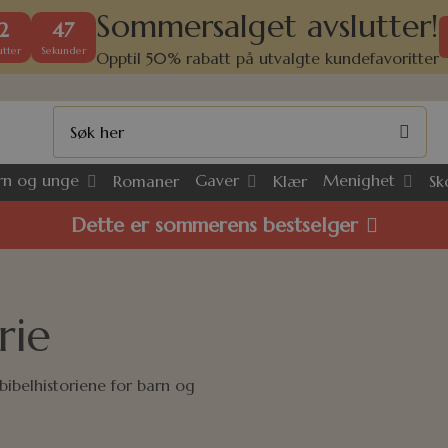
Sommersalget avslutter!
2
47
tter
Sekunder
Opptil 50% rabatt på utvalgte kundefavoritter
rn og unge
Gaver
Menighet
Romaner
Klær
Sk
Dette er sommerens bestselger
rie
bibelhistoriene for barn og