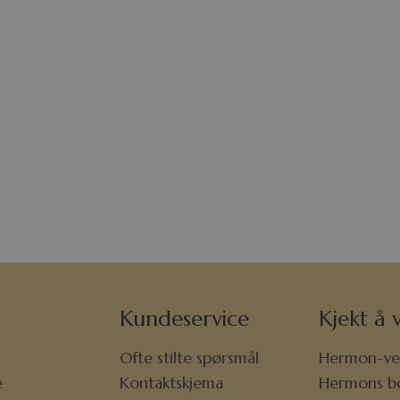
Kundeservice
Kjekt å v
Ofte stilte spørsmål
Hermon-ve
e
Kontaktskjema
Hermons b