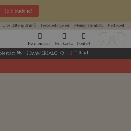
Se tilbudene!
Ofte stilte spørsmål
Kjøpsbetingelser
Menighetsrabatt
Nettbibel
Hermon-venn
Min konto
Kontakt
Tilbud
olestart 📚
SOMMERSALG! 🌻