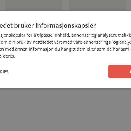
Yeshua-revolusjonen 2:
Yeshua-revolusjonen 3:
Manga Monark
Manga Messengers
tedet bruker informasjonskapsler
Ryo Azumi
Ryo Azumi
sjonskapsler for å tilpasse innhold, annonser og analysere trafikk
Heftet
Heftet
 om din bruk av nettstedet vårt med våre annonserings- og anal
99,00
kr
99,00
kr
n med annen informasjon du har gitt dem eller som de har samlet
e deres.
Legg i handlekurv
Les mer
KIES