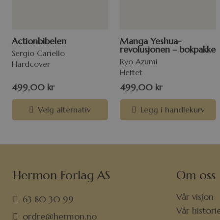
Actionbibelen
Manga Yeshua-
revolusjonen – bokpakke
Sergio Cariello
Ryo Azumi
Hardcover
Heftet
499,00
kr
499,00
kr
Velg alternativ
Legg i handlekurv
Hermon Forlag AS
Om oss
Vår visjon
63 80 30 99
Vår histori
ordre@hermon.no