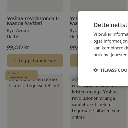
Yeshua-revolusjonen 1:
Yeshua-revolusjonen 4:
Manga Mytteri
Manga Messias
Dette netts
Ryo Azumi
Ryo Azumi
Vi bruker informa
Heftet
Heftet
også informasjon
99,00
kr
99,00
kr
kan kombinere de
bruk av tjenesten
Legg i handlekurv
Legg i handlekurv
TILPASS COO
+ Gratis
ungdomsroman