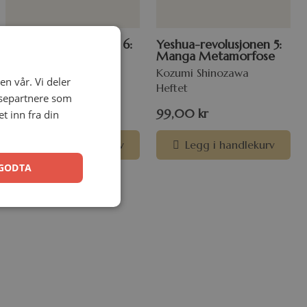
Yeshua-revolusjonen 6:
Yeshua-revolusjonen 5:
Manga Majestet
Manga Metamorfose
Ryo Azumi
Kozumi Shinozawa
en vår. Vi deler
Heftet
Heftet
ysepartnere som
99,00
kr
99,00
kr
 inn fra din
Legg i handlekurv
Legg i handlekurv
GODTA