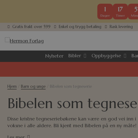
1
17
5
Dager
Timer
Minu
Gratis frakt over 599
Enkel og trygg betaling
Rask levering
Bibler
Oppbyggelse
Ba
Nyheter
Hjem
/
Barn og unge
/ Bibelen som tegneserie
Bibelen som tegnese
Disse kristne tegneseriebøkene kan være en god vei inn i 
voksne i alle aldere. Bli kjent med Bibelen på en ny måte!
Les mer