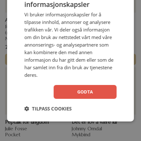
informasjonskapsler
Vi bruker informasjonskapsler for å
Av kvinner for kvinner
Av menn for menn
tilpasse innhold, annonser og analysere
Rebecca Waldemar
Jarle Waldemar (Redaktør)
trafikken vår. Vi deler også informasjon
(redaktør)
Mykbind
om din bruk av nettstedet vårt med våre
Mykbind
annonserings- og analysepartnere som
249,00
kr
249,00
kr
kan kombinere den med annen
informasjon du har gitt dem eller som de
Legg i handlekurv
Legg i handlekurv
har samlet inn fra din bruk av tjenestene
deres.
GODTA
TILPASS COOKIES
Peptalk for ungdom
Det er lov å være lur
Julie Fosse
Johnny Omdal
Pocket
Mykbind