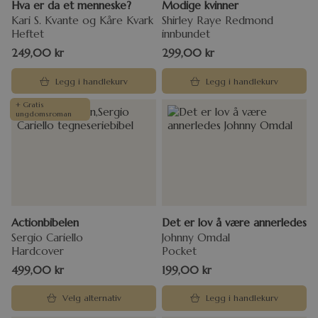
Hva er da et menneske?
Modige kvinner
Kari S. Kvante og Kåre Kvark
Shirley Raye Redmond
Heftet
innbundet
249,00
kr
299,00
kr
Legg i handlekurv
Legg i handlekurv
+ Gratis
ungdomsroman
Actionbibelen
Det er lov å være annerledes
Sergio Cariello
Johnny Omdal
Hardcover
Pocket
499,00
kr
199,00
kr
Velg alternativ
Legg i handlekurv