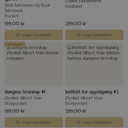
Daniel Sæbjørnsen
Sten Sørensen og Roar
Mykbind
Sørensen
Pocket
199,00
kr
299,00
kr
Legg i handlekurv
Legg i handlekurv
Fast lavpris!
Slangens brorskap #1
Institutt for oppstigning #2
Øyvind Albert Voie
Øyvind Albert Voie
Storpocket
Storpocket
199,00
kr
299,00
kr
Legg i handlekurv
Legg i handlekurv