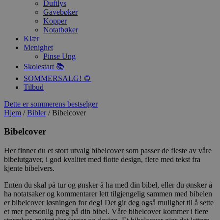
Duftlys
Gavebøker
Kopper
Notatbøker
Klær
Menighet
Pinse Ung
Skolestart 📚
SOMMERSALG! 🌻
Tilbud
Dette er sommerens bestselger
Hjem
/
Bibler
/ Bibelcover
Bibelcover
Her finner du et stort utvalg bibelcover som passer de fleste av våre
bibelutgaver, i god kvalitet med flotte design, flere med tekst fra
kjente bibelvers.
Enten du skal på tur og ønsker å ha med din bibel, eller du ønsker å
ha notatsaker og kommentarer lett tilgjengelig sammen med bibelen
er bibelcover løsningen for deg! Det gir deg også mulighet til å sette
et mer personlig preg på din bibel. Våre bibelcover kommer i flere