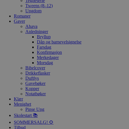
Tegneserie
Tweens (8–12)
Ungdom
Romaner
Gaver
Ahava
Anledninger
Bryllup
Dåp og barnevelsignelse
Farsdag
Konfirmasjon
Merkedager
Morsdag
Bibelcover
Drikkeflasker
Duftlys
Gavebøker
Kopper
Notatbøker
Klær
Menighet
Pinse Ung
Skolestart 📚
SOMMERSALG! 🌻
Tilbud