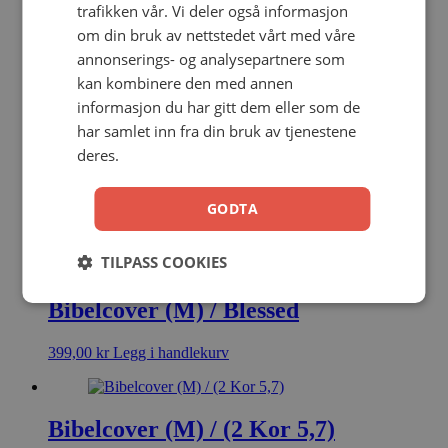
trafikken vår. Vi deler også informasjon
om din bruk av nettstedet vårt med våre
annonserings- og analysepartnere som
Bibelcover (L) / (2 Kor 5,7)
kan kombinere den med annen
informasjon du har gitt dem eller som de
399,00
kr
Legg i handlekurv
har samlet inn fra din bruk av tjenestene
deres.
Bibelcover (L) / (Fil 4,13)
GODTA
399,00
kr
Legg i handlekurv
TILPASS COOKIES
Bibelcover (M) / Blessed
399,00
kr
Legg i handlekurv
Bibelcover (M) / (2 Kor 5,7)