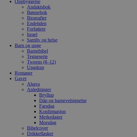
Oppbyggelse
Andaktsbok
Bønnebok
Biografier
Endetiden
Forfattere
Israel
Samliv og helse
Barn og unge
Barnebibel
Tegneserie
Tweens (8–12)
Ungdom
Romaner
Gaver
Ahava
Anledninger
Bryllup
Dåp og barnevelsignelse
Farsdag
Konfirmasjon
Merkedager
Morsdag
Bibelcover
Drikkeflasker