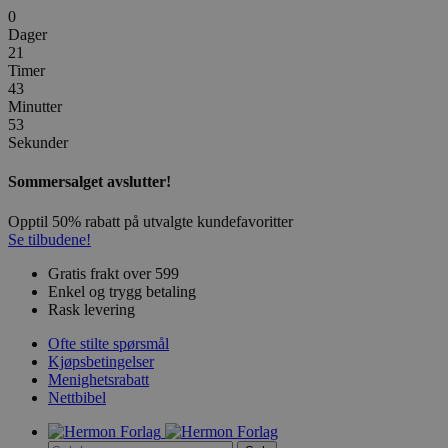
0
Dager
21
Timer
43
Minutter
53
Sekunder
Sommersalget avslutter!
Opptil 50% rabatt på utvalgte kundefavoritter
Se tilbudene!
Gratis frakt over 599
Enkel og trygg betaling
Rask levering
Ofte stilte spørsmål
Kjøpsbetingelser
Menighetsrabatt
Nettbibel