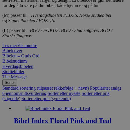
størrelser, materialer farger og design. Et bibelcover gjør det lettere
for deg å ta vare på din bibel, både hjemme og på tur.
(M) passer til –
Hverdagsbibelen PLUSS
,
Norsk studiebibel
og
Studentbibelen / FOKUS
.
(L) passer til –
BGO / FOKUS
,
BGO / Studieutgave
,
BGO /
Storskriftutgave
.
Les mer
Vis mindre
Bibelcover
Bibelen – Guds Ord
Bibelstudium
Hverdagsbibelen
Studiebibler
The Message
Sorter
Standard sortering (tilpasset rekkefølge + navn)
Popularitet (salg)
Gjennomsnittsvurdering
Sorter etter nyeste
Sorter etter pris
(stigende)
Sorter etter pris (synkende)
Bibel Index Floral Pink and Teal