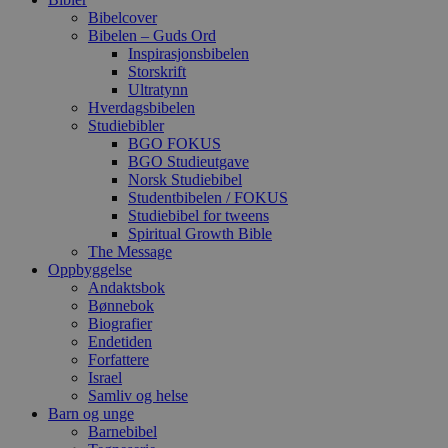
Bibelcover
Bibelen – Guds Ord
Inspirasjonsbibelen
Storskrift
Ultratynn
Hverdagsbibelen
Studiebibler
BGO FOKUS
BGO Studieutgave
Norsk Studiebibel
Studentbibelen / FOKUS
Studiebibel for tweens
Spiritual Growth Bible
The Message
Oppbyggelse
Andaktsbok
Bønnebok
Biografier
Endetiden
Forfattere
Israel
Samliv og helse
Barn og unge
Barnebibel