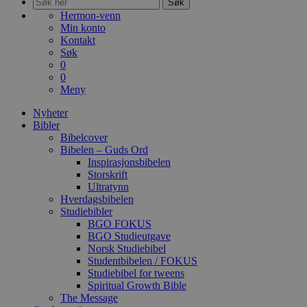
Søk
Hermon-venn
Min konto
Kontakt
Søk
0
0
Meny
Nyheter
Bibler
Bibelcover
Bibelen – Guds Ord
Inspirasjonsbibelen
Storskrift
Ultratynn
Hverdagsbibelen
Studiebibler
BGO FOKUS
BGO Studieutgave
Norsk Studiebibel
Studentbibelen / FOKUS
Studiebibel for tweens
Spiritual Growth Bible
The Message