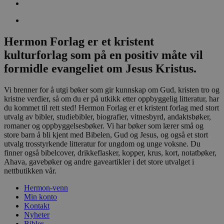
Hermon Forlag er et kristent
kulturforlag som på en positiv måte vil
formidle evangeliet om Jesus Kristus.
Vi brenner for å utgi bøker som gir kunnskap om Gud, kristen tro og
kristne verdier, så om du er på utkikk etter oppbyggelig litteratur, har
du kommet til rett sted! Hermon Forlag er et kristent forlag med stort
utvalg av bibler, studiebibler, biografier, vitnesbyrd, andaktsbøker,
romaner og oppbyggelsesbøker. Vi har bøker som lærer små og
store barn å bli kjent med Bibelen, Gud og Jesus, og også et stort
utvalg trosstyrkende litteratur for ungdom og unge voksne. Du
finner også bibelcover, drikkeflasker, kopper, krus, kort, notatbøker,
Ahava, gavebøker og andre gaveartikler i det store utvalget i
nettbutikken vår.
Hermon-venn
Min konto
Kontakt
Nyheter
Bibler