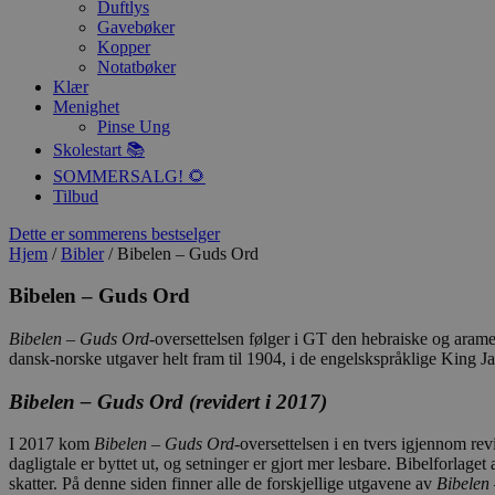
Duftlys
Gavebøker
Kopper
Notatbøker
Klær
Menighet
Pinse Ung
Skolestart 📚
SOMMERSALG! 🌻
Tilbud
Dette er sommerens bestselger
Hjem
/
Bibler
/ Bibelen – Guds Ord
Bibelen – Guds Ord
Bibelen – Guds Ord
-oversettelsen følger i GT den hebraiske og aramei
dansk-norske utgaver helt fram til 1904, i de engelskspråklige King J
Bibelen – Guds Ord (revidert i 2017)
I 2017 kom
Bibelen – Guds Ord
-oversettelsen i en tvers igjennom re
dagligtale er byttet ut, og setninger er gjort mer lesbare. Bibelforlage
skatter. På denne siden finner alle de forskjellige utgavene av
Bibelen