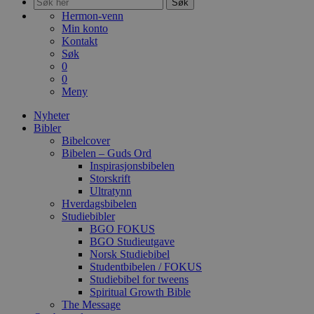
Søk
Hermon-venn
Min konto
Kontakt
Søk
0
0
Meny
Nyheter
Bibler
Bibelcover
Bibelen – Guds Ord
Inspirasjonsbibelen
Storskrift
Ultratynn
Hverdagsbibelen
Studiebibler
BGO FOKUS
BGO Studieutgave
Norsk Studiebibel
Studentbibelen / FOKUS
Studiebibel for tweens
Spiritual Growth Bible
The Message