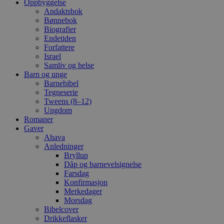
Oppbyggelse
Andaktsbok
Bønnebok
Biografier
Endetiden
Forfattere
Israel
Samliv og helse
Barn og unge
Barnebibel
Tegneserie
Tweens (8–12)
Ungdom
Romaner
Gaver
Ahava
Anledninger
Bryllup
Dåp og barnevelsignelse
Farsdag
Konfirmasjon
Merkedager
Morsdag
Bibelcover
Drikkeflasker