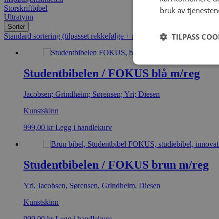
Storskriftbibel
bruk av tjenesten
Ultratynn
Sorter
TILPASS COO
Standard sortering (tilpasset rekkefølge + navn)
Popularitet (salg)
Gje
Studentbibelen / FOKUS blå m/reg
Jacobsen; Grindheim; Sørensen; Yri; Diesen
Kunstskinn
999,00
kr
Legg i handlekurv
Studentbibelen / FOKUS brun m/reg
Yri, Jacobsen, Sørensen, Grindheim, Diesen
Kunstskinn
999,00
kr
Legg i handlekurv