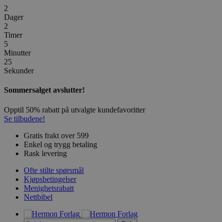
2
Dager
2
Timer
5
Minutter
24
Sekunder
Sommersalget avslutter!
Opptil 50% rabatt på utvalgte kundefavoritter
Se tilbudene!
Gratis frakt over 599
Enkel og trygg betaling
Rask levering
Ofte stilte spørsmål
Kjøpsbetingelser
Menighetsrabatt
Nettbibel