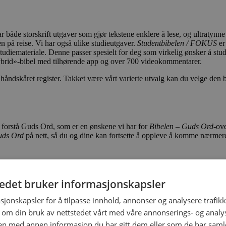
ar både storskrift utgaver som gjør tekstene enklere å lese, og ultratynn
n på reise. Vi har også ulike studieutgaver.
Studentbibelen / FOKUS
er 
tudiemateriale. Denne passer spesielt for deg som virkelig ønsker å 
hybrid»-bibel med tilhørende app og over 700 videokommentarer.
 håndskåret register. Takket være vårt varierte utvalg kan du velge den b
og forstå Guds Ord, som er en ønskene vi har for
Bibelen – Guds Ord
-ov
uds Ord
på nett, så du og dine kan fortsette å oppleve å komme nærmer
tedet bruker informasjonskapsler
sjonskapsler for å tilpasse innhold, annonser og analysere trafikk
 om din bruk av nettstedet vårt med våre annonserings- og anal
n med annen informasjon du har gitt dem eller som de har samlet