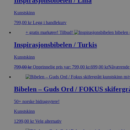
Inspirasjonsbibelen / Lilla
Kunstskinn
799,00
kr
Legg i handlekurv
+ gratis markører!
Tilbud!
Inspirasjonsbibelen / Turkis
Kunstskinn
799,00
kr
Opprinnelig pris var: 799,00 kr.
699,00
kr
Nåværende p
Bibelen – Guds Ord / FOKUS skifergr
50+ norske bidragsytere!
Kunstskinn
1299,00
kr
Velg alternativ