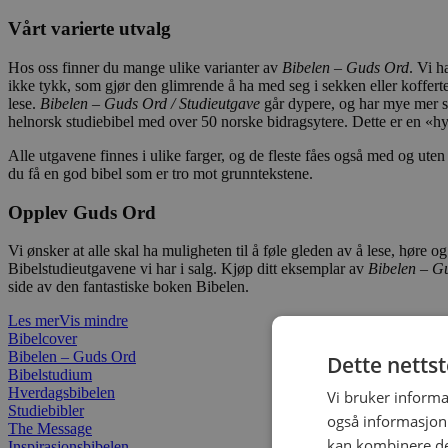
Vårt varierte utvalg
Hos oss finner du mange ulike varianter av
Bibelen – Guds Ord
. Vi h
ikke tykk, som gjør den glimrende å ha med seg i sekken eller kofferte
lese.
Bibelen – Guds Ord / Studieutgave
går dypere, og har mye mer s
helnorsk studiebibel med over 50 norske bidragsytere. Dette er en «
Alle utgavene finnes i ulike farger, og de fleste fåes også med og uten
du få en god bibel som er tro mot grunntekstene.
Opplev Guds Ord
Vi ønsker at alle skal ha muligheten til å føle gleden av å lese, høre 
Bibelstudieutgavene vi har i salg. Kjøp ditt eksemplar av
Bibelen – G
side av den fantastiske boken Bibelen.
Les mer
Vis mindre
Bibelcover
Bibelen – Guds Ord
Dette netts
Bibelstudium
Hverdagsbibelen
Vi bruker informa
Studiebibler
også informasjon
The Message
kan kombinere de
Inspirasjonsbibelen