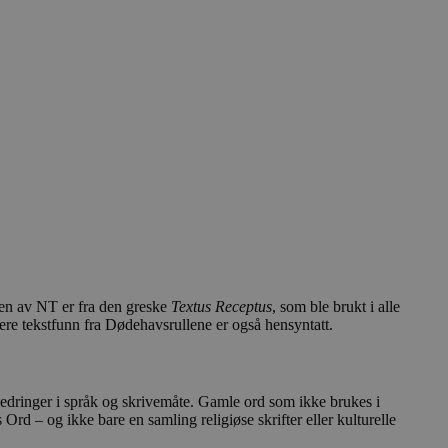
lsen av NT er fra den greske
Textus Receptus
, som ble brukt i alle
ere tekstfunn fra Dødehavsrullene er også hensyntatt.
bedringer i språk og skrivemåte. Gamle ord som ikke brukes i
 Ord – og ikke bare en samling religiøse skrifter eller kulturelle