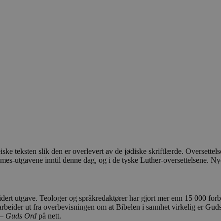
ske teksten slik den er overlevert av de jødiske skriftlærde. Oversette
ames-utgavene inntil denne dag, og i de tyske Luther-oversettelsene. Ny
vidert utgave. Teologer og språkredaktører har gjort mer enn 15 000 for
t arbeider ut fra overbevisningen om at Bibelen i sannhet virkelig er Guds
 – Guds Ord
på nett.