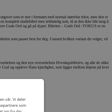
e utgaver som er stor i formatet med normal størrelse tekst, men den er
en komplett studiebibel men lettfattelig nok, til at den ikke blir tung å
studere Guds Ord og gå på dypet. Bibelen – Guds Ord / FOKUS er en
ibelen som passer best for deg. Uansett hvilken variant du velger, vil
ersettelsen og den nye oversettelsen
Hverdagsbibelen
, og alle de ulike
e Gud og oppleve Hans kjærlighet, som ligger mellom linjene på hver
en vår. Vi deler
ysepartnere som
 inn fra din