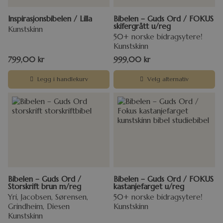
Inspirasjonsbibelen / Lilla
Bibelen – Guds Ord / FOKUS
skifergrått u/reg
Kunstskinn
50+ norske bidragsytere!
Kunstskinn
799,00
kr
999,00
kr
Legg i handlekurv
Velg alternativ
Bibelen – Guds Ord /
Bibelen – Guds Ord / FOKUS
Storskrift brun m/reg
kastanjefarget u/reg
Yri, Jacobsen, Sørensen,
50+ norske bidragsytere!
Grindheim, Diesen
Kunstskinn
Kunstskinn