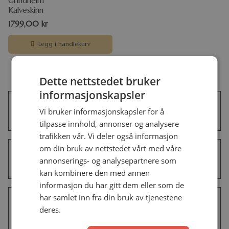
Grindheim
Kalveskinn
1799,00
kr
Legg i handlekurv
Spørsmål og svar
Dette nettstedet bruker
informasjonskapsler
Hva er BIBELEN – GUDS ORD, og
Vi bruker informasjonskapsler for å
hva gjør denne oversettelsen unik?
tilpasse innhold, annonser og analysere
trafikken vår. Vi deler også informasjon
om din bruk av nettstedet vårt med våre
Er det forskjell på oversettelsene
annonserings- og analysepartnere som
av Bibelen?
kan kombinere den med annen
informasjon du har gitt dem eller som de
har samlet inn fra din bruk av tjenestene
Hvorfor bør jeg velge BIBELEN –
deres.
GUDS ORD fremfor andre
bibeloversettelser?