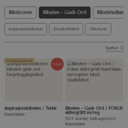
Bibelcover
Bibelen – Guds Ord
Bibelstudium
Inspirasjonsbibelen
Storskriftbibel
Ultratynn
Sorter
+ gratis markører!
Tilbud!
Inspirasjonsbibelen / Turkis
Bibelen – Guds Ord / FOKUS
skifergrått m/reg
Kunstskinn
50+ norske bidragsytere!
Kunstskinn