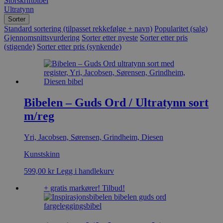
Storskriftbibel
Ultratynn
Sorter
Standard sortering (tilpasset rekkefølge + navn)
Popularitet (salg)
Gjennomsnittsvurdering
Sorter etter nyeste
Sorter etter pris
(stigende)
Sorter etter pris (synkende)
Bibelen – Guds Ord / Ultratynn sort
m/reg
Yri, Jacobsen, Sørensen, Grindheim, Diesen
Kunstskinn
599,00
kr
Legg i handlekurv
+ gratis markører!
Tilbud!