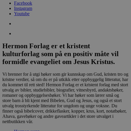
Facebook
Instagram
Youtube
Hermon Forlag er et kristent
kulturforlag som på en positiv måte vil
formidle evangeliet om Jesus Kristus.
Vi brenner for å utgi bøker som gir kunnskap om Gud, kristen tro og
kristne verdier, så om du er på utkikk etter oppbyggelig litteratur, har
du kommet til rett sted! Hermon Forlag er et kristent forlag med stort
utvalg av bibler, studiebibler, biografier, vitnesbyrd, andaktsbøker,
romaner og oppbyggelsesbøker. Vi har bøker som lærer små og
store barn å bli kjent med Bibelen, Gud og Jesus, og også et stort
utvalg trosstyrkende litteratur for ungdom og unge voksne. Du
finner også bibelcover, drikkeflasker, kopper, krus, kort, notatbøker,
Ahava, gavebøker og andre gaveartikler i det store utvalget i
nettbutikken vår.