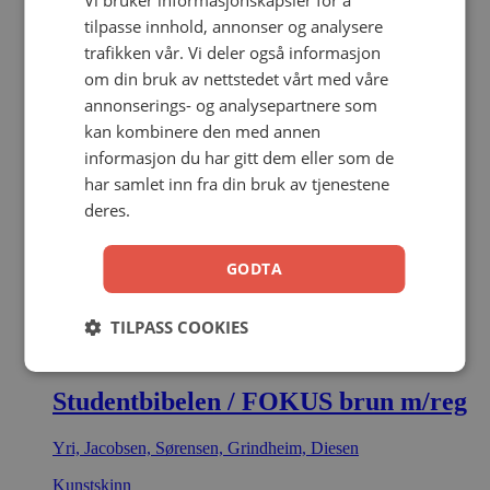
Vi bruker informasjonskapsler for å
tilpasse innhold, annonser og analysere
Kunstskinn
trafikken vår. Vi deler også informasjon
999,00
kr
Legg i handlekurv
om din bruk av nettstedet vårt med våre
annonserings- og analysepartnere som
kan kombinere den med annen
informasjon du har gitt dem eller som de
Studentbibelen / FOKUS rosa m/reg
har samlet inn fra din bruk av tjenestene
deres.
Yri, Jacobsen, Sørensen, Grindheim, Diesen
Kunstskinn
GODTA
999,00
kr
Legg i handlekurv
TILPASS COOKIES
Studentbibelen / FOKUS brun m/reg
Yri, Jacobsen, Sørensen, Grindheim, Diesen
Kunstskinn