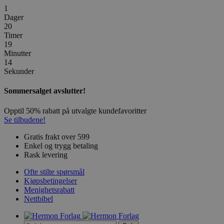
1
Dager
20
Timer
19
Minutter
14
Sekunder
Sommersalget avslutter!
Opptil 50% rabatt på utvalgte kundefavoritter
Se tilbudene!
Gratis frakt over 599
Enkel og trygg betaling
Rask levering
Ofte stilte spørsmål
Kjøpsbetingelser
Menighetsrabatt
Nettbibel