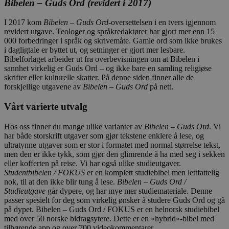
Bibelen – Guds Ord (revidert i 2017)
I 2017 kom
Bibelen – Guds Ord
-oversettelsen i en tvers igjennom
revidert utgave. Teologer og språkredaktører har gjort mer enn 15
000 forbedringer i språk og skrivemåte. Gamle ord som ikke brukes
i dagligtale er byttet ut, og setninger er gjort mer lesbare.
Bibelforlaget arbeider ut fra overbevisningen om at Bibelen i
sannhet virkelig er Guds Ord – og ikke bare en samling religiøse
skrifter eller kulturelle skatter. På denne siden finner alle de
forskjellige utgavene av
Bibelen – Guds Ord
på nett.
Vårt varierte utvalg
Hos oss finner du mange ulike varianter av
Bibelen – Guds Ord
. Vi
har både storskrift utgaver som gjør tekstene enklere å lese, og
ultratynne utgaver som er stor i formatet med normal størrelse tekst,
men den er ikke tykk, som gjør den glimrende å ha med seg i sekken
eller kofferten på reise. Vi har også ulike studieutgaver.
Studentbibelen / FOKUS
er en komplett studiebibel men lettfattelig
nok, til at den ikke blir tung å lese.
Bibelen – Guds Ord /
Studieutgave
går dypere, og har mye mer studiemateriale. Denne
passer spesielt for deg som virkelig ønsker å studere Guds Ord og gå
på dypet. Bibelen – Guds Ord / FOKUS er en helnorsk studiebibel
med over 50 norske bidragsytere. Dette er en «hybrid»-bibel med
tilhørende app og over 700 videokommentarer.