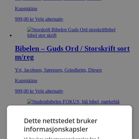
Kunstskinn
999,00
kr
Velg alternativ
Bibelen – Guds Ord / Storskrift sort
m/reg
Yri, Jacobsen, Sørensen, Grindheim, Diesen
Kunstskinn
999,00
kr
Velg alternativ
Dette nettstedet bruker
Studentbibelen / FOKUS blå m/reg
informasjonskapsler
Jacobsen; Grindheim; Sørensen; Yri; Diesen