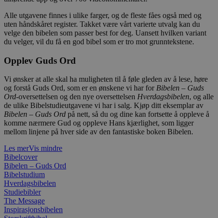
Alle utgavene finnes i ulike farger, og de fleste fåes også med og
uten håndskåret register. Takket være vårt varierte utvalg kan du
velge den bibelen som passer best for deg. Uansett hvilken variant
du velger, vil du få en god bibel som er tro mot grunntekstene.
Opplev Guds Ord
Vi ønsker at alle skal ha muligheten til å føle gleden av å lese, høre
og forstå Guds Ord, som er en ønskene vi har for
Bibelen – Guds
Ord
-oversettelsen og den nye oversettelsen
Hverdagsbibelen
, og alle
de ulike Bibelstudieutgavene vi har i salg. Kjøp ditt eksemplar av
Bibelen – Guds Ord
på nett, så du og dine kan fortsette å oppleve å
komme nærmere Gud og oppleve Hans kjærlighet, som ligger
mellom linjene på hver side av den fantastiske boken Bibelen.
Les mer
Vis mindre
Bibelcover
Bibelen – Guds Ord
Bibelstudium
Hverdagsbibelen
Studiebibler
The Message
Inspirasjonsbibelen