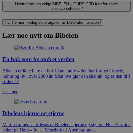
Hvorfor bør jeg velge BIBELEN – GUDS ORD fremfor andre
bibeloversettelser?
Har Hermon Forlag eldre utgaver av BGO uten revisjon?
Lær noe nytt om Bibelen
En bok som forandret verden
Bibelen er ikke bare en bok blant andre – den har formet historie,
kultur og liv i over 2000 år. Men hva gjør den så unik, og er den til å
stole på?
Les mer
Bibelens kjerne og stjerne
Martin Luther sa at Jesus er Bibelens kjerne og stjerne. Hele Skriften
peker på Ham – fra 1. Mosebok til Åpenbaringen.