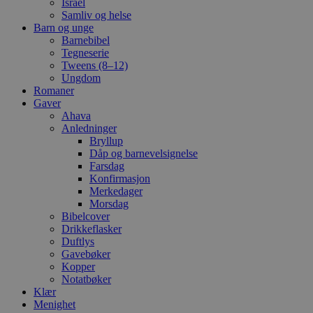
Israel
Samliv og helse
Barn og unge
Barnebibel
Tegneserie
Tweens (8–12)
Ungdom
Romaner
Gaver
Ahava
Anledninger
Bryllup
Dåp og barnevelsignelse
Farsdag
Konfirmasjon
Merkedager
Morsdag
Bibelcover
Drikkeflasker
Duftlys
Gavebøker
Kopper
Notatbøker
Klær
Menighet