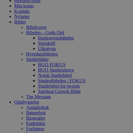
Hermon-venn
Min konto
Kontakt
Nyheter
Bibler
Bibelcover
Bibelen – Guds Ord
Inspirasjonsbibelen
Storskrift
Ultratynn
Hverdagsbibelen
Studiebibler
BGO FOKUS
BGO Studieutgave
Norsk Studiebibel
Studentbibelen / FOKUS
Studiebibel for tweens
Spiritual Growth Bible
The Message
Oppbyggelse
Andaktsbok
Bønnebok
Biografier
Endetiden
Forfattere