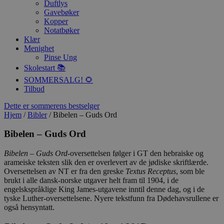
Duftlys
Gavebøker
Kopper
Notatbøker
Klær
Menighet
Pinse Ung
Skolestart 📚
SOMMERSALG! 🌻
Tilbud
Dette er sommerens bestselger
Hjem
/
Bibler
/ Bibelen – Guds Ord
Bibelen – Guds Ord
Bibelen – Guds Ord
-oversettelsen følger i GT den hebraiske og
arameiske teksten slik den er overlevert av de jødiske skriftlærde.
Oversettelsen av NT er fra den greske
Textus Receptus
, som ble
brukt i alle dansk-norske utgaver helt fram til 1904, i de
engelskspråklige King James-utgavene inntil denne dag, og i de
tyske Luther-oversettelsene. Nyere tekstfunn fra Dødehavsrullene er
også hensyntatt.