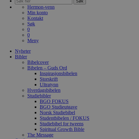
Søk
Hermon-venn
Min konto
Kontakt
Søk
0
0
Meny
Nyheter
Bibler
Bibelcover
Bibelen – Guds Ord
Inspirasjonsbibelen
Storskrift
Ultratynn
Hverdagsbibelen
Studiebibler
BGO FOKUS
BGO Studieutgave
Norsk Studiebibel
Studentbibelen / FOKUS
Studiebibel for tweens
Spiritual Growth Bible
The Message