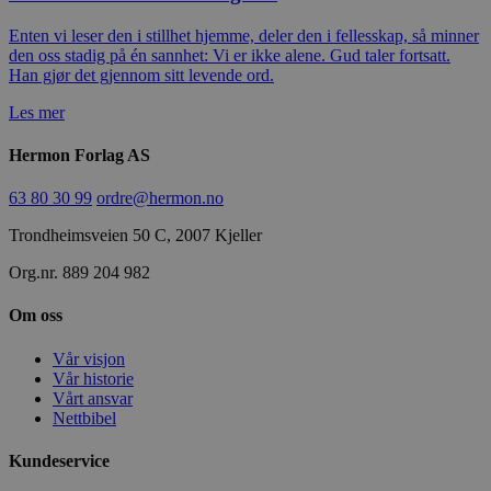
Enten vi leser den i stillhet hjemme, deler den i fellesskap, så minner
den oss stadig på én sannhet: Vi er ikke alene. Gud taler fortsatt.
Han gjør det gjennom sitt levende ord.
Les mer
Hermon Forlag AS
63 80 30 99
ordre@hermon.no
Trondheimsveien 50 C, 2007 Kjeller
Org.nr. 889 204 982
Om oss
Vår visjon
Vår historie
Vårt ansvar
Nettbibel
Kundeservice