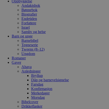
Oppbyggelse
Andaktsbok
Bønnebok
Biografier
Endetiden
Forfattere
Israel
Samliv og helse
Barn og unge
Barnebibel
Tegneserie
Tweens (8–12)
Ungdom
Romaner
Gaver
Ahava
Anledninger
Bryllup
Dåp og barnevelsignelse
Farsdag
Konfirmasjon
Merkedager
Morsdag
Bibelcover
Drikkeflasker