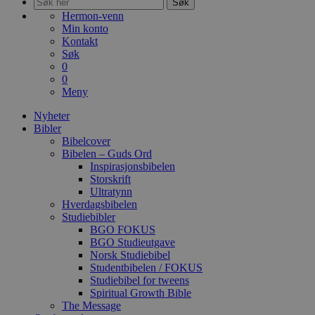
Søk
Hermon-venn
Min konto
Kontakt
Søk
0
0
Meny
Nyheter
Bibler
Bibelcover
Bibelen – Guds Ord
Inspirasjonsbibelen
Storskrift
Ultratynn
Hverdagsbibelen
Studiebibler
BGO FOKUS
BGO Studieutgave
Norsk Studiebibel
Studentbibelen / FOKUS
Studiebibel for tweens
Spiritual Growth Bible
The Message