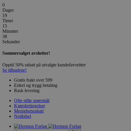
0
Dager
19
Timer
15
Minutter
38
Sekunder
Sommersalget avslutter!
Opptil 50% rabatt på utvalgte kundefavoritter
Se tilbudene!
Gratis frakt over 599
Enkel og trygg betaling
Rask levering
Ofte stilte spørsmål
Kjøpsbetingelser
Menighetsrabatt
Nettbibel