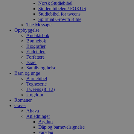
Norsk Studiebibel
Studentbibelen / FOKUS
Studiebibel for tweens
Spiritual Growth Bible
The Message
Oppbyggelse
Andaktsbok
Bønnebok
Biografier
Endetiden
Forfattere
Israel
Samliv og helse
Barn og unge
Barnebibel
Tegneserie
Tweens (8–12)
Ungdom
Romaner
Gaver
Ahava
Anledninger
Bryllup
Dåp og barnevelsignelse
Farsdag