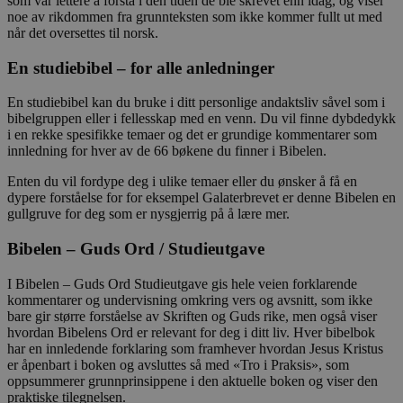
som var lettere å forstå i den tiden de ble skrevet enn idag, og viser
noe av rikdommen fra grunnteksten som ikke kommer fullt ut med
når det oversettes til norsk.
En studiebibel – for alle anledninger
En studiebibel kan du bruke i ditt personlige andaktsliv såvel som i
bibelgruppen eller i fellesskap med en venn. Du vil finne dybdedykk
i en rekke spesifikke temaer og det er grundige kommentarer som
innledning for hver av de 66 bøkene du finner i Bibelen.
Enten du vil fordype deg i ulike temaer eller du ønsker å få en
dypere forståelse for for eksempel Galaterbrevet er denne Bibelen en
gullgruve for deg som er nysgjerrig på å lære mer.
Bibelen – Guds Ord / Studieutgave
I Bibelen – Guds Ord Studieutgave gis hele veien forklarende
kommentarer og undervisning omkring vers og avsnitt, som ikke
bare gir større forståelse av Skriften og Guds rike, men også viser
hvordan Bibelens Ord er relevant for deg i ditt liv. Hver bibelbok
har en innledende forklaring som framhever hvordan Jesus Kristus
er åpenbart i boken og avsluttes så med «Tro i Praksis», som
oppsummerer grunnprinsippene i den aktuelle boken og viser den
praktiske tilegnelsen.