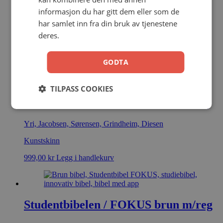
Studentbibelen / FOKUS blå m/reg
informasjon du har gitt dem eller som de
Jacobsen; Grindheim; Sørensen; Yri; Diesen
har samlet inn fra din bruk av tjenestene
deres.
Kunstskinn
999,00
kr
Legg i handlekurv
GODTA
TILPASS COOKIES
Studentbibelen / FOKUS rosa m/reg
Yri, Jacobsen, Sørensen, Grindheim, Diesen
Kunstskinn
999,00
kr
Legg i handlekurv
Studentbibelen / FOKUS brun m/reg