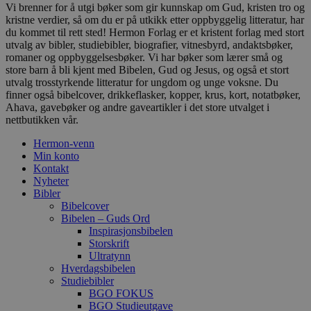
Vi brenner for å utgi bøker som gir kunnskap om Gud, kristen tro og
kristne verdier, så om du er på utkikk etter oppbyggelig litteratur, har
du kommet til rett sted! Hermon Forlag er et kristent forlag med stort
utvalg av bibler, studiebibler, biografier, vitnesbyrd, andaktsbøker,
romaner og oppbyggelsesbøker. Vi har bøker som lærer små og
store barn å bli kjent med Bibelen, Gud og Jesus, og også et stort
utvalg trosstyrkende litteratur for ungdom og unge voksne. Du
finner også bibelcover, drikkeflasker, kopper, krus, kort, notatbøker,
Ahava, gavebøker og andre gaveartikler i det store utvalget i
nettbutikken vår.
Hermon-venn
Min konto
Kontakt
Nyheter
Bibler
Bibelcover
Bibelen – Guds Ord
Inspirasjonsbibelen
Storskrift
Ultratynn
Hverdagsbibelen
Studiebibler
BGO FOKUS
BGO Studieutgave