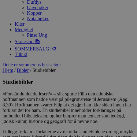
Duftlys
Gavebøker
Kopper
Notatbøker
Klær
Menighet
Pinse Ung
Skolestart 📚
SOMMERSALG! 🌻
Tilbud
Dette er sommerens bestselger
Hjem
/
Bibler
/ Studiebibler
Studiebibler
«Forstår du det du leser?» – slik spurte Filip den etiopiske
hoffmannen som hadde vært på pilegrimsreise til Jerusalem (Apg
8,30). Hoffmannen svarer Filip at det gjør han ikke siden ingen har
forklart det for ham. En studiebibel inneholder forklaringer på
innholdet i bibelteksten, og her berører man temaer som teologi,
jødisk kultur, historie og geografi for å nevne noe.
I tillegg forklarer forfatterne av de ulike studiebiblene ord og uttrykk