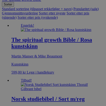
Sorter
Standard sortering (tilpasset rekkefølge + navn)
Popularitet (salg)
Gjennomsnittsvurdering
Sorter etter nyeste
Sorter etter pris
(stigende)
Sorter etter pris (synkende)
Engelsk!
The spiritual growth Bible / Rosa
kunstskinn
Martin Manser & Mike Beaumont
Kunstskinn
599,00
kr
Legg i handlekurv
Tilbud!
Norsk studiebibel / Sort m/reg