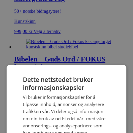
50+ norske bidragsytere!
Kunstskinn
999,00
kr
Velg alternativ
Bibelen – Guds Ord / FOKUS
kastanjefarget u/reg
Dette nettstedet bruker
50+ norske bidragsytere!
informasjonskapsler
Kunstskinn
Vi bruker informasjonskapsler for å
999,00
kr
Velg alternativ
tilpasse innhold, annonser og analysere
trafikken vår. Vi deler også informasjon
om din bruk av nettstedet vårt med våre
annonserings- og analysepartnere som
kan kombinere den med annen