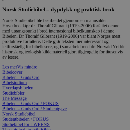
Norsk Studiebibel – dypdykk og praktisk bruk
Norsk Studiebibel ble bearbeidet gjennom en mannsalder.
Hovedredaktør dr. Thoralf Gilbrant (1919–2006) forfattet denne
med utgangspunkt i bred internasjonal bibelkunnskap i denne
Bibelen. Dr Thoralf Gilbrant (1919-2006) var blant Norges mest
produktive forfattere. Dette gjør teksten mer interessant og
lettforståelig for bibellesere, og i samarbeid med dr. Norvald Yri ble
historisk og teologisk kildemateriell gjort tilgjengelig for titusenvis
av lesere.
Les mer
Vis mindre
Bibelcover
Bibelen – Guds Ord
Bibelstudium
Hverdagsbibelen
Studiebibler
The Message
Bibelen – Guds Ord / FOKUS
Bibelen – Guds Ord / Studieutgave
Norsk Studiebibel
Studentbibelen / FOKUS
Studiebibel for TWEENS
The spiritual growth Bible