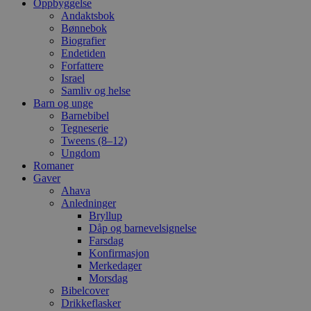
Oppbyggelse
Andaktsbok
Bønnebok
Biografier
Endetiden
Forfattere
Israel
Samliv og helse
Barn og unge
Barnebibel
Tegneserie
Tweens (8–12)
Ungdom
Romaner
Gaver
Ahava
Anledninger
Bryllup
Dåp og barnevelsignelse
Farsdag
Konfirmasjon
Merkedager
Morsdag
Bibelcover
Drikkeflasker