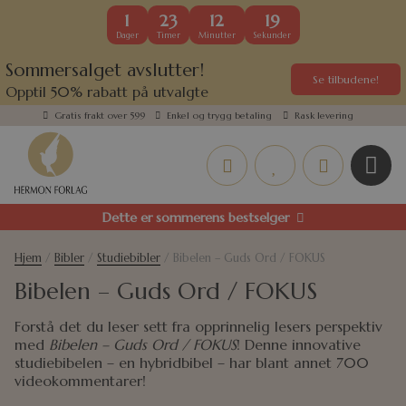
1
23
12
19
Dager
Timer
Minutter
Sekunder
Sommersalget avslutter!
Se tilbudene!
Opptil 50% rabatt på utvalgte
kundefavoritter
Gratis frakt over 599
Enkel og trygg betaling
Rask levering
Dette er sommerens bestselger
Hjem
/
Bibler
/
Studiebibler
/ Bibelen – Guds Ord / FOKUS
Bibelen – Guds Ord / FOKUS
Forstå det du leser sett fra opprinnelig lesers perspektiv
med
Bibelen – Guds Ord / FOKUS
! Denne innovative
studiebibelen – en hybridbibel – har blant annet 700
videokommentarer!