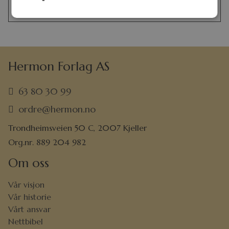
Studentbibelen / FOKUS?
Hermon Forlag AS
63 80 30 99
ordre@hermon.no
Trondheimsveien 50 C, 2007 Kjeller
Org.nr. 889 204 982
Om oss
Vår visjon
Vår historie
Vårt ansvar
Nettbibel