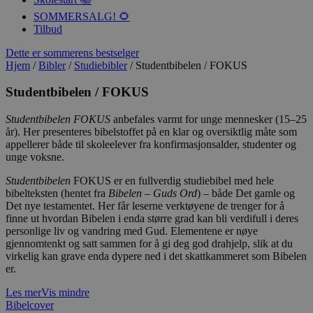
SOMMERSALG! 🌻
Tilbud
Dette er sommerens bestselger
Hjem
/
Bibler
/
Studiebibler
/ Studentbibelen / FOKUS
Studentbibelen / FOKUS
Studentbibelen FOKUS
anbefales varmt for unge mennesker (15–25
år). Her presenteres bibelstoffet på en klar og oversiktlig måte som
appellerer både til skoleelever fra konfirmasjonsalder, studenter og
unge voksne.
Studentbibelen
FOKUS er en fullverdig studiebibel med hele
bibelteksten (hentet fra
Bibelen – Guds Ord
) – både Det gamle og
Det nye testamentet. Her får leserne verktøyene de trenger for å
finne ut hvordan Bibelen i enda større grad kan bli verdifull i deres
personlige liv og vandring med Gud. Elementene er nøye
gjennomtenkt og satt sammen for å gi deg god drahjelp, slik at du
virkelig kan grave enda dypere ned i det skattkammeret som Bibelen
er.
Les mer
Vis mindre
Bibelcover