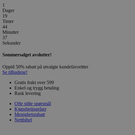
1
Dager
19
Timer
44
Minutter
37
Sekunder
Sommersalget avslutter!
Opptil 50% rabatt på utvalgte kundefavoritter
Se tilbudene!
Gratis frakt over 599
Enkel og trygg betaling
Rask levering
Ofte stilte spørsmål
Kjøpsbetingelser
Menighetsrabatt
Nettbibel