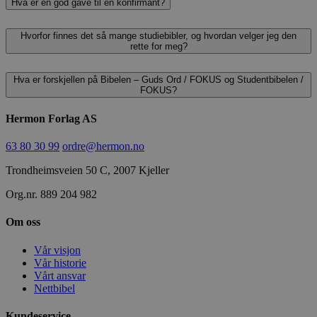
Hva er en god gave til en konfirmant?
Hvorfor finnes det så mange studiebibler, og hvordan velger jeg den
rette for meg?
Hva er forskjellen på Bibelen – Guds Ord / FOKUS og Studentbibelen /
FOKUS?
Hermon Forlag AS
63 80 30 99
ordre@hermon.no
Trondheimsveien 50 C, 2007 Kjeller
Org.nr. 889 204 982
Om oss
Vår visjon
Vår historie
Vårt ansvar
Nettbibel
Kundeservice