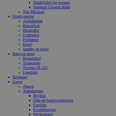
Studiebibel for tweens
Spiritual Growth Bible
The Message
Oppbyggelse
Andaktsbok
Bønnebok
Biografier
Endetiden
Forfattere
Israel
Samliv og helse
Barn og unge
Barnebibel
Tegneserie
Tweens (8–12)
Ungdom
Romaner
Gaver
Ahava
Anledninger
Bryllup
Dåp og barnevelsignelse
Farsdag
Konfirmasjon
Merkedager