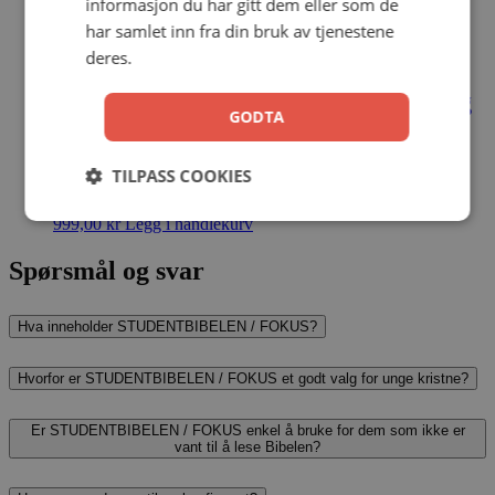
informasjon du har gitt dem eller som de
har samlet inn fra din bruk av tjenestene
deres.
Studentbibelen / FOKUS brun m/reg
GODTA
Yri, Jacobsen, Sørensen, Grindheim, Diesen
TILPASS COOKIES
Kunstskinn
999,00
kr
Legg i handlekurv
Spørsmål og svar
Hva inneholder STUDENTBIBELEN / FOKUS?
Hvorfor er STUDENTBIBELEN / FOKUS et godt valg for unge kristne?
Er STUDENTBIBELEN / FOKUS enkel å bruke for dem som ikke er
vant til å lese Bibelen?