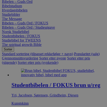
Bibelen – Guds Ord
Bibelstudium
Hverdagsbibelen
Studiebibler
The Message
Bibelen – Guds Ord / FOKUS
Bibelen – Guds Ord / Studieutgave
Norsk Studiebibel
Studentbibelen / FOKUS
Studiebibel for TWEENS
The spiritual growth Bible
Sorter
Standard sortering (tilpasset rekkefølge + navn)
Popularitet (salg)
Gjennomsnittsvurdering
Sorter etter nyeste
Sorter etter pris
(stigende)
Sorter etter pris (synkende)
Studentbibelen / FOKUS brun u/reg
Yri, Jacobsen, Sørensen, Grindheim, Diesen
Kunstskinn