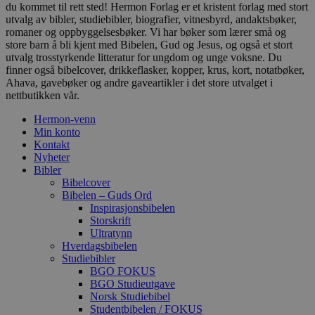
du kommet til rett sted! Hermon Forlag er et kristent forlag med stort
utvalg av bibler, studiebibler, biografier, vitnesbyrd, andaktsbøker,
romaner og oppbyggelsesbøker. Vi har bøker som lærer små og
store barn å bli kjent med Bibelen, Gud og Jesus, og også et stort
utvalg trosstyrkende litteratur for ungdom og unge voksne. Du
finner også bibelcover, drikkeflasker, kopper, krus, kort, notatbøker,
Ahava, gavebøker og andre gaveartikler i det store utvalget i
nettbutikken vår.
Hermon-venn
Min konto
Kontakt
Nyheter
Bibler
Bibelcover
Bibelen – Guds Ord
Inspirasjonsbibelen
Storskrift
Ultratynn
Hverdagsbibelen
Studiebibler
BGO FOKUS
BGO Studieutgave
Norsk Studiebibel
Studentbibelen / FOKUS