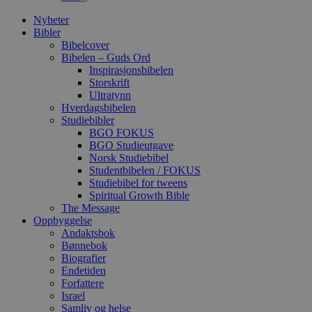
Nyheter
Bibler
Bibelcover
Bibelen – Guds Ord
Inspirasjonsbibelen
Storskrift
Ultratynn
Hverdagsbibelen
Studiebibler
BGO FOKUS
BGO Studieutgave
Norsk Studiebibel
Studentbibelen / FOKUS
Studiebibel for tweens
Spiritual Growth Bible
The Message
Oppbyggelse
Andaktsbok
Bønnebok
Biografier
Endetiden
Forfattere
Israel
Samliv og helse