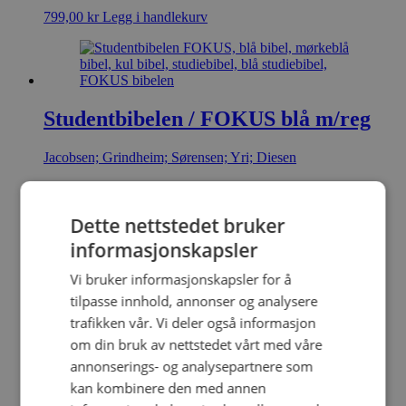
799,00
kr
Legg i handlekurv
Studentbibelen / FOKUS blå m/reg
Jacobsen; Grindheim; Sørensen; Yri; Diesen
Kunstskinn
999,00
kr
Legg i handlekurv
Dette nettstedet bruker
informasjonskapsler
Vi bruker informasjonskapsler for å
tilpasse innhold, annonser og analysere
Studentbibelen / FOKUS rosa m/reg
trafikken vår. Vi deler også informasjon
Yri, Jacobsen, Sørensen, Grindheim, Diesen
om din bruk av nettstedet vårt med våre
annonserings- og analysepartnere som
Kunstskinn
kan kombinere den med annen
999,00
kr
Legg i handlekurv