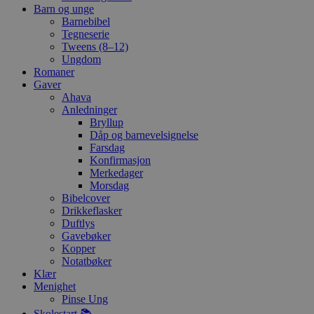
Barn og unge
Barnebibel
Tegneserie
Tweens (8–12)
Ungdom
Romaner
Gaver
Ahava
Anledninger
Bryllup
Dåp og barnevelsignelse
Farsdag
Konfirmasjon
Merkedager
Morsdag
Bibelcover
Drikkeflasker
Duftlys
Gavebøker
Kopper
Notatbøker
Klær
Menighet
Pinse Ung
Skolestart 📚