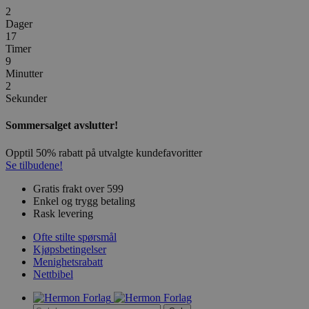
2
Dager
17
Timer
9
Minutter
2
Sekunder
Sommersalget avslutter!
Opptil 50% rabatt på utvalgte kundefavoritter
Se tilbudene!
Gratis frakt over 599
Enkel og trygg betaling
Rask levering
Ofte stilte spørsmål
Kjøpsbetingelser
Menighetsrabatt
Nettbibel