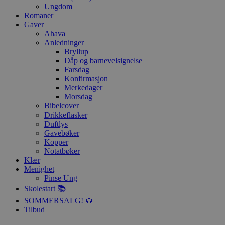
Ungdom
Romaner
Gaver
Ahava
Anledninger
Bryllup
Dåp og barnevelsignelse
Farsdag
Konfirmasjon
Merkedager
Morsdag
Bibelcover
Drikkeflasker
Duftlys
Gavebøker
Kopper
Notatbøker
Klær
Menighet
Pinse Ung
Skolestart 📚
SOMMERSALG! 🌻
Tilbud