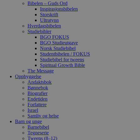
Bibelen – Guds Ord
Inspirasjonsbibelen
Storskrift
Ultratynn
Hverdagsbibelen
Studiebibler
BGO FOKUS
BGO Studieutgave
Norsk Studiebibel
Studentbibelen / FOKUS
Studiebibel for tweens
Spiritual Growth Bible
The Message
Oppbyggelse
Andaktsbok
Bønnebok
Biografier
Endetiden
Forfattere
Israel
Samliv og helse
Barn og unge
Barnebibel
Tegneserie
Tweens (8–12)