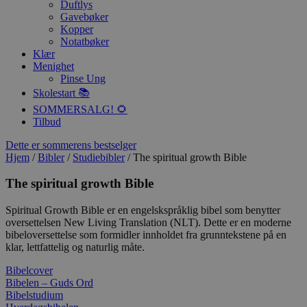
Duftlys
Gavebøker
Kopper
Notatbøker
Klær
Menighet
Pinse Ung
Skolestart 📚
SOMMERSALG! 🌻
Tilbud
Dette er sommerens bestselger
Hjem
/
Bibler
/
Studiebibler
/ The spiritual growth Bible
The spiritual growth Bible
Spiritual Growth Bible er en engelskspråklig bibel som benytter
oversettelsen New Living Translation (NLT). Dette er en moderne
bibeloversettelse som formidler innholdet fra grunntekstene på en
klar, lettfattelig og naturlig måte.
Bibelcover
Bibelen – Guds Ord
Bibelstudium