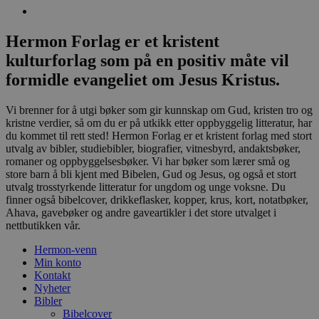
Hermon Forlag er et kristent
kulturforlag som på en positiv måte vil
formidle evangeliet om Jesus Kristus.
Vi brenner for å utgi bøker som gir kunnskap om Gud, kristen tro og
kristne verdier, så om du er på utkikk etter oppbyggelig litteratur, har
du kommet til rett sted! Hermon Forlag er et kristent forlag med stort
utvalg av bibler, studiebibler, biografier, vitnesbyrd, andaktsbøker,
romaner og oppbyggelsesbøker. Vi har bøker som lærer små og
store barn å bli kjent med Bibelen, Gud og Jesus, og også et stort
utvalg trosstyrkende litteratur for ungdom og unge voksne. Du
finner også bibelcover, drikkeflasker, kopper, krus, kort, notatbøker,
Ahava, gavebøker og andre gaveartikler i det store utvalget i
nettbutikken vår.
Hermon-venn
Min konto
Kontakt
Nyheter
Bibler
Bibelcover