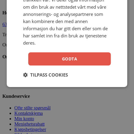
599,00
kr
Legg i handlekurv
om din bruk av nettstedet vårt med våre
Hermon Forlag AS
annonserings- og analysepartnere som
kan kombinere den med annen
63 80 30 99
ordre@hermon.no
informasjon du har gitt dem eller som de
Trondheimsveien 50 C, 2007 Kjeller
har samlet inn fra din bruk av tjenestene
deres.
Org.nr. 889 204 982
Om oss
GODTA
Vår visjon
Vår historie
TILPASS COOKIES
Vårt ansvar
Nettbibel
Kundeservice
Ofte stilte spørsmål
Kontaktskjema
Min konto
Menighetsrabatt
Kjøpsbetingelser