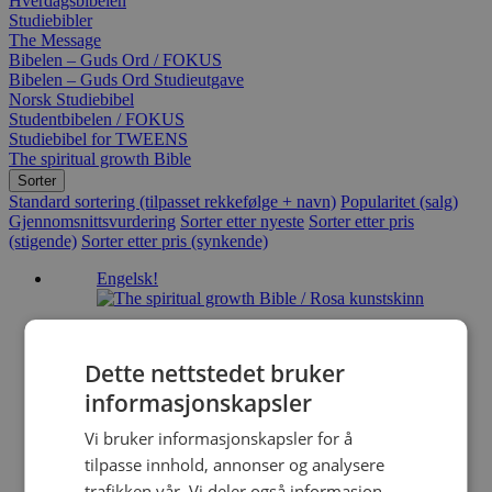
Hverdagsbibelen
Studiebibler
The Message
Bibelen – Guds Ord / FOKUS
Bibelen – Guds Ord Studieutgave
Norsk Studiebibel
Studentbibelen / FOKUS
Studiebibel for TWEENS
The spiritual growth Bible
Sorter
Standard sortering (tilpasset rekkefølge + navn)
Popularitet (salg)
Gjennomsnittsvurdering
Sorter etter nyeste
Sorter etter pris
(stigende)
Sorter etter pris (synkende)
Engelsk!
The spiritual growth Bible / Rosa
Dette nettstedet bruker
kunstskinn
informasjonskapsler
Martin Manser & Mike Beaumont
Vi bruker informasjonskapsler for å
Kunstskinn
tilpasse innhold, annonser og analysere
trafikken vår. Vi deler også informasjon