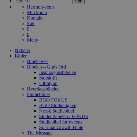
Søk
Hermon-venn
Min konto
Kontakt
Søk
0
0
Meny
Nyheter
Bibler
Bibelcover
Bibelen – Guds Ord
Inspirasjonsbibelen
Storskrift
Ultratynn
Hverdagsbibelen
Studiebibler
BGO FOKUS
BGO Studieutgave
Norsk Studiebibel
Studentbibelen / FOKUS
Studiebibel for tweens
Spiritual Growth Bible
The Message