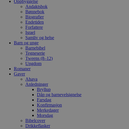
Oppbyggelse
Andaktsbok
Bønnebok
Biografier
Endetiden
Forfattere
Israel
Samliv og helse
Barn og unge
Barnebibel
Tegneserie
Tweens (8–12)
Ungdom
Romaner
Gaver
Ahava
Anledninger
Bryllup
Dåp og barnevelsignelse
Farsdag
Konfirmasjon
Merkedager
Morsdag
Bibelcover
Drikkeflasker