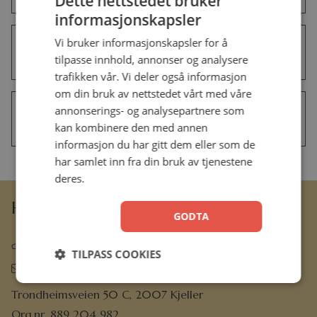
Dette nettstedet bruker
informasjonskapsler
Vi bruker informasjonskapsler for å
Hva betyr det at THE MESSAGE –
BUDSKAPET er en parafrase?
tilpasse innhold, annonser og analysere
trafikken vår. Vi deler også informasjon
om din bruk av nettstedet vårt med våre
Er THE MESSAGE – BUDSKAPET tro
annonserings- og analysepartnere som
mot den opprinnelige Bibelen?
kan kombinere den med annen
informasjon du har gitt dem eller som de
har samlet inn fra din bruk av tjenestene
deres.
Hermon Forlag AS
GODTA
63 80 30 99
TILPASS COOKIES
ordre@hermon.no
Trondheimsveien 50 C, 2007 Kjeller
Org.nr. 889 204 982