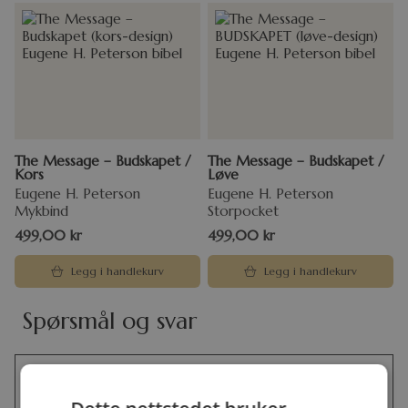
The Message – Budskapet /
The Message – Budskapet /
Kors
Løve
Eugene H. Peterson
Eugene H. Peterson
Mykbind
Storpocket
499,00
kr
499,00
kr
Legg i handlekurv
Legg i handlekurv
Spørsmål og svar
Hvorfor lagde Eugene Peterson
THE MESSAGE?