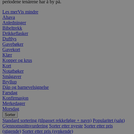
periodene tenårene har å by på.
Les mer
Vis mindre
Ahava
Anledninger
Bibeltrekk
Drikkeflasker
Duftlys
Gavebøker
Gavekort
Klær
Kopper og krus
Kort
Notatbøker
Smågaver
Bryllup
Dåp og barnevelsignelse
Farsdag
Konfirmasjon
Merkedager
Morsdag
Sorter
Standard sortering (tilpasset rekkefølge + navn)
Popularitet (salg)
Gjennomsnittsvurdering
Sorter etter nyeste
Sorter etter pris
(stigende)
Sorter etter pris (synkende)