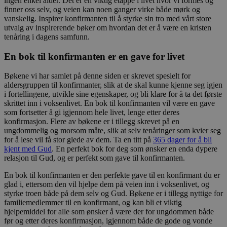
ingen enkel alder. Det er en viktig etappe i livet hvor vi formes og
finner oss selv, og veien kan noen ganger virke både mørk og
vanskelig. Inspirer konfirmanten til å styrke sin tro med vårt store
utvalg av inspirerende bøker om hvordan det er å være en kristen
tenåring i dagens samfunn.
En bok til konfirmanten er en gave for livet
Bøkene vi har samlet på denne siden er skrevet spesielt for
aldersgruppen til konfirmanter, slik at de skal kunne kjenne seg igjen
i fortellingene, utvikle sine egenskaper, og bli klare for å ta det første
skrittet inn i voksenlivet. En bok til konfirmanten vil være en gave
som fortsetter å gi igjennom hele livet, lenge etter deres
konfirmasjon. Flere av bøkene er i tillegg skrevet på en
ungdommelig og morsom måte, slik at selv tenåringer som kvier seg
for å lese vil få stor glede av dem. Ta en titt på
365 dager for å bli
kjent med Gud
. En perfekt bok for deg som ønsker en enda dypere
relasjon til Gud, og er perfekt som gave til konfirmanten.
En bok til konfirmanten er den perfekte gave til en konfirmant du er
glad i, ettersom den vil hjelpe dem på veien inn i voksenlivet, og
styrke troen både på dem selv og Gud. Bøkene er i tillegg nyttige for
familiemedlemmer til en konfirmant, og kan bli et viktig
hjelpemiddel for alle som ønsker å være der for ungdommen både
før og etter deres konfirmasjon, igjennom både de gode og vonde