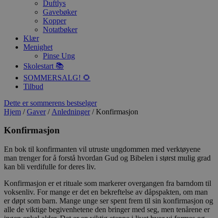
Duftlys
Gavebøker
Kopper
Notatbøker
Klær
Menighet
Pinse Ung
Skolestart 📚
SOMMERSALG! 🌻
Tilbud
Dette er sommerens bestselger
Hjem
/
Gaver
/
Anledninger
/ Konfirmasjon
Konfirmasjon
En bok til konfirmanten vil utruste ungdommen med verktøyene
man trenger for å forstå hvordan Gud og Bibelen i størst mulig grad
kan bli verdifulle for deres liv.
Konfirmasjon er et rituale som markerer overgangen fra barndom til
voksenliv. For mange er det en bekreftelse av dåpspakten, om man
er døpt som barn. Mange unge ser spent frem til sin konfirmasjon og
alle de viktige begivenhetene den bringer med seg, men tenårene er