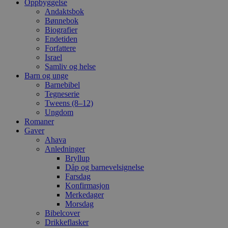
Oppbyggelse
Andaktsbok
Bønnebok
Biografier
Endetiden
Forfattere
Israel
Samliv og helse
Barn og unge
Barnebibel
Tegneserie
Tweens (8–12)
Ungdom
Romaner
Gaver
Ahava
Anledninger
Bryllup
Dåp og barnevelsignelse
Farsdag
Konfirmasjon
Merkedager
Morsdag
Bibelcover
Drikkeflasker