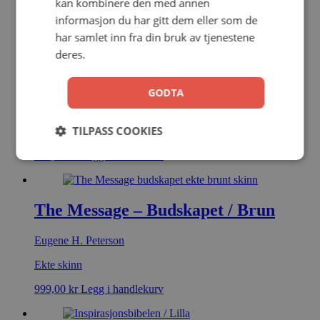
kan kombinere den med annen
informasjon du har gitt dem eller som de
349,00
kr
Legg i handlekurv
har samlet inn fra din bruk av tjenestene
deres.
The Message – Budskapet / Sort
GODTA
Eugene H. Peterson
TILPASS COOKIES
Kunstskinn
699,00
kr
Legg i handlekurv
The Message – Budskapet / Brun
Eugene H. Peterson
Ekte skinn
999,00
kr
Legg i handlekurv