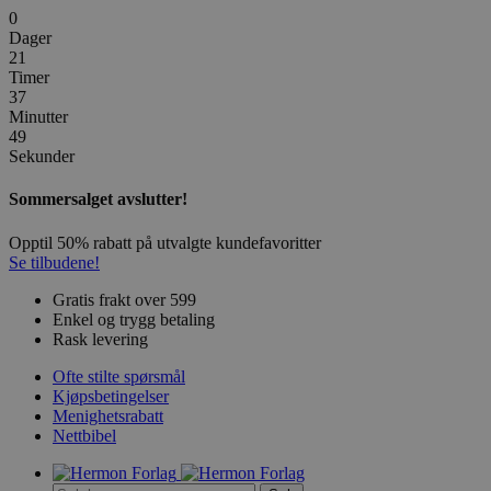
0
Dager
21
Timer
37
Minutter
49
Sekunder
Sommersalget avslutter!
Opptil 50% rabatt på utvalgte kundefavoritter
Se tilbudene!
Gratis frakt over 599
Enkel og trygg betaling
Rask levering
Ofte stilte spørsmål
Kjøpsbetingelser
Menighetsrabatt
Nettbibel