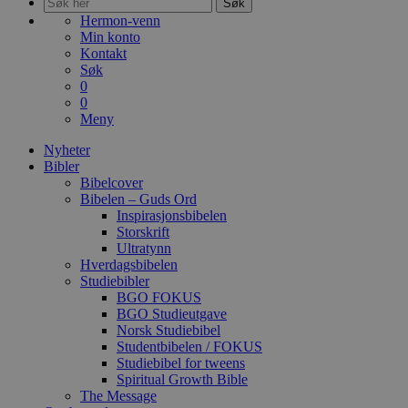
Søk
Hermon-venn
Min konto
Kontakt
Søk
0
0
Meny
Nyheter
Bibler
Bibelcover
Bibelen – Guds Ord
Inspirasjonsbibelen
Storskrift
Ultratynn
Hverdagsbibelen
Studiebibler
BGO FOKUS
BGO Studieutgave
Norsk Studiebibel
Studentbibelen / FOKUS
Studiebibel for tweens
Spiritual Growth Bible
The Message