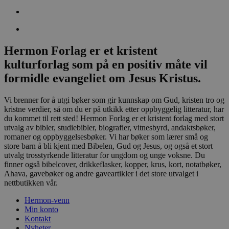
Hermon Forlag er et kristent
kulturforlag som på en positiv måte vil
formidle evangeliet om Jesus Kristus.
Vi brenner for å utgi bøker som gir kunnskap om Gud, kristen tro og
kristne verdier, så om du er på utkikk etter oppbyggelig litteratur, har
du kommet til rett sted! Hermon Forlag er et kristent forlag med stort
utvalg av bibler, studiebibler, biografier, vitnesbyrd, andaktsbøker,
romaner og oppbyggelsesbøker. Vi har bøker som lærer små og
store barn å bli kjent med Bibelen, Gud og Jesus, og også et stort
utvalg trosstyrkende litteratur for ungdom og unge voksne. Du
finner også bibelcover, drikkeflasker, kopper, krus, kort, notatbøker,
Ahava, gavebøker og andre gaveartikler i det store utvalget i
nettbutikken vår.
Hermon-venn
Min konto
Kontakt
Nyheter