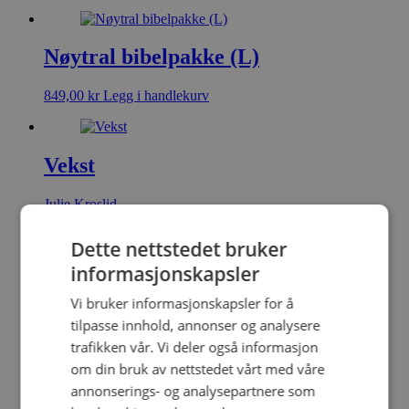
Nøytral bibelpakke (L)
849,00
kr
Legg i handlekurv
Vekst
Julie Kroslid
Pocket
Dette nettstedet bruker
299,00
kr
Legg i handlekurv
informasjonskapsler
Vi bruker informasjonskapsler for å
tilpasse innhold, annonser og analysere
En bedre historie
trafikken vår. Vi deler også informasjon
om din bruk av nettstedet vårt med våre
Daniel Sæbjørnsen
annonserings- og analysepartnere som
Pocket