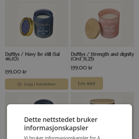
Duftlys / Navy Be still (Sal
Duftlys / Strength and dignity
46,10)
(Ord 31,25)
199,00
kr
199,00
kr
Les mer
Legg i handlekurv
Dette nettstedet bruker
informasjonskapsler
Vi bruker informasjonskapsler for å