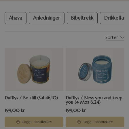
Ahava
Anledninger
Bibeltrekk
Drikkeflask
Sorter
Duftlys / Be still (Sal 46,10)
Duftlys / Bless you and keep
you (4 Mos 6,24)
199,00
kr
199,00
kr
Legg i handlekurv
Legg i handlekurv