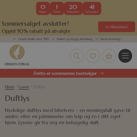
0
1
20
41
Dager
Timer
Minutter
Sekunder
Sommersalget avslutter!
Se tilbudene!
Opptil 50% rabatt på utvalgte
kundefavoritter
Gratis frakt over 599
Enkel og trygg betaling
Rask levering
Dette er sommerens bestselger
Hjem
/
Gaver
/ Duftlys
Duftlys
Nydelige duftlys med bibelvers – en meningsfull gave til
andre, eller en påminnelse om håp og ro i ditt eget
hjem. Lysene gir fra seg en behagelig duft.