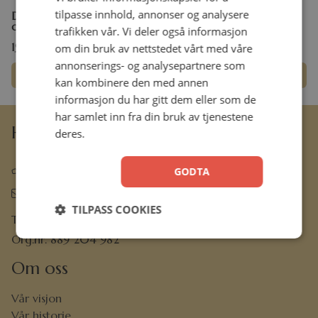
tilpasse innhold, annonser og analysere
Duftlys / Strong and
Duftlys / Sweet friendship
courageous (Jos 1,9)
trafikken vår. Vi deler også informasjon
199,00
kr
199,00
kr
om din bruk av nettstedet vårt med våre
annonserings- og analysepartnere som
Legg i handlekurv
Legg i handlekurv
kan kombinere den med annen
informasjon du har gitt dem eller som de
har samlet inn fra din bruk av tjenestene
Hermon Forlag AS
deres.
63 80 30 99
GODTA
ordre@hermon.no
TILPASS COOKIES
Trondheimsveien 50 C, 2007 Kjeller
Org.nr. 889 204 982
Om oss
Vår visjon
Vår historie