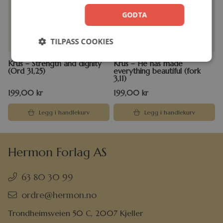
GODTA
TILPASS COOKIES
Krus – Strength and dignity
Krus – He has made
(Ord 31,25)
everything beautiful (fork
3,11)
199,00
kr
199,00
kr
Legg i handlekurv
Legg i handlekurv
Hermon Forlag AS
63 80 30 99
ordre@hermon.no
Trondheimsveien 50 C, 2007 Kjeller