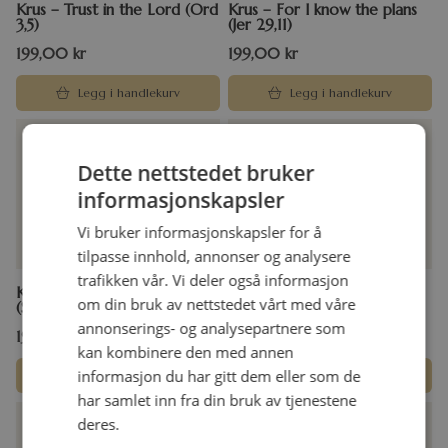
Krus – Trust in the Lord (Ord
Krus – For I know the plans
3,5)
(Jer 29,11)
199,00
kr
199,00
kr
Legg i handlekurv
Legg i handlekurv
Dette nettstedet bruker
informasjonskapsler
Vi bruker informasjonskapsler for å
tilpasse innhold, annonser og analysere
trafikken vår. Vi deler også informasjon
Krus natur– Be still and know
Krus – Trust in the Lord with
om din bruk av nettstedet vårt med våre
(Sal 46,10)
all your heart (Ord 3,5)
annonserings- og analysepartnere som
199,00
kr
199,00
kr
kan kombinere den med annen
informasjon du har gitt dem eller som de
Legg i handlekurv
Legg i handlekurv
har samlet inn fra din bruk av tjenestene
deres.