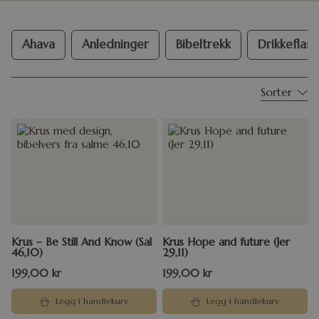
Ahava
Anledninger
Bibeltrekk
Drikkeflask
Sorter
Krus – Be Still And Know (Sal
Krus Hope and future (Jer
46,10)
29,11)
199,00
kr
199,00
kr
Legg i handlekurv
Legg i handlekurv