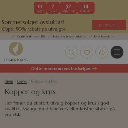
0
7
57
14
Dager
Timer
Minutter
Sekunder
Sommersalget avslutter!
Se tilbudene!
Opptil 50% rabatt på utvalgte
kundefavoritter
Gratis frakt over 599
Enkel og trygg betaling
Rask levering
Dette er sommerens bestselger
Hjem
/
Gaver
/ Kopper og krus
Kopper og krus
Her finner du et stort utvalg kopper og krus i god
kvalitet. Mange med bibelvers eller kristne sitater på
engelsk.