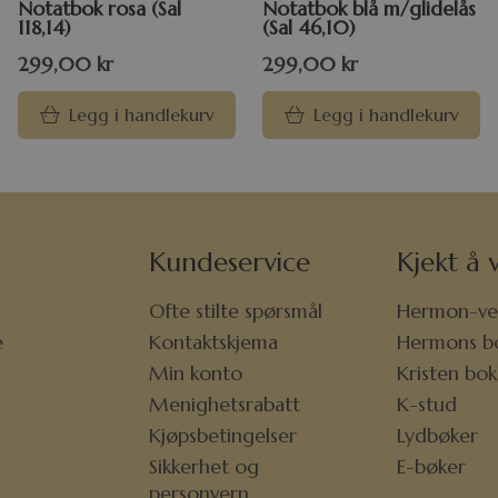
Notatbok rosa (Sal
Notatbok blå m/glidelås
118,14)
(Sal 46,10)
299,00
kr
299,00
kr
Legg i handlekurv
Legg i handlekurv
Kundeservice
Kjekt å v
Ofte stilte spørsmål
Hermon-ve
e
Kontaktskjema
Hermons b
r
Min konto
Kristen bo
Menighetsrabatt
K-stud
Kjøpsbetingelser
Lydbøker
Sikkerhet og
E-bøker
personvern