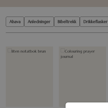
Ahava
Anledninger
Bibeltrekk
Drikkeflasker