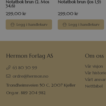
Notatbok brun (2. Mos
Notatbok brun (Jos 1,9)
34,6)
299,00
kr
299,00
kr
Legg i handlekurv
Legg i handlekurv
Hermon Forlag AS
Om oss
Vår visjon
63 80 30 99
Vår histori
ordre@hermon.no
Vårt ansva
Trondheimsveien 50 C, 2007 Kjeller
Nettbibel
Org.nr. 889 204 982