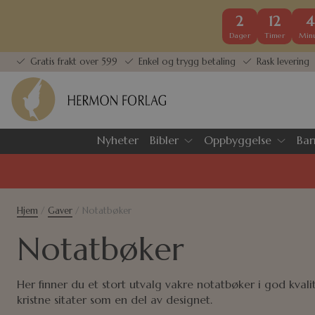
2
12
4
Dager
Timer
Minu
Gratis frakt over 599
Enkel og trygg betaling
Rask levering
Nyheter
Bibler
Oppbyggelse
Bar
Hjem
/
Gaver
/ Notatbøker
Notatbøker
Her finner du et stort utvalg vakre notatbøker i god kvalit
kristne sitater som en del av designet.