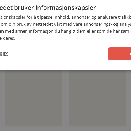
Notatbok 3-pk (Jer 17,7)
Notatbok grønn
tedet bruker informasjonskapsler
m/glidelås (Fil 4,13)
sjonskapsler for å tilpasse innhold, annonser og analysere trafikk
 om din bruk av nettstedet vårt med våre annonserings- og anal
199,00
kr
299,00
kr
n med annen informasjon du har gitt dem eller som de har samlet
e deres.
Les mer
Legg i handlekurv
KIES