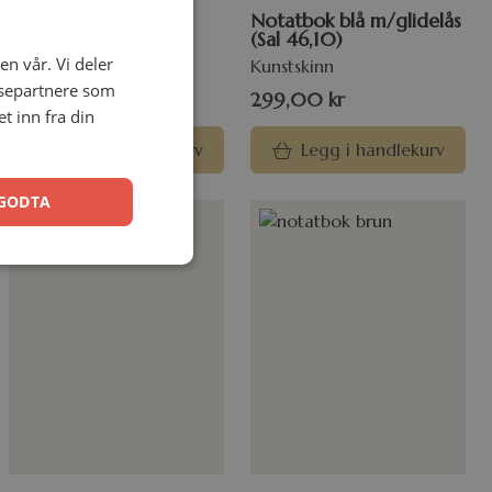
Notatbok påfugl (Jer
Notatbok blå m/glidelås
17,7)
(Sal 46,10)
en vår. Vi deler
Kunstskinn
ysepartnere som
249,00
kr
299,00
kr
 inn fra din
Legg i handlekurv
Legg i handlekurv
GODTA