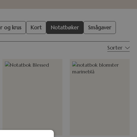
r og krus
Kort
Notatbøker
Smågaver
Sorter