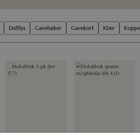
Duftlys
Gavebøker
Gavekort
Klær
Koppe