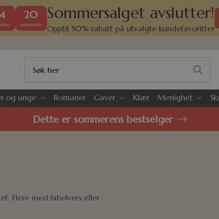
Sommersalget avslutter!
4
20
tter
Sekunder
Opptil 50% rabatt på utvalgte kundefavoritter
n og unge
Romaner
Gaver
Klær
Menighet
Sk
Dette er sommerens bestselger
et. Flere med bibelvers eller