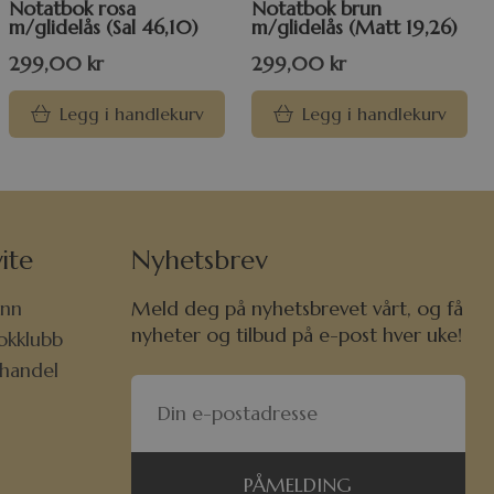
Notatbok rosa
Notatbok brun
m/glidelås (Sal 46,10)
m/glidelås (Matt 19,26)
299,00
kr
299,00
kr
Legg i handlekurv
Legg i handlekurv
ite
Nyhetsbrev
nn
Meld deg på nyhetsbrevet vårt, og få
nyheter og tilbud på e-post hver uke!
okklubb
khandel
PÅMELDING