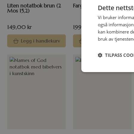
Liten notatbok brun (2
Fargelegging journal
Dette netts
Mos 15,2)
Vi bruker informa
også informasjon
149,00
kr
199,00
kr
kan kombinere de
bruk av tjenesten
Legg i handlekurv
Legg i handlekurv
TILPASS COO