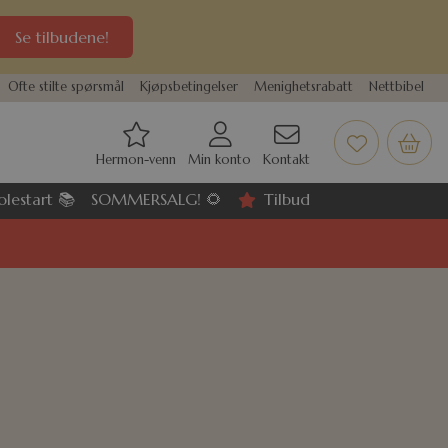
Se tilbudene!
Ofte stilte spørsmål
Kjøpsbetingelser
Menighetsrabatt
Nettbibel
Hermon-venn
Min konto
Kontakt
olestart 📚
SOMMERSALG! 🌻
Tilbud