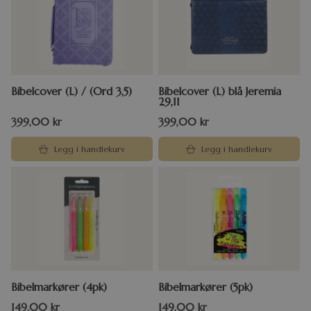
Bibelcover (L) / (Ord 3,5)
Bibelcover (L) blå Jeremia
29,11
399,00
kr
399,00
kr
Legg i handlekurv
Legg i handlekurv
Bibelmarkører (4pk)
Bibelmarkører (5pk)
149,00
kr
149,00
kr