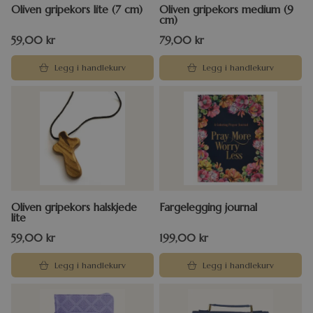
Oliven gripekors lite (7 cm)
Oliven gripekors medium (9
cm)
59,00
kr
79,00
kr
Legg i handlekurv
Legg i handlekurv
Oliven gripekors halskjede
Fargelegging journal
lite
59,00
kr
199,00
kr
Legg i handlekurv
Legg i handlekurv