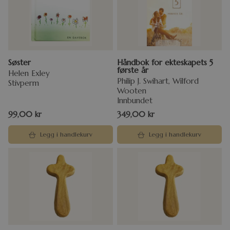
Søster
Håndbok for ekteskapets 5
første år
Helen Exley
Philip J. Swihart, Wilford
Stivperm
Wooten
Innbundet
99,00
kr
349,00
kr
Legg i handlekurv
Legg i handlekurv