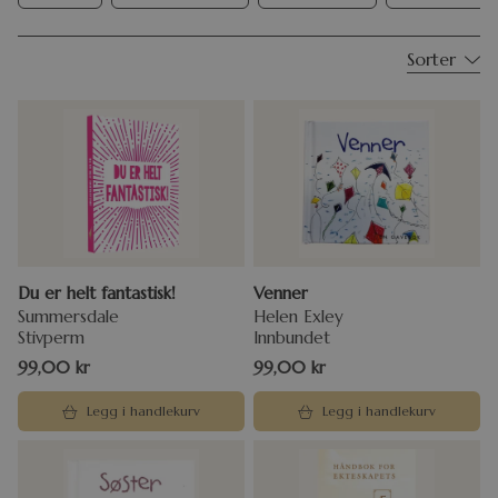
Sorter
Du er helt fantastisk!
Venner
Summersdale
Helen Exley
Stivperm
Innbundet
99,00
kr
99,00
kr
Legg i handlekurv
Legg i handlekurv