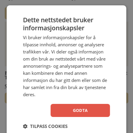
Les mer
Les mer
Dette nettstedet bruker
informasjonskapsler
Vi bruker informasjonskapsler for å
tilpasse innhold, annonser og analysere
trafikken vår. Vi deler også informasjon
om din bruk av nettstedet vårt med våre
annonserings- og analysepartnere som
kan kombinere den med annen
Bibel Index Floral Pink and
Bibel Index Gull m svart skrift
Teal
informasjon du har gitt dem eller som de
99,00
kr
99,00
kr
har samlet inn fra din bruk av tjenestene
deres.
Legg i handlekurv
Legg i handlekurv
GODTA
←
1
2
3
TILPASS COOKIES
Spørsmål og svar