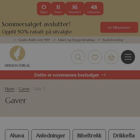
0
11
16
47
Dager
Timer
Minutter
Sekunder
Sommersalget avslutter!
Se tilbudene!
Opptil 50% rabatt på utvalgte
kundefavoritter
Gratis frakt over 599
Enkel og trygg betaling
Rask levering
Dette er sommerens bestselger
Hjem
/
Gaver
/ Side 3
Gaver
Ahava
Anledninger
Bibeltrekk
Drikkeflask