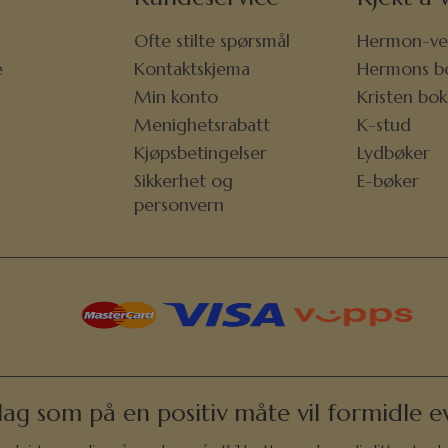
Ofte stilte spørsmål
Hermon-ve
e
Kontaktskjema
Hermons b
r
Min konto
Kristen bo
Menighetsrabatt
K-stud
Kjøpsbetingelser
Lydbøker
Sikkerhet og
E-bøker
personvern
lag som på en positiv måte vil formidle ev