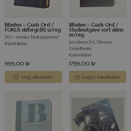
Bibelen – Guds Ord /
Bibelen – Guds Ord /
FOKUS skifergrått u/reg
Studieutgave sort skinn
m/reg
50+ norske bidragsytere!
Jacobsen,Yri, Diesen,
Kunstskinn
Grindheim
Kalveskinn
999,00
kr
1799,00
kr
Velg alternativ
Legg i handlekurv