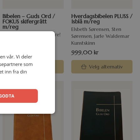
Bibelen – Guds Ord /
Hverdagsbibelen PLUSS /
FOKUS skifergrått
Isblå m/reg
m/reg
Elsbeth Sørensen, Sten
50+ norske bidragsytere!
Sørensen, Jarle Waldemar
Kunstskinn
Kunstskinn
1299,00
kr
999,00
kr
en vår. Vi deler
ysepartnere som
Velg alternativ
Velg alternativ
 inn fra din
GODTA