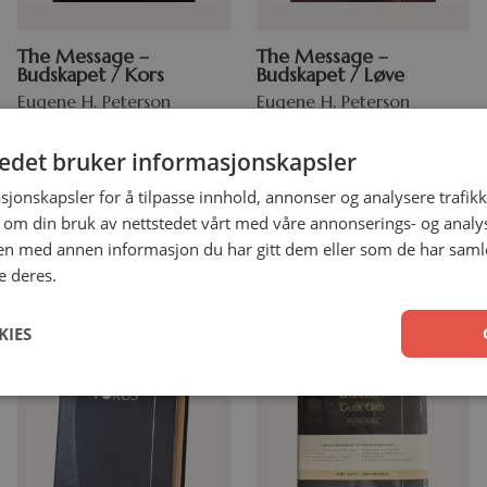
The Message –
The Message –
Budskapet / Kors
Budskapet / Løve
Eugene H. Peterson
Eugene H. Peterson
Mykbind
Storpocket
tedet bruker informasjonskapsler
499,00
kr
499,00
kr
sjonskapsler for å tilpasse innhold, annonser og analysere trafikk
 om din bruk av nettstedet vårt med våre annonserings- og anal
Legg i handlekurv
Legg i handlekurv
n med annen informasjon du har gitt dem eller som de har samlet
e deres.
KIES