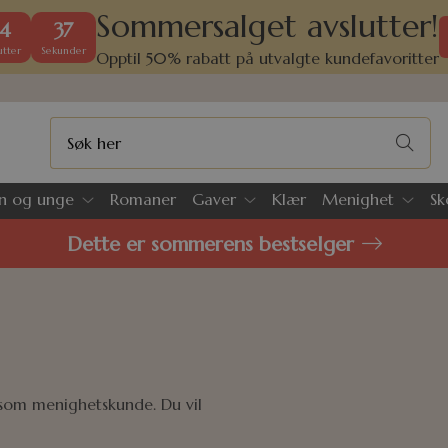
Sommersalget avslutter!
4
36
tter
Sekunder
Opptil 50% rabatt på utvalgte kundefavoritter
n og unge
Romaner
Gaver
Klær
Menighet
Sk
Dette er sommerens bestselger
g som menighetskunde. Du vil