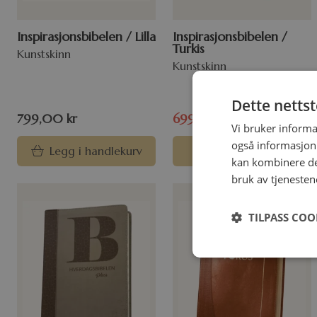
Inspirasjonsbibelen / Lilla
Inspirasjonsbibelen /
Turkis
Kunstskinn
Kunstskinn
Dette netts
799,00
kr
699,00
kr
799,00
kr
Vi bruker informa
også informasjon
Legg i handlekurv
Velg alternativ
kan kombinere de
bruk av tjenesten
TILPASS COO