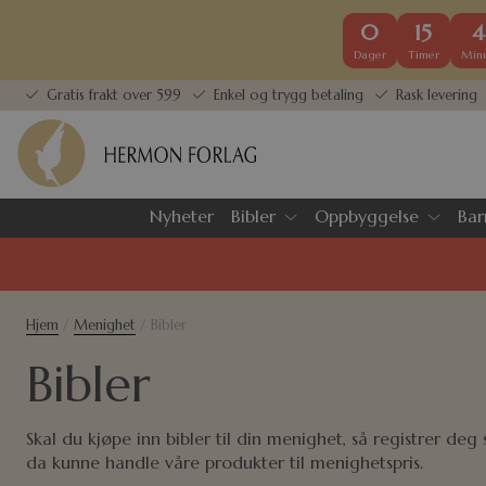
0
15
4
Dager
Timer
Minu
Gratis frakt over 599
Enkel og trygg betaling
Rask levering
Nyheter
Bibler
Oppbyggelse
Bar
Hjem
/
Menighet
/ Bibler
Bibler
Skal du kjøpe inn bibler til din menighet, så registrer de
da kunne handle våre produkter til menighetspris.