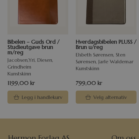
Bibelen – Guds Ord /
Hverdagsbibelen PLUSS /
Studieutgave brun
Brun u/reg
m/reg
Elsbeth Sørensen, Sten
Jacobsen,Yri, Diesen,
Sørensen, Jarle Waldemar
Grindheim
Kunstskinn
Kunstskinn
1199,00
kr
799,00
kr
Legg i handlekurv
Velg alternativ
Hermon Forlag AS
Om oss