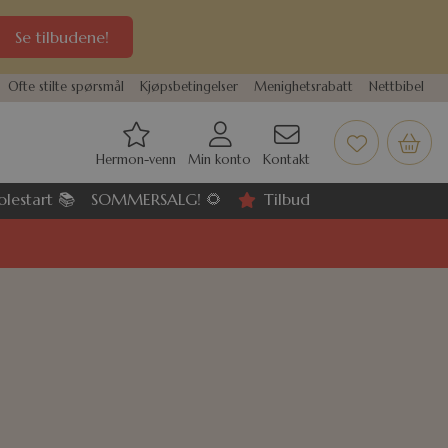
Se tilbudene!
Ofte stilte spørsmål
Kjøpsbetingelser
Menighetsrabatt
Nettbibel
Hermon-venn
Min konto
Kontakt
olestart 📚
SOMMERSALG! 🌻
Tilbud