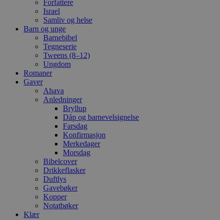
Forfattere
Israel
Samliv og helse
Barn og unge
Barnebibel
Tegneserie
Tweens (8–12)
Ungdom
Romaner
Gaver
Ahava
Anledninger
Bryllup
Dåp og barnevelsignelse
Farsdag
Konfirmasjon
Merkedager
Morsdag
Bibelcover
Drikkeflasker
Duftlys
Gavebøker
Kopper
Notatbøker
Klær