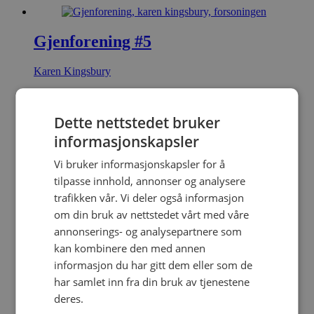
Gjenforening #5
Karen Kingsbury
Storpocket
Dette nettstedet bruker
299,00
kr
Legg i handlekurv
informasjonskapsler
Vi bruker informasjonskapsler for å
tilpasse innhold, annonser og analysere
Minner #2
trafikken vår. Vi deler også informasjon
om din bruk av nettstedet vårt med våre
Karen Kingsbury
annonserings- og analysepartnere som
Storpocket
kan kombinere den med annen
299,00
kr
Legg i handlekurv
informasjon du har gitt dem eller som de
har samlet inn fra din bruk av tjenestene
deres.