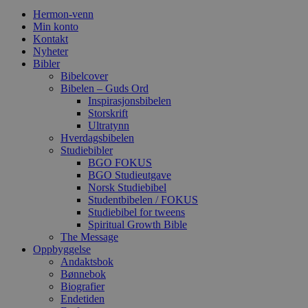
Hermon-venn
Min konto
Kontakt
Nyheter
Bibler
Bibelcover
Bibelen – Guds Ord
Inspirasjonsbibelen
Storskrift
Ultratynn
Hverdagsbibelen
Studiebibler
BGO FOKUS
BGO Studieutgave
Norsk Studiebibel
Studentbibelen / FOKUS
Studiebibel for tweens
Spiritual Growth Bible
The Message
Oppbyggelse
Andaktsbok
Bønnebok
Biografier
Endetiden