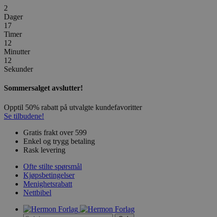
2
Dager
17
Timer
12
Minutter
12
Sekunder
Sommersalget avslutter!
Opptil 50% rabatt på utvalgte kundefavoritter
Se tilbudene!
Gratis frakt over 599
Enkel og trygg betaling
Rask levering
Ofte stilte spørsmål
Kjøpsbetingelser
Menighetsrabatt
Nettbibel