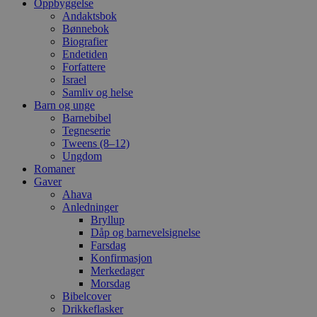
Oppbyggelse
Andaktsbok
Bønnebok
Biografier
Endetiden
Forfattere
Israel
Samliv og helse
Barn og unge
Barnebibel
Tegneserie
Tweens (8–12)
Ungdom
Romaner
Gaver
Ahava
Anledninger
Bryllup
Dåp og barnevelsignelse
Farsdag
Konfirmasjon
Merkedager
Morsdag
Bibelcover
Drikkeflasker