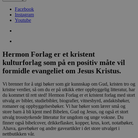
Facebook
Instagram
Youtube
Hermon Forlag er et kristent
kulturforlag som på en positiv måte vil
formidle evangeliet om Jesus Kristus.
Vi brenner for å utgi bøker som gir kunnskap om Gud, kristen tro og
kristne verdier, så om du er på utkikk etter oppbyggelig litteratur, har
du kommet til rett sted! Hermon Forlag er et kristent forlag med stort
utvalg av bibler, studiebibler, biografier, vitnesbyrd, andaktsbøker,
romaner og oppbyggelsesbøker. Vi har bøker som lærer små og
store barn å bli kjent med Bibelen, Gud og Jesus, og også et stort
utvalg trosstyrkende litteratur for ungdom og unge voksne. Du
finner også bibelcover, drikkeflasker, kopper, krus, kort, notatbøker,
Ahava, gavebøker og andre gaveartikler i det store utvalget i
nettbutikken vår.