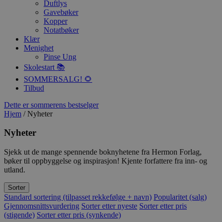
Duftlys
Gavebøker
Kopper
Notatbøker
Klær
Menighet
Pinse Ung
Skolestart 📚
SOMMERSALG! 🌻
Tilbud
Dette er sommerens bestselger
Hjem
/ Nyheter
Nyheter
Sjekk ut de mange spennende boknyhetene fra Hermon Forlag,
bøker til oppbyggelse og inspirasjon! Kjente forfattere fra inn- og
utland.
Sorter
Standard sortering (tilpasset rekkefølge + navn)
Popularitet (salg)
Gjennomsnittsvurdering
Sorter etter nyeste
Sorter etter pris
(stigende)
Sorter etter pris (synkende)