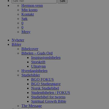
Søk
Hermon-venn
Min konto
Kontakt
Søk
0
0
Meny
Nyheter
Bibler
Bibelcover
Bibelen – Guds Ord
Inspirasjonsbibelen
Storskrift
Ultratynn
Hverdagsbibelen
Studiebibler
BGO FOKUS
BGO Studieutgave
Norsk Studiebibel
Studentbibelen / FOKUS
Studiebibel for tweens
Spiritual Growth Bible
The Message