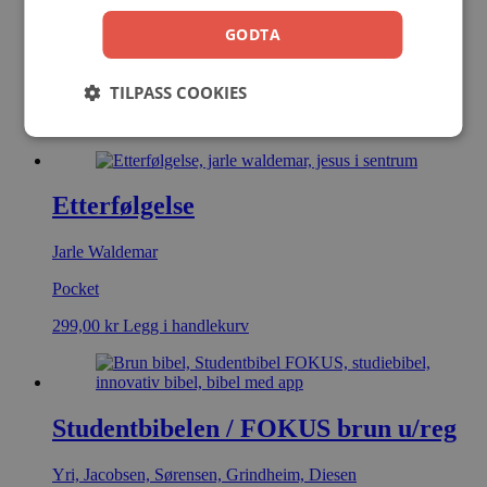
Forsoningen #1
GODTA
Karen Kingsbury
Storpocket
TILPASS COOKIES
199,00
kr
Legg i handlekurv
Etterfølgelse
Jarle Waldemar
Pocket
299,00
kr
Legg i handlekurv
Studentbibelen / FOKUS brun u/reg
Yri, Jacobsen, Sørensen, Grindheim, Diesen