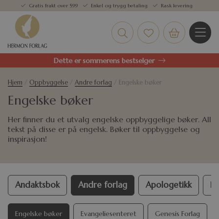
Gratis frakt over 599
Enkel og trygg betaling
Rask levering
Dette er sommerens bestselger
Hjem
/
Oppbyggelse
/
Andre forlag
/ Engelske bøker
Engelske bøker
Her finner du et utvalg engelske oppbyggelige bøker. All
tekst på disse er på engelsk. Bøker til oppbyggelse og
inspirasjon!
Andaktsbok
Andre forlag
Apologetikk
Bi
Engelske bøker
Evangeliesenteret
Genesis Forlag