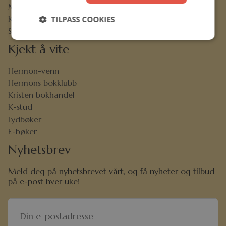
Menighetsrabatt
Kjøpsbetingelser
TILPASS COOKIES
Sikkerhet og personvern
Kjekt å vite
Hermon-venn
Hermons bokklubb
Kristen bokhandel
K-stud
Lydbøker
E-bøker
Nyhetsbrev
Meld deg på nyhetsbrevet vårt, og få nyheter og tilbud
på e-post hver uke!