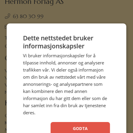
Hermon Forlag AS
63 80 30 99
ordre@hermon.no
Dette nettstedet bruker
Trondheimsveien 50 C, 2007 Kjeller
informasjonskapsler
Org.nr. 889 204 982
Vi bruker informasjonskapsler for å
Om oss
tilpasse innhold, annonser og analysere
trafikken vår. Vi deler også informasjon
Vår visjon
om din bruk av nettstedet vårt med våre
Vår historie
annonserings- og analysepartnere som
Vårt ansvar
kan kombinere den med annen
Nettbibel
informasjon du har gitt dem eller som de
Kundeservice
har samlet inn fra din bruk av tjenestene
deres.
Ofte stilte spørsmål
Kontaktskjema
GODTA
Min konto