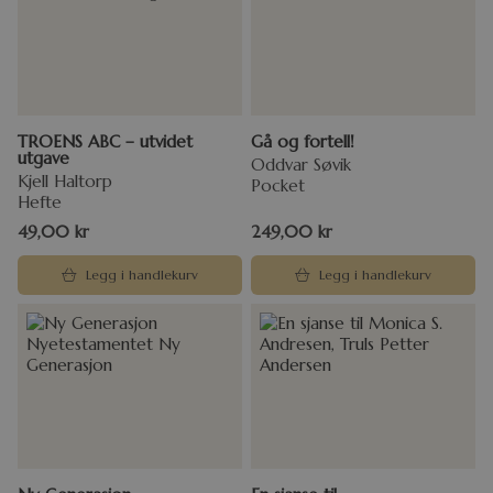
TROENS ABC – utvidet
Gå og fortell!
utgave
Oddvar Søvik
Kjell Haltorp
Pocket
Hefte
49,00
kr
249,00
kr
Legg i handlekurv
Legg i handlekurv