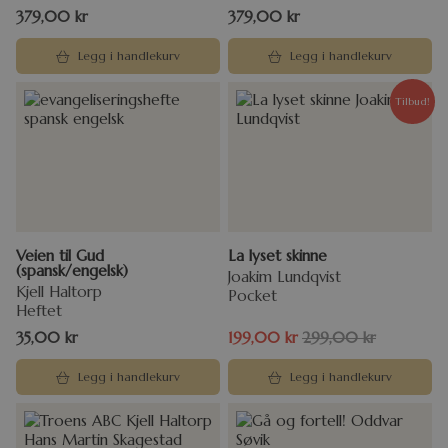
379,00
kr
379,00
kr
Legg i handlekurv
Legg i handlekurv
Tilbud!
Veien til Gud
La lyset skinne
(spansk/engelsk)
Joakim Lundqvist
Kjell Haltorp
Pocket
Heftet
35,00
kr
199,00
kr
299,00
kr
Legg i handlekurv
Legg i handlekurv