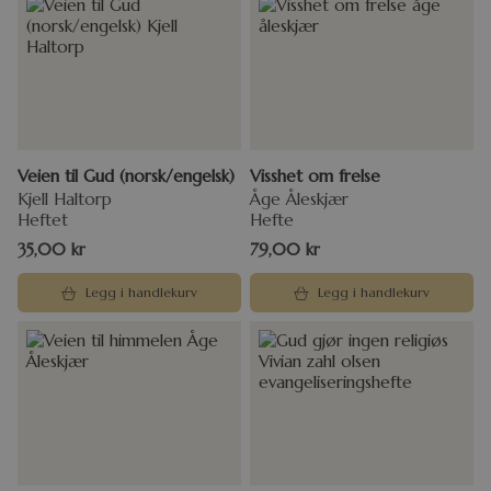
Veien til Gud (norsk/engelsk)
Visshet om frelse
Kjell Haltorp
Åge Åleskjær
Heftet
Hefte
35,00
kr
79,00
kr
Legg i handlekurv
Legg i handlekurv