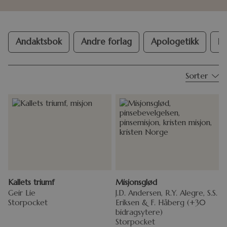
Andaktsbok
Andre forlag
Apologetikk
Bi
Sorter
Kallets triumf
Misjonsglød
Geir Lie
J.D. Andersen, R.Y. Alegre, S.S.
Storpocket
Eriksen & F. Håberg (+30
bidragsytere)
Storpocket