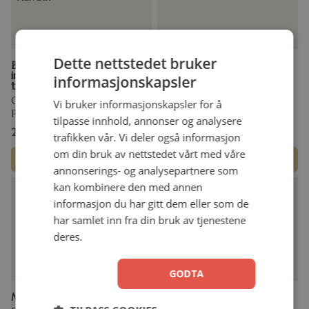
Dette nettstedet bruker
Bro til tro – en
Målrettet liv (10 stk
inspirasjonsbok om å dele
pakketilbud)
informasjonskapsler
tro
Rick Warren
Gina Gjerme og Siri Kalvatn
Pocket
Vi bruker informasjonskapsler for å
Pocket
tilpasse innhold, annonser og analysere
299,00
kr
1990,00
kr
trafikken vår. Vi deler også informasjon
om din bruk av nettstedet vårt med våre
Legg i handlekurv
Legg i handlekurv
annonserings- og analysepartnere som
kan kombinere den med annen
informasjon du har gitt dem eller som de
har samlet inn fra din bruk av tjenestene
deres.
GODTA
Målrettet liv – utvidet utgave
Jesusboka (100 stk)