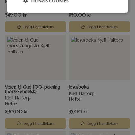
TILPASS COOKIES
Rick Warren
Kjell Haltorp
Hefte
349,00
kr
850,00
kr
Legg i handlekurv
Legg i handlekurv
Veien til Gud 100-pakning
Jesusboka
(norsk/engelsk)
Kjell Haltorp
Kjell Haltorp
Hefte
Hefte
890,00
kr
35,00
kr
Legg i handlekurv
Legg i handlekurv