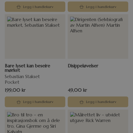
Legg i handlekurv
Legg i handlekurv
Bare lyset kan beseire
Disippeløvelser
mørket
Sebastian Stakset
Pocket
199,00
kr
49,00
kr
Legg i handlekurv
Legg i handlekurv