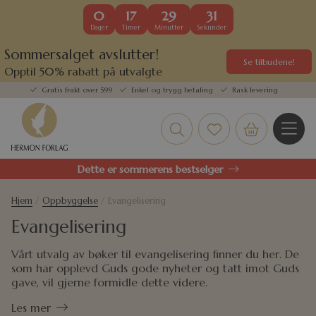
0
17
29
30
Dager
Timer
Minutter
Sekunder
Sommersalget avslutter!
Se tilbudene!
Opptil 50% rabatt på utvalgte
kundefavoritter
Gratis frakt over 599
Enkel og trygg betaling
Rask levering
Dette er sommerens bestselger
Hjem
/
Oppbyggelse
/ Evangelisering
Evangelisering
Vårt utvalg av bøker til evangelisering finner du her. De
som har opplevd Guds gode nyheter og tatt imot Guds
gave, vil gjerne formidle dette videre.
Les mer