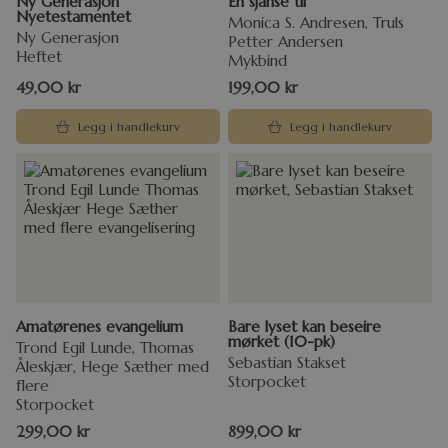
Ny Generasjon
En sjanse til
Nyetestamentet
Monica S. Andresen, Truls
Ny Generasjon
Petter Andersen
Heftet
Mykbind
49,00
kr
199,00
kr
Legg i handlekurv
Legg i handlekurv
Amatørenes evangelium
Bare lyset kan beseire
mørket (10-pk)
Trond Egil Lunde, Thomas
Sebastian Stakset
Åleskjær, Hege Sæther med
Storpocket
flere
Storpocket
299,00
kr
899,00
kr