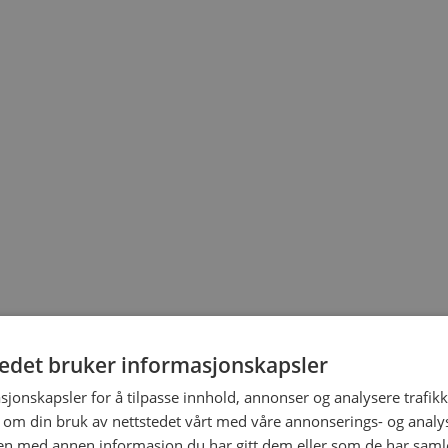
tedet bruker informasjonskapsler
sjonskapsler for å tilpasse innhold, annonser og analysere trafikk
 om din bruk av nettstedet vårt med våre annonserings- og anal
n med annen informasjon du har gitt dem eller som de har samlet