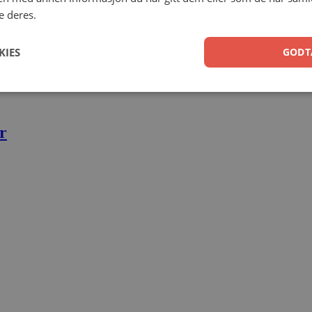
e deres.
KIES
GODT
nnomsnittsvurdering
Sorter etter nyeste
Sorter etter pris (stigende)
Sorte
r