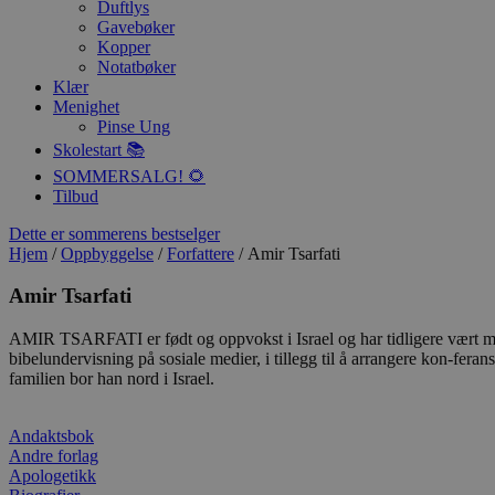
Duftlys
Gavebøker
Kopper
Notatbøker
Klær
Menighet
Pinse Ung
Skolestart 📚
SOMMERSALG! 🌻
Tilbud
Dette er sommerens bestselger
Hjem
/
Oppbyggelse
/
Forfattere
/ Amir Tsarfati
Amir Tsarfati
AMIR TSARFATI er født og oppvokst i Israel og har tidligere vært maj
bibelundervisning på sosiale medier, i tillegg til å arrangere kon-fera
familien bor han nord i Israel.
Andaktsbok
Andre forlag
Apologetikk