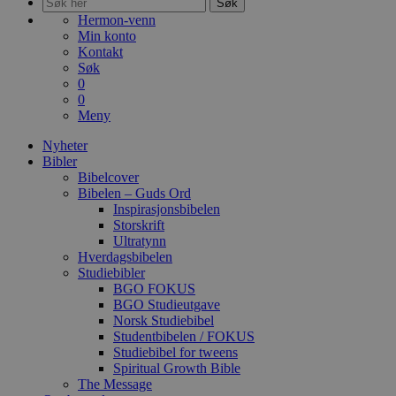
Søk
Hermon-venn
Min konto
Kontakt
Søk
0
0
Meny
Nyheter
Bibler
Bibelcover
Bibelen – Guds Ord
Inspirasjonsbibelen
Storskrift
Ultratynn
Hverdagsbibelen
Studiebibler
BGO FOKUS
BGO Studieutgave
Norsk Studiebibel
Studentbibelen / FOKUS
Studiebibel for tweens
Spiritual Growth Bible
The Message