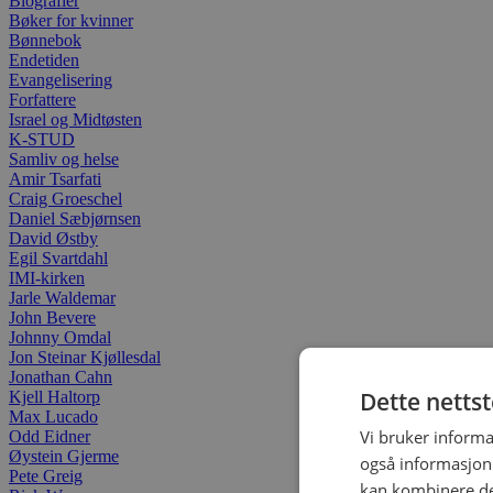
Biografier
Bøker for kvinner
Bønnebok
Endetiden
Evangelisering
Forfattere
Israel og Midtøsten
K-STUD
Samliv og helse
Amir Tsarfati
Craig Groeschel
Daniel Sæbjørnsen
David Østby
Egil Svartdahl
IMI-kirken
Jarle Waldemar
John Bevere
Johnny Omdal
Jon Steinar Kjøllesdal
Jonathan Cahn
Dette netts
Kjell Haltorp
Max Lucado
Vi bruker informa
Odd Eidner
Øystein Gjerme
også informasjon
Pete Greig
kan kombinere de