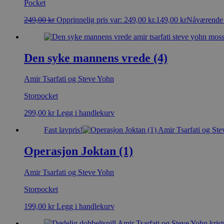
Pocket
249,00
kr
Opprinnelig pris var: 249,00 kr.
149,00
kr
Nåværende p
Den syke mannens vrede (4)
Amir Tsarfati og Steve Yohn
Storpocket
299,00
kr
Legg i handlekurv
Fast lavpris!
Operasjon Joktan (1)
Amir Tsarfati og Steve Yohn
Storpocket
199,00
kr
Legg i handlekurv