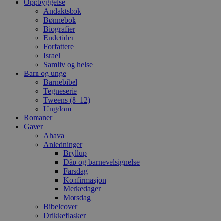
Oppbyggelse
Andaktsbok
Bønnebok
Biografier
Endetiden
Forfattere
Israel
Samliv og helse
Barn og unge
Barnebibel
Tegneserie
Tweens (8–12)
Ungdom
Romaner
Gaver
Ahava
Anledninger
Bryllup
Dåp og barnevelsignelse
Farsdag
Konfirmasjon
Merkedager
Morsdag
Bibelcover
Drikkeflasker