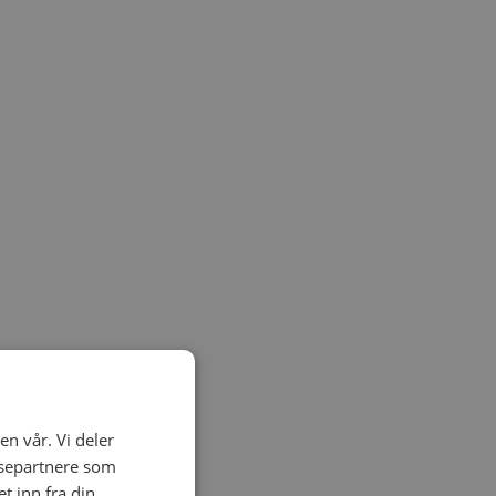
en vår. Vi deler
ysepartnere som
 inn fra din