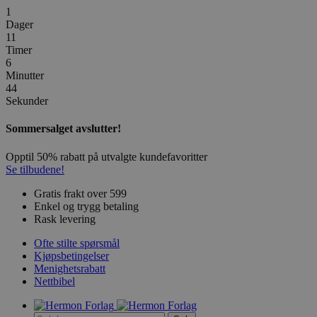
1
Dager
11
Timer
6
Minutter
44
Sekunder
Sommersalget avslutter!
Opptil 50% rabatt på utvalgte kundefavoritter
Se tilbudene!
Gratis frakt over 599
Enkel og trygg betaling
Rask levering
Ofte stilte spørsmål
Kjøpsbetingelser
Menighetsrabatt
Nettbibel