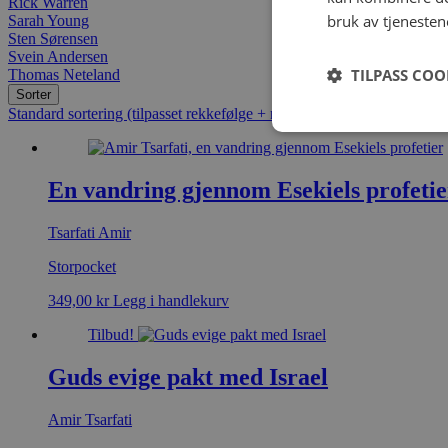
Rick Warren
bruk av tjenesten
Sarah Young
Sten Sørensen
Svein Andersen
TILPASS COO
Thomas Neteland
Sorter
Standard sortering (tilpasset rekkefølge + navn)
Popularitet (salg)
Gje
En vandring gjennom Esekiels profetie
Tsarfati Amir
Storpocket
349,00
kr
Legg i handlekurv
Tilbud!
Guds evige pakt med Israel
Amir Tsarfati