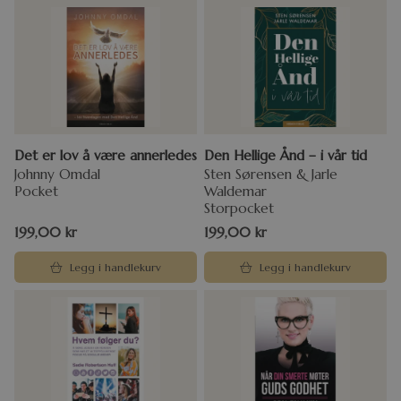
Det er lov å være annerledes
Den Hellige Ånd – i vår tid
Johnny Omdal
Sten Sørensen & Jarle
Pocket
Waldemar
Storpocket
199,00
kr
199,00
kr
Legg i handlekurv
Legg i handlekurv