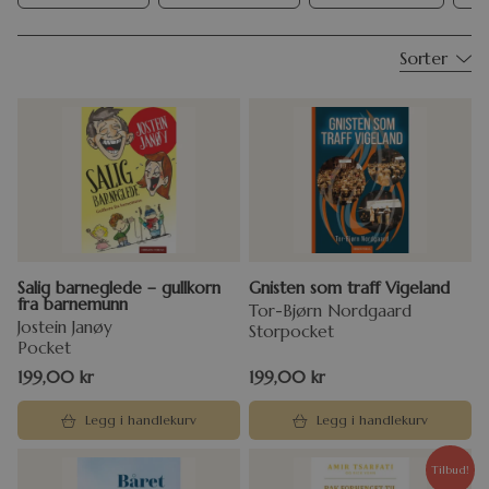
Sorter
Salig barneglede – gullkorn
Gnisten som traff Vigeland
fra barnemunn
Tor-Bjørn Nordgaard
Jostein Janøy
Storpocket
Pocket
199,00
kr
199,00
kr
Legg i handlekurv
Legg i handlekurv
Tilbud!