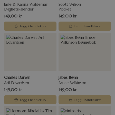
Jarle & Karina Waldemar
Scott Wilson
Evighetskalender
Pocket
149,00
kr
149,00
kr
Legg i handlekurv
Legg i handlekurv
Charles Darwin
Jabes Bønn
Aril Edvardsen
Bruce Wilkinson
149,00
kr
149,00
kr
Legg i handlekurv
Legg i handlekurv