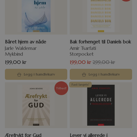
Båret hjem av nåde
Bak forhenget til Daniels bok
Jarle Waldemar
Amir Tsarfati
Mykbind
Storpocket
199,00
kr
199,00
kr
299,00
kr
Legg i handlekurv
Legg i handlekurv
Fast lavpris!
Tilbud!
Ærefrykt for Gud
Lever vi allerede i