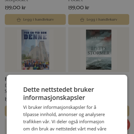
199,00
kr
199,00
kr
Legg i handlekurv
Legg i handlekurv
For en tid som denne
Livets stormer
David Østby
Åge M. Åleskjær
Dette nettstedet bruker
Storpocket
informasjonskapsler
199,00
kr
199,00
kr
Vi bruker informasjonskapsler for å
Legg i handlekurv
Legg i handlekurv
tilpasse innhold, annonser og analysere
trafikken vår. Vi deler også informasjon
Tilbud!
om din bruk av nettstedet vårt med våre