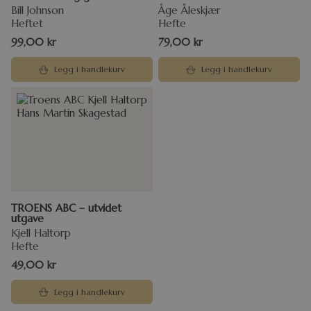
Bill Johnson
Åge Åleskjær
Heftet
Hefte
99,00
kr
79,00
kr
Legg i handlekurv
Legg i handlekurv
TROENS ABC – utvidet
utgave
Kjell Haltorp
Hefte
49,00
kr
Legg i handlekurv