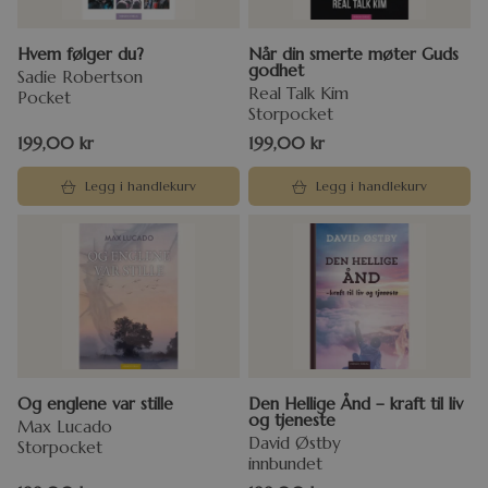
Hvem følger du?
Når din smerte møter Guds
godhet
Sadie Robertson
Real Talk Kim
Pocket
Storpocket
199,00
kr
199,00
kr
Legg i handlekurv
Legg i handlekurv
Og englene var stille
Den Hellige Ånd – kraft til liv
og tjeneste
Max Lucado
David Østby
Storpocket
innbundet