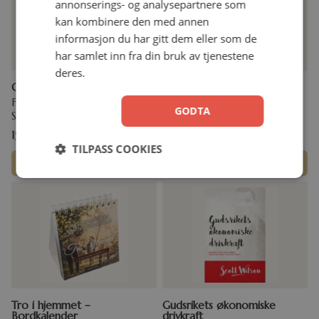
annonserings- og analysepartnere som
kan kombinere den med annen
informasjon du har gitt dem eller som de
har samlet inn fra din bruk av tjenestene
deres.
Over og ut med helvete
Guds evige pakt med Israel
Francis Chan & Preston
Amir Tsarfati
GODTA
Sprinkle
Pocket
199,00
kr
149,00
kr
249,00
kr
TILPASS COOKIES
Legg i handlekurv
Legg i handlekurv
Tro i hjemmet –
Gudsrikets økonomiske
Bordkalender
drivkraft