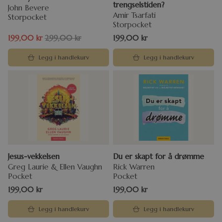
trengselstiden?
John Bevere
Amir Tsarfati
Storpocket
Storpocket
199,00
kr
299,00
kr
199,00
kr
Legg i handlekurv
Legg i handlekurv
Jesus-vekkelsen
Du er skapt for å drømme
Greg Laurie & Ellen Vaughn
Rick Warren
Pocket
Pocket
199,00
kr
199,00
kr
Legg i handlekurv
Legg i handlekurv