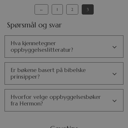
←
1
2
3
Spørsmål og svar
Hva kjennetegner
oppbyggelseslitteratur?
Er bøkene basert på bibelske
prinsipper?
Hvorfor velge oppbyggelsesbøker
fra Hermon?