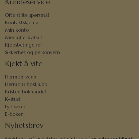
Kundeservice
Ofte stilte spørsmål
Kontaktskjema
Min konto
Menighetsrabatt
Kjøpsbetingelser
Sikkerhet og personvern
Kjekt å vite
Hermon-venn
Hermons bokklubb
Kristen bokhandel
K-stud
Lydbøker
E-bøker
Nyhetsbrev
Meld deg på nyhetsbrevet vårt, og få nyheter og tilbud