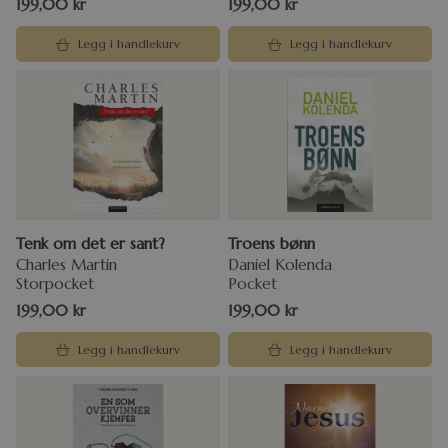
199,00
kr
199,00
kr
Legg i handlekurv
Legg i handlekurv
Tenk om det er sant?
Troens bønn
Charles Martin
Daniel Kolenda
Storpocket
Pocket
199,00
kr
199,00
kr
Legg i handlekurv
Legg i handlekurv