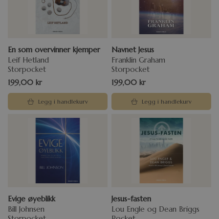
En som overvinner kjemper
Navnet Jesus
Leif Hetland
Franklin Graham
Storpocket
Storpocket
199,00
kr
199,00
kr
Legg i handlekurv
Legg i handlekurv
Evige øyeblikk
Jesus-fasten
Bill Johnsen
Lou Engle og Dean Briggs
Storpocket
Pocket