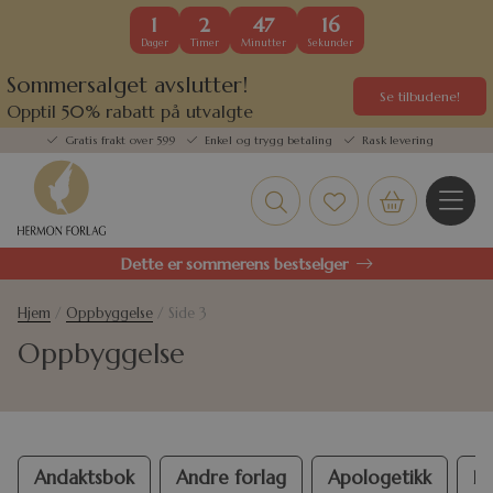
1
2
47
16
Dager
Timer
Minutter
Sekunder
Sommersalget avslutter!
Se tilbudene!
Opptil 50% rabatt på utvalgte
kundefavoritter
Gratis frakt over 599
Enkel og trygg betaling
Rask levering
Dette er sommerens bestselger
Hjem
/
Oppbyggelse
/ Side 3
Oppbyggelse
Andaktsbok
Andre forlag
Apologetikk
Bi