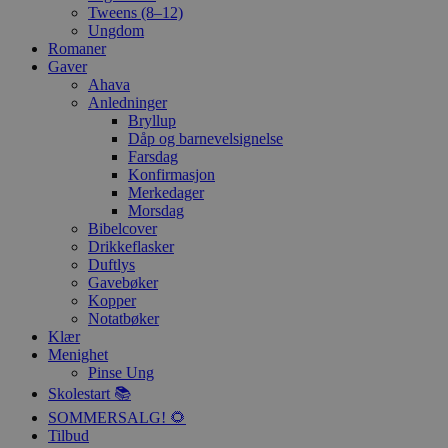
Tweens (8–12)
Ungdom
Romaner
Gaver
Ahava
Anledninger
Bryllup
Dåp og barnevelsignelse
Farsdag
Konfirmasjon
Merkedager
Morsdag
Bibelcover
Drikkeflasker
Duftlys
Gavebøker
Kopper
Notatbøker
Klær
Menighet
Pinse Ung
Skolestart 📚
SOMMERSALG! 🌻
Tilbud