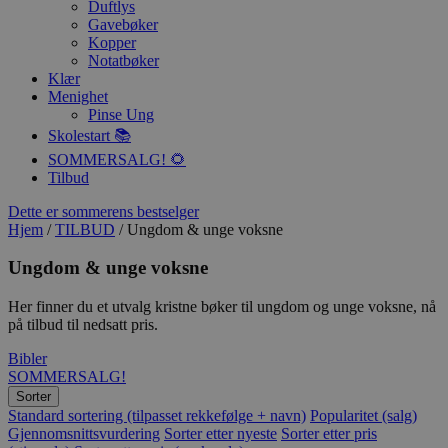
Duftlys
Gavebøker
Kopper
Notatbøker
Klær
Menighet
Pinse Ung
Skolestart 📚
SOMMERSALG! 🌻
Tilbud
Dette er sommerens bestselger
Hjem
/
TILBUD
/ Ungdom & unge voksne
Ungdom & unge voksne
Her finner du et utvalg kristne bøker til ungdom og unge voksne, nå
på tilbud til nedsatt pris.
Bibler
SOMMERSALG!
Sorter
Standard sortering (tilpasset rekkefølge + navn)
Popularitet (salg)
Gjennomsnittsvurdering
Sorter etter nyeste
Sorter etter pris