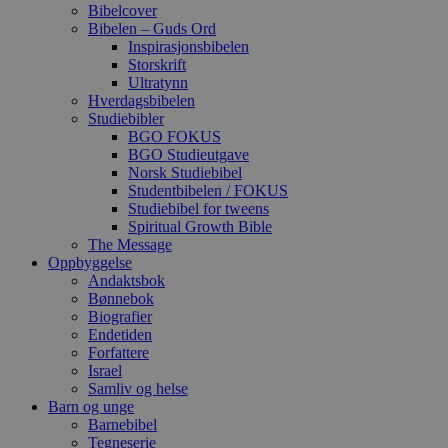
Bibelcover
Bibelen – Guds Ord
Inspirasjonsbibelen
Storskrift
Ultratynn
Hverdagsbibelen
Studiebibler
BGO FOKUS
BGO Studieutgave
Norsk Studiebibel
Studentbibelen / FOKUS
Studiebibel for tweens
Spiritual Growth Bible
The Message
Oppbyggelse
Andaktsbok
Bønnebok
Biografier
Endetiden
Forfattere
Israel
Samliv og helse
Barn og unge
Barnebibel
Tegneserie