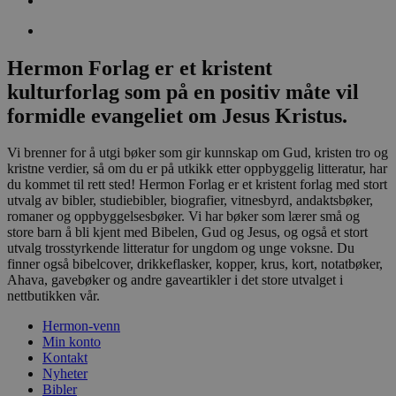
Hermon Forlag er et kristent
kulturforlag som på en positiv måte vil
formidle evangeliet om Jesus Kristus.
Vi brenner for å utgi bøker som gir kunnskap om Gud, kristen tro og
kristne verdier, så om du er på utkikk etter oppbyggelig litteratur, har
du kommet til rett sted! Hermon Forlag er et kristent forlag med stort
utvalg av bibler, studiebibler, biografier, vitnesbyrd, andaktsbøker,
romaner og oppbyggelsesbøker. Vi har bøker som lærer små og
store barn å bli kjent med Bibelen, Gud og Jesus, og også et stort
utvalg trosstyrkende litteratur for ungdom og unge voksne. Du
finner også bibelcover, drikkeflasker, kopper, krus, kort, notatbøker,
Ahava, gavebøker og andre gaveartikler i det store utvalget i
nettbutikken vår.
Hermon-venn
Min konto
Kontakt
Nyheter
Bibler