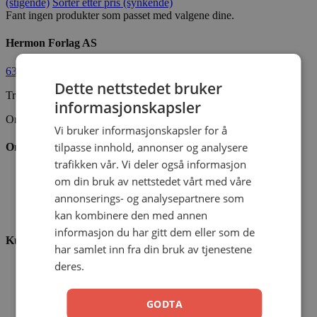
(stigende)
Sorter etter pris (synkende)
Fant ingen produkter som passet med valgene dine.
Hermon Forlag AS
63 80 30 99
ordre@hermon.no
Dette nettstedet bruker
Trondheimsveien 50 C, 2007 Kjeller
informasjonskapsler
Org.nr. 889 204 982
Vi bruker informasjonskapsler for å
tilpasse innhold, annonser og analysere
Om oss
trafikken vår. Vi deler også informasjon
Vår visjon
om din bruk av nettstedet vårt med våre
Vår historie
annonserings- og analysepartnere som
Vårt ansvar
Nettbibel
kan kombinere den med annen
informasjon du har gitt dem eller som de
Kundeservice
har samlet inn fra din bruk av tjenestene
deres.
Ofte stilte spørsmål
Kontaktskjema
Min konto
GODTA
Menighetsrabatt