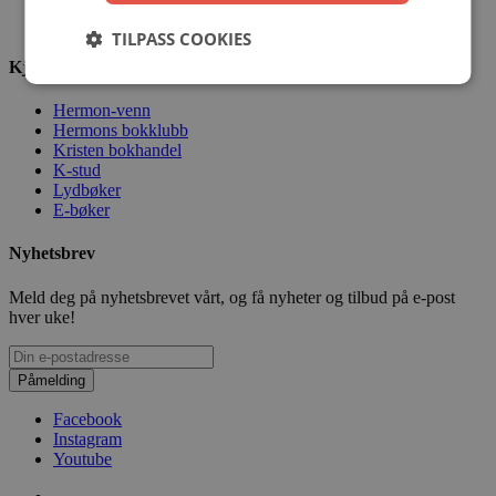
Kjøpsbetingelser
Sikkerhet og personvern
TILPASS COOKIES
Kjekt å vite
Hermon-venn
Hermons bokklubb
Kristen bokhandel
K-stud
Lydbøker
E-bøker
Nyhetsbrev
Meld deg på nyhetsbrevet vårt, og få nyheter og tilbud på e-post
hver uke!
Påmelding
Facebook
Instagram
Youtube