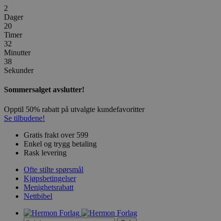
2
Dager
20
Timer
32
Minutter
38
Sekunder
Sommersalget avslutter!
Opptil 50% rabatt på utvalgte kundefavoritter
Se tilbudene!
Gratis frakt over 599
Enkel og trygg betaling
Rask levering
Ofte stilte spørsmål
Kjøpsbetingelser
Menighetsrabatt
Nettbibel