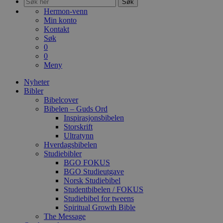
Søk
Hermon-venn
Min konto
Kontakt
Søk
0
0
Meny
Nyheter
Bibler
Bibelcover
Bibelen – Guds Ord
Inspirasjonsbibelen
Storskrift
Ultratynn
Hverdagsbibelen
Studiebibler
BGO FOKUS
BGO Studieutgave
Norsk Studiebibel
Studentbibelen / FOKUS
Studiebibel for tweens
Spiritual Growth Bible
The Message