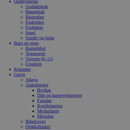
Oppbyggelse
Andaktsbok
Bønnebok
Biografier
Endetiden
Forfattere
Israel
Samliv og helse
Barn og unge
Barnebibel
Tegneserie
Tweens (8–12)
Ungdom
Romaner
Gaver
Ahava
Anledninger
Bryllup
Dåp og barnevelsignelse
Farsdag
Konfirmasjon
Merkedager
Morsdag
Bibelcover
Drikkeflasker