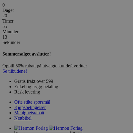
0
Dager
20
Timer
55
Minutter
13
Sekunder
Sommersalget avslutter!
Opptil 50% rabatt på utvalgte kundefavoritter
Se tilbudene!
Gratis frakt over 599
Enkel og trygg betaling
Rask levering
Ofte stilte spørsmål
Kjøpsbetingelser
Menighetsrabatt
Nettbibel