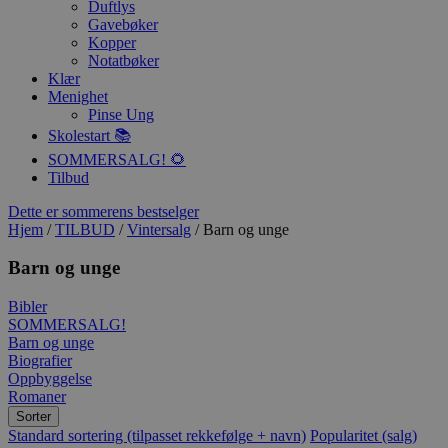
Duftlys
Gavebøker
Kopper
Notatbøker
Klær
Menighet
Pinse Ung
Skolestart 📚
SOMMERSALG! 🌻
Tilbud
Dette er sommerens bestselger
Hjem
/
TILBUD
/
Vintersalg
/ Barn og unge
Barn og unge
Bibler
SOMMERSALG!
Barn og unge
Biografier
Oppbyggelse
Romaner
Sorter
Standard sortering (tilpasset rekkefølge + navn)
Popularitet (salg)