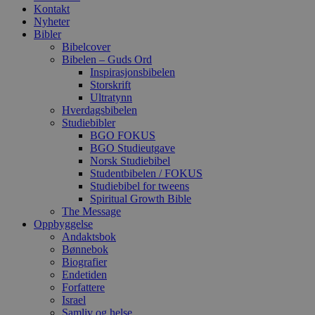
Kontakt
Nyheter
Bibler
Bibelcover
Bibelen – Guds Ord
Inspirasjonsbibelen
Storskrift
Ultratynn
Hverdagsbibelen
Studiebibler
BGO FOKUS
BGO Studieutgave
Norsk Studiebibel
Studentbibelen / FOKUS
Studiebibel for tweens
Spiritual Growth Bible
The Message
Oppbyggelse
Andaktsbok
Bønnebok
Biografier
Endetiden
Forfattere
Israel
Samliv og helse