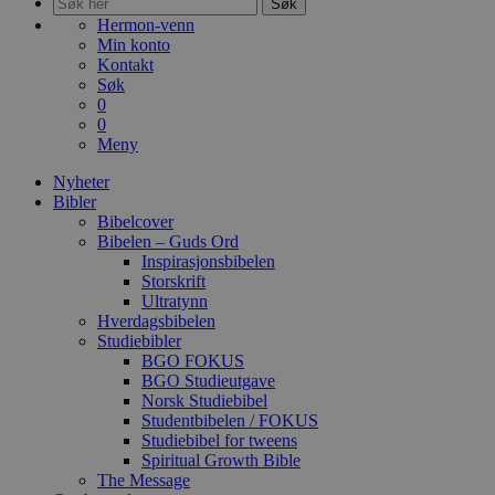
Søk
Hermon-venn
Min konto
Kontakt
Søk
0
0
Meny
Nyheter
Bibler
Bibelcover
Bibelen – Guds Ord
Inspirasjonsbibelen
Storskrift
Ultratynn
Hverdagsbibelen
Studiebibler
BGO FOKUS
BGO Studieutgave
Norsk Studiebibel
Studentbibelen / FOKUS
Studiebibel for tweens
Spiritual Growth Bible
The Message