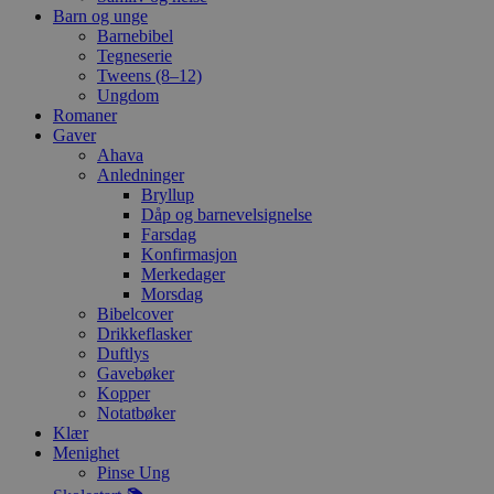
Barn og unge
Barnebibel
Tegneserie
Tweens (8–12)
Ungdom
Romaner
Gaver
Ahava
Anledninger
Bryllup
Dåp og barnevelsignelse
Farsdag
Konfirmasjon
Merkedager
Morsdag
Bibelcover
Drikkeflasker
Duftlys
Gavebøker
Kopper
Notatbøker
Klær
Menighet
Pinse Ung