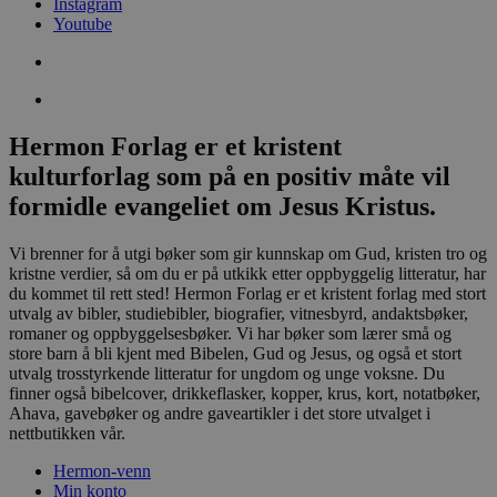
Instagram
Youtube
Hermon Forlag er et kristent
kulturforlag som på en positiv måte vil
formidle evangeliet om Jesus Kristus.
Vi brenner for å utgi bøker som gir kunnskap om Gud, kristen tro og
kristne verdier, så om du er på utkikk etter oppbyggelig litteratur, har
du kommet til rett sted! Hermon Forlag er et kristent forlag med stort
utvalg av bibler, studiebibler, biografier, vitnesbyrd, andaktsbøker,
romaner og oppbyggelsesbøker. Vi har bøker som lærer små og
store barn å bli kjent med Bibelen, Gud og Jesus, og også et stort
utvalg trosstyrkende litteratur for ungdom og unge voksne. Du
finner også bibelcover, drikkeflasker, kopper, krus, kort, notatbøker,
Ahava, gavebøker og andre gaveartikler i det store utvalget i
nettbutikken vår.
Hermon-venn
Min konto