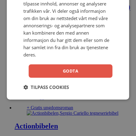
tilpasse innhold, annonser og analysere
Engelen Kanskje og vennene hans (1)
trafikken vår. Vi deler også informasjon
om din bruk av nettstedet vårt med våre
Anne Inghild Johnsen Maldal
annonserings- og analysepartnere som
innbundet
kan kombinere den med annen
informasjon du har gitt dem eller som de
199,00
kr
Legg i handlekurv
har samlet inn fra din bruk av tjenestene
deres.
Prinsesser i Bibelen
GODTA
Jarle Waldemar
TILPASS COOKIES
Innbundet
249,00
kr
Legg i handlekurv
+ Gratis ungdomsroman
Actionbibelen