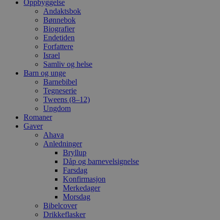
Oppbyggelse
Andaktsbok
Bønnebok
Biografier
Endetiden
Forfattere
Israel
Samliv og helse
Barn og unge
Barnebibel
Tegneserie
Tweens (8–12)
Ungdom
Romaner
Gaver
Ahava
Anledninger
Bryllup
Dåp og barnevelsignelse
Farsdag
Konfirmasjon
Merkedager
Morsdag
Bibelcover
Drikkeflasker