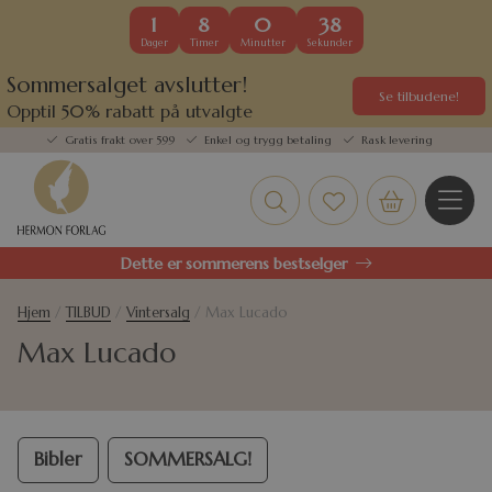
1
8
0
38
Dager
Timer
Minutter
Sekunder
Sommersalget avslutter!
Se tilbudene!
Opptil 50% rabatt på utvalgte
kundefavoritter
Gratis frakt over 599
Enkel og trygg betaling
Rask levering
Dette er sommerens bestselger
Hjem
/
TILBUD
/
Vintersalg
/ Max Lucado
Max Lucado
Bibler
SOMMERSALG!