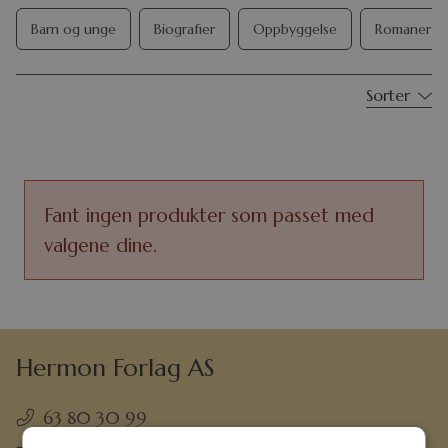
Barn og unge
Biografier
Oppbyggelse
Romaner
Sorter
Fant ingen produkter som passet med
valgene dine.
Hermon Forlag AS
63 80 30 99