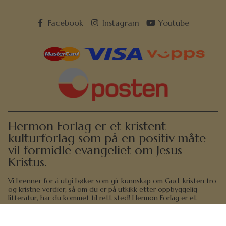
Facebook
Instagram
Youtube
Hermon Forlag er et kristent
kulturforlag som på en positiv måte
vil formidle evangeliet om Jesus
Kristus.
Vi brenner for å utgi bøker som gir kunnskap om Gud, kristen tro
og kristne verdier, så om du er på utkikk etter oppbyggelig
litteratur, har du kommet til rett sted! Hermon Forlag er et
kristent forlag med stort utvalg av bibler, studiebibler, biografier,
vitnesbyrd, andaktsbøker, romaner og oppbyggelsesbøker. Vi har
bøker som lærer små og store barn å bli kjent med Bibelen, Gud