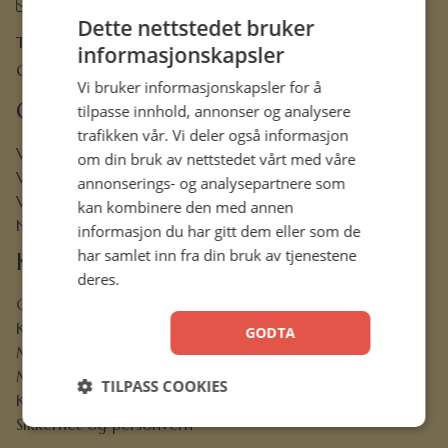
ordre@hermon.no
Dette nettstedet bruker
Trondheimsveien 50 C, 2007 Kjeller
informasjonskapsler
Org.nr. 889 204 982
Vi bruker informasjonskapsler for å
Om oss
tilpasse innhold, annonser og analysere
trafikken vår. Vi deler også informasjon
Vår visjon
om din bruk av nettstedet vårt med våre
Vår historie
annonserings- og analysepartnere som
Vårt ansvar
kan kombinere den med annen
Nettbibel
informasjon du har gitt dem eller som de
har samlet inn fra din bruk av tjenestene
Kundeservice
deres.
Ofte stilte spørsmål
Kontaktskjema
GODTA
Min konto
Menighetsrabatt
TILPASS COOKIES
Kjøpsbetingelser
Sikkerhet og personvern