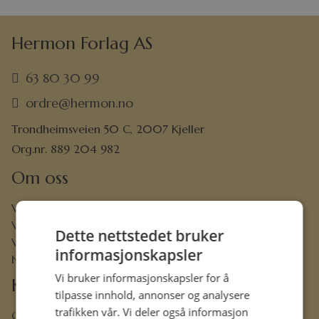
Hermon Forlag AS
63 80 30 99
ordre@hermon.no
Trondheimsveien 50 C, 2007 Kjeller
Org.nr. 889 204 982
Om oss
Vår visjon
Vår historie
Dette nettstedet bruker
Vårt ansvar
informasjonskapsler
Nettbibel
Vi bruker informasjonskapsler for å
Kundeservice
tilpasse innhold, annonser og analysere
trafikken vår. Vi deler også informasjon
Ofte stilte spørsmål