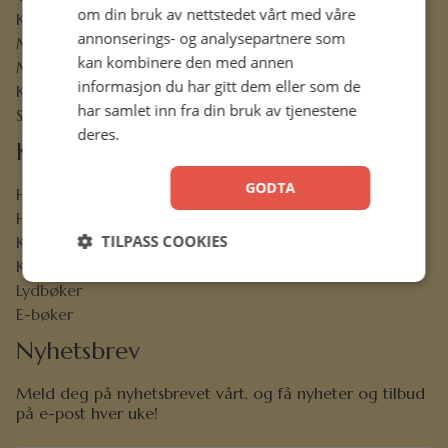
om din bruk av nettstedet vårt med våre
Kontaktskjema
annonserings- og analysepartnere som
Min konto
kan kombinere den med annen
Menighetsrabatt
informasjon du har gitt dem eller som de
Kjøpsbetingelser
har samlet inn fra din bruk av tjenestene
Sikkerhet og personvern
deres.
Kjekt å vite
GODTA
Hermon-venn
Hermons bokklubb
TILPASS COOKIES
Kristen bokhandel
K-stud
Lydbøker
E-bøker
Nyhetsbrev
Meld deg på nyhetsbrevet vårt, og få nyheter og tilbud
på e-post hver uke!