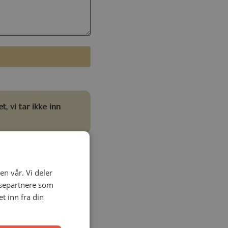
, vi tar ikke inn
benytte deg av
en vår. Vi deler
ysepartnere som
del kan du sende
 inn fra din