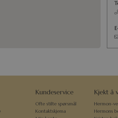
T
E
Kundeservice
Kjekt å v
Ofte stilte spørsmål
Hermon-ve
e
Kontaktskjema
Hermons b