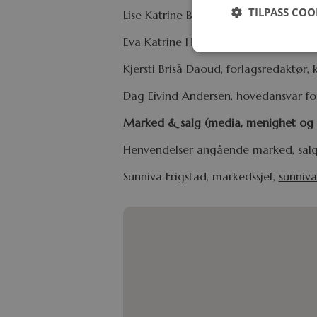
TILPASS COO
Lise Katrine Baller, redaksjonssjef,
lis
Eva Katrine Hjelmen, forlagsredaktør
Kjersti Briså Daoud, forlagsredaktør,
Dag Eivind Andersen, hovedansvar fo
Marked & salg (media, menighet og
Henvendelser angående marked, salg og
Sunniva Frigstad, markedssjef,
sunniv