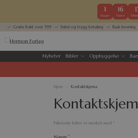
1
16
1
Dager
Timer
Minu
Gratis frakt over 599
Enkel og trygg betaling
Rask levering
Nyheter
Bibler
Oppbyggelse
Bar
Hjem
»
Kontaktskjema
Kontaktskje
Påkrevde felter er merket med
*
Navn
*