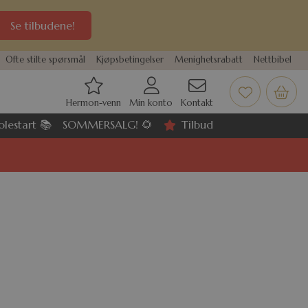
Se tilbudene!
Ofte stilte spørsmål
Kjøpsbetingelser
Menighetsrabatt
Nettbibel
Hermon-venn
Min konto
Kontakt
olestart 📚
SOMMERSALG! 🌻
Tilbud