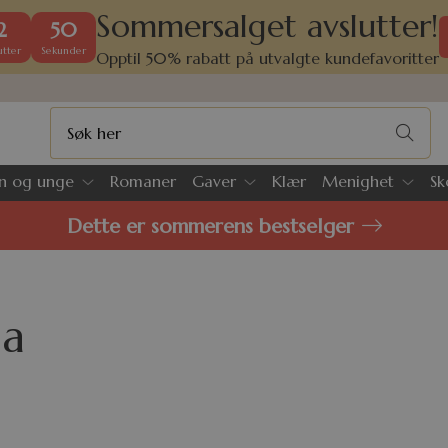
Sommersalget avslutter!
2
49
tter
Sekunder
Opptil 50% rabatt på utvalgte kundefavoritter
n og unge
Romaner
Gaver
Klær
Menighet
Sk
Dette er sommerens bestselger
ma