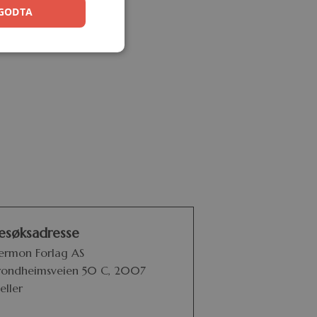
GODTA
esøksadresse
ermon Forlag AS
rondheimsveien 50 C, 2007
eller