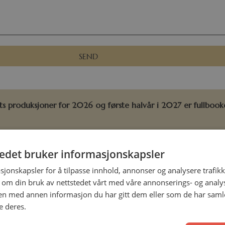
 produksjoner for 2026 og første halvår i 2027 er fullbooket
tedet bruker informasjonskapsler
ed dine bestillinger? Er du på jakt etter en bok? Da kan du 
er send en e-post til
ordre@hermon.no
.
sjonskapsler for å tilpasse innhold, annonser og analysere trafikk
 om din bruk av nettstedet vårt med våre annonserings- og anal
 redaksjonen eller markedsavdelingen for menighet og bokhan
n med annen informasjon du har gitt dem eller som de har samlet
er.
e deres.