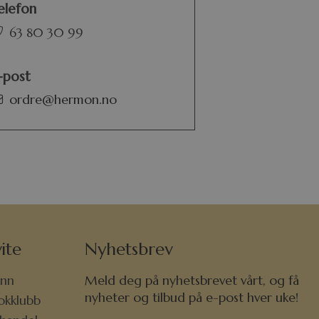
elefon
63 80 30 99
-post
ordre@hermon.no
ite
Nyhetsbrev
nn
Meld deg på nyhetsbrevet vårt, og få
nyheter og tilbud på e-post hver uke!
okklubb