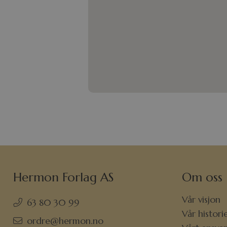
Hermon Forlag AS
Om oss
Vår visjon
63 80 30 99
Vår histori
ordre@hermon.no