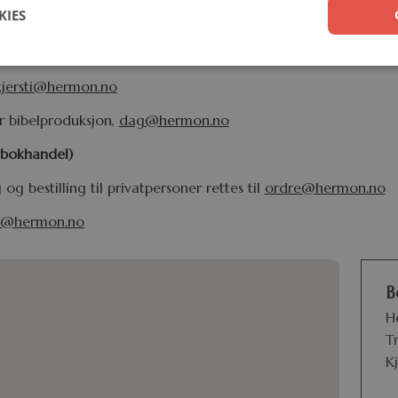
KIES
e@hermon.no
,
eva@hermon.no
kjersti@hermon.no
r bibelproduksjon,
dag@hermon.no
 bokhandel)
 bestilling til privatpersoner rettes til
ordre@hermon.no
a@hermon.no
B
H
T
Kj