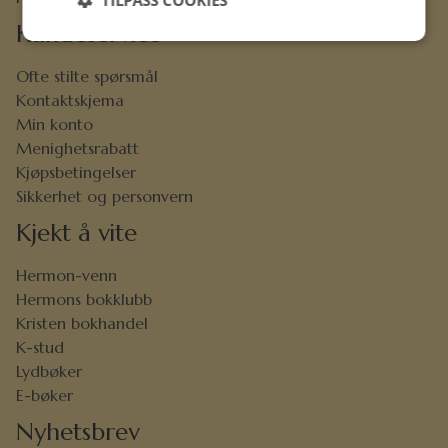
Kundeservice
Ofte stilte spørsmål
Kontaktskjema
Min konto
Menighetsrabatt
Kjøpsbetingelser
Sikkerhet og personvern
Kjekt å vite
Hermon-venn
Hermons bokklubb
Kristen bokhandel
K-stud
Lydbøker
E-bøker
Nyhetsbrev