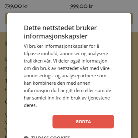
799,00
kr
999,00
kr
Legg i handlekurv
Legg i handlekurv
Dette nettstedet bruker
informasjonskapsler
Hermon Forlag AS
Vi bruker informasjonskapsler for å
tilpasse innhold, annonser og analysere
63 80 30 99
trafikken vår. Vi deler også informasjon
om din bruk av nettstedet vårt med våre
ordre@hermon.no
annonserings- og analysepartnere som
Trondheimsveien 50 C, 2007 Kjeller
kan kombinere den med annen
Org.nr. 889 204 982
informasjon du har gitt dem eller som de
har samlet inn fra din bruk av tjenestene
Om oss
deres.
Vår visjon
GODTA
Vår historie
Vårt ansvar
Nettbibel
TILPASS COOKIES