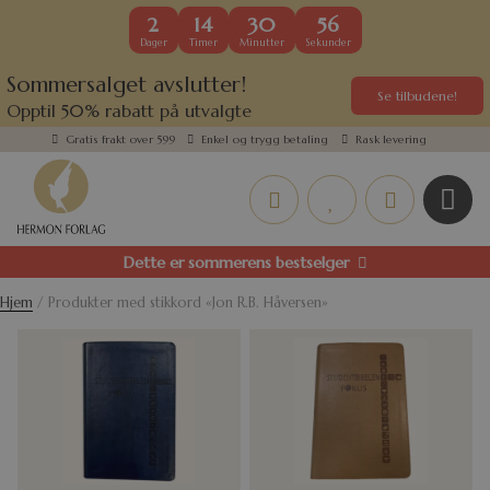
2
14
30
56
Dager
Timer
Minutter
Sekunder
Sommersalget avslutter!
Se tilbudene!
Opptil 50% rabatt på utvalgte
kundefavoritter
Gratis frakt over 599
Enkel og trygg betaling
Rask levering
Dette er sommerens bestselger
Hjem
/ Produkter med stikkord «Jon R.B. Håversen»