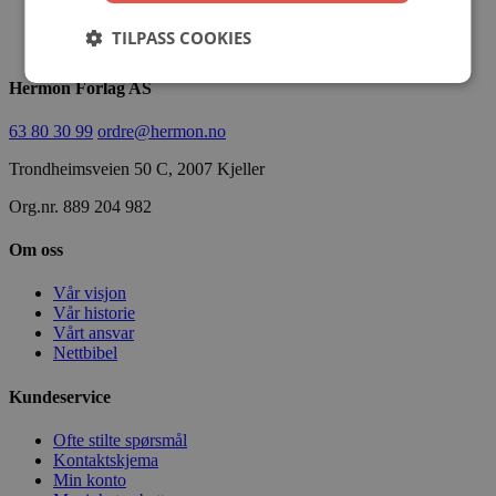
999,00
kr
Opprinnelig pris var:
999,00 kr.
799,00
kr
Nåværende pris er: 799,00 kr.
Velg
TILPASS COOKIES
alternativ
Hermon Forlag AS
63 80 30 99
ordre@hermon.no
Trondheimsveien 50 C, 2007 Kjeller
Org.nr. 889 204 982
Om oss
Vår visjon
Vår historie
Vårt ansvar
Nettbibel
Kundeservice
Ofte stilte spørsmål
Kontaktskjema
Min konto