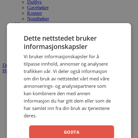
Duftlys
Gavebøker
Kopper
Notatbøker
Klær
Menighet
Pinse Ung
Dette nettstedet bruker
Skolestart 📚
informasjonskapsler
SOMMERSALG! 🌻
Tilbud
Vi bruker informasjonskapsler for å
tilpasse innhold, annonser og analysere
Dette er sommerens bestselger
Hjem
/ Produkter med stikkord «Norsk studiebibel»
trafikken vår. Vi deler også informasjon
om din bruk av nettstedet vårt med våre
Tilbud!
annonserings- og analysepartnere som
kan kombinere den med annen
informasjon du har gitt dem eller som de
Norsk studiebibel / Sort m/reg
har samlet inn fra din bruk av tjenestene
deres.
Thoralf Gilbrant
Kunstskinn
GODTA