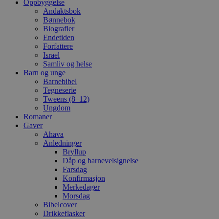
Oppbyggelse
Andaktsbok
Bønnebok
Biografier
Endetiden
Forfattere
Israel
Samliv og helse
Barn og unge
Barnebibel
Tegneserie
Tweens (8–12)
Ungdom
Romaner
Gaver
Ahava
Anledninger
Bryllup
Dåp og barnevelsignelse
Farsdag
Konfirmasjon
Merkedager
Morsdag
Bibelcover
Drikkeflasker