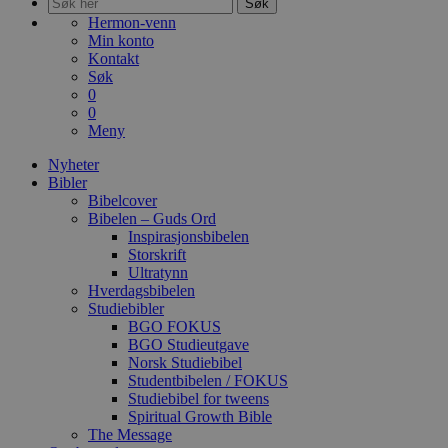
Søk
Hermon-venn
Min konto
Kontakt
Søk
0
0
Meny
Nyheter
Bibler
Bibelcover
Bibelen – Guds Ord
Inspirasjonsbibelen
Storskrift
Ultratynn
Hverdagsbibelen
Studiebibler
BGO FOKUS
BGO Studieutgave
Norsk Studiebibel
Studentbibelen / FOKUS
Studiebibel for tweens
Spiritual Growth Bible
The Message