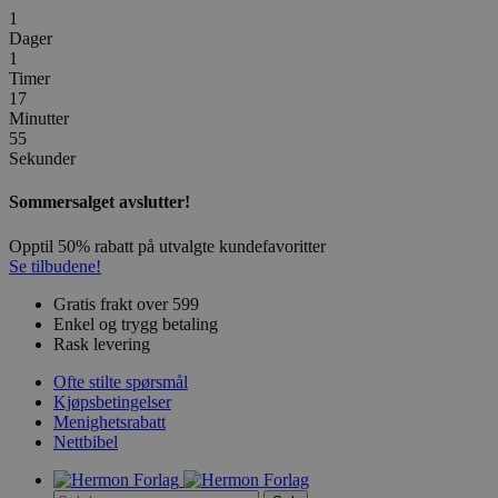
1
Dager
1
Timer
17
Minutter
55
Sekunder
Sommersalget avslutter!
Opptil 50% rabatt på utvalgte kundefavoritter
Se tilbudene!
Gratis frakt over 599
Enkel og trygg betaling
Rask levering
Ofte stilte spørsmål
Kjøpsbetingelser
Menighetsrabatt
Nettbibel