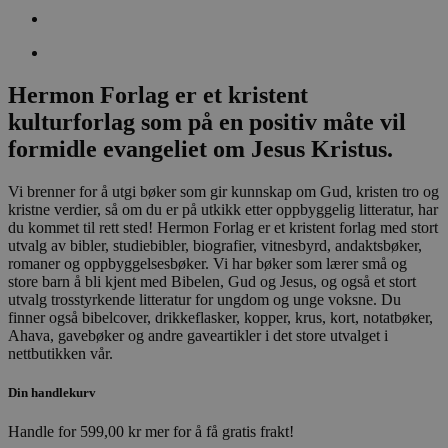
Hermon Forlag er et kristent
kulturforlag som på en positiv måte vil
formidle evangeliet om Jesus Kristus.
Vi brenner for å utgi bøker som gir kunnskap om Gud, kristen tro og
kristne verdier, så om du er på utkikk etter oppbyggelig litteratur, har
du kommet til rett sted! Hermon Forlag er et kristent forlag med stort
utvalg av bibler, studiebibler, biografier, vitnesbyrd, andaktsbøker,
romaner og oppbyggelsesbøker. Vi har bøker som lærer små og
store barn å bli kjent med Bibelen, Gud og Jesus, og også et stort
utvalg trosstyrkende litteratur for ungdom og unge voksne. Du
finner også bibelcover, drikkeflasker, kopper, krus, kort, notatbøker,
Ahava, gavebøker og andre gaveartikler i det store utvalget i
nettbutikken vår.
Din handlekurv
Handle for
599,00
kr
mer for å få gratis frakt!