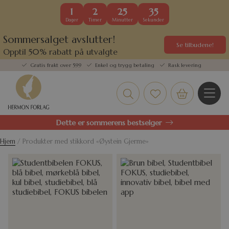
1
2
25
35
Dager
Timer
Minutter
Sekunder
Sommersalget avslutter!
Se tilbudene!
Opptil 50% rabatt på utvalgte
kundefavoritter
Gratis frakt over 599
Enkel og trygg betaling
Rask levering
Dette er sommerens bestselger
Hjem
/ Produkter med stikkord «Øystein Gjerme»