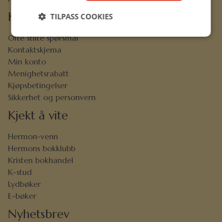
Kundeservice
TILPASS COOKIES
Ofte stilte spørsmål
Kontaktskjema
Min konto
Menighetsrabatt
Kjøpsbetingelser
Sikkerhet og personvern
Kjekt å vite
Hermon-venn
Hermons bokklubb
Kristen bokhandel
K-stud
Lydbøker
E-bøker
Nyhetsbrev