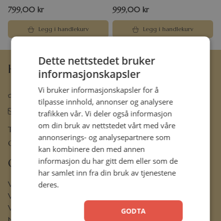
799,00
kr
999,00
kr
Legg i handlekurv
Legg i handlekurv
Dette nettstedet bruker
Hermon Forlag AS
informasjonskapsler
Vi bruker informasjonskapsler for å
63 80 30 99
tilpasse innhold, annonser og analysere
ordre@hermon.no
trafikken vår. Vi deler også informasjon
om din bruk av nettstedet vårt med våre
Trondheimsveien 50 C, 2007 Kjeller
annonserings- og analysepartnere som
Org.nr. 889 204 982
kan kombinere den med annen
informasjon du har gitt dem eller som de
Om oss
har samlet inn fra din bruk av tjenestene
Vår visjon
deres.
Vår historie
Vårt ansvar
GODTA
Nettbibel