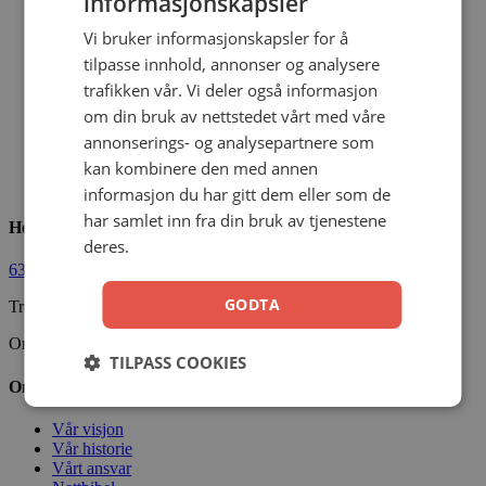
informasjonskapsler
Vi bruker informasjonskapsler for å
Studentbibelen / FOKUS rosa m/reg
tilpasse innhold, annonser og analysere
trafikken vår. Vi deler også informasjon
Yri, Jacobsen, Sørensen, Grindheim, Diesen
om din bruk av nettstedet vårt med våre
annonserings- og analysepartnere som
Kunstskinn
kan kombinere den med annen
999,00
kr
Legg i handlekurv
informasjon du har gitt dem eller som de
har samlet inn fra din bruk av tjenestene
Hermon Forlag AS
deres.
63 80 30 99
ordre@hermon.no
GODTA
Trondheimsveien 50 C, 2007 Kjeller
Org.nr. 889 204 982
TILPASS COOKIES
Om oss
Vår visjon
Vår historie
Vårt ansvar