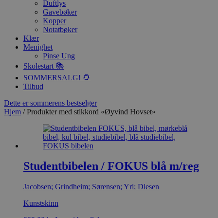
Duftlys
Gavebøker
Kopper
Notatbøker
Klær
Menighet
Pinse Ung
Skolestart 📚
SOMMERSALG! 🌻
Tilbud
Dette er sommerens bestselger
Hjem
/ Produkter med stikkord «Øyvind Hovset»
Studentbibelen / FOKUS blå m/reg
Jacobsen; Grindheim; Sørensen; Yri; Diesen
Kunstskinn