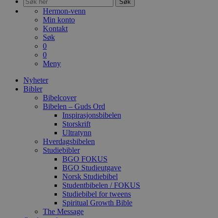
Søk
Hermon-venn
Min konto
Kontakt
Søk
0
0
Meny
Nyheter
Bibler
Bibelcover
Bibelen – Guds Ord
Inspirasjonsbibelen
Storskrift
Ultratynn
Hverdagsbibelen
Studiebibler
BGO FOKUS
BGO Studieutgave
Norsk Studiebibel
Studentbibelen / FOKUS
Studiebibel for tweens
Spiritual Growth Bible
The Message