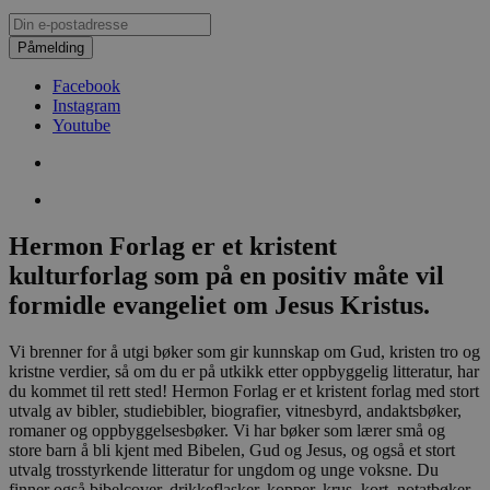
Påmelding
Facebook
Instagram
Youtube
Hermon Forlag er et kristent
kulturforlag som på en positiv måte vil
formidle evangeliet om Jesus Kristus.
Vi brenner for å utgi bøker som gir kunnskap om Gud, kristen tro og
kristne verdier, så om du er på utkikk etter oppbyggelig litteratur, har
du kommet til rett sted! Hermon Forlag er et kristent forlag med stort
utvalg av bibler, studiebibler, biografier, vitnesbyrd, andaktsbøker,
romaner og oppbyggelsesbøker. Vi har bøker som lærer små og
store barn å bli kjent med Bibelen, Gud og Jesus, og også et stort
utvalg trosstyrkende litteratur for ungdom og unge voksne. Du
finner også bibelcover, drikkeflasker, kopper, krus, kort, notatbøker,