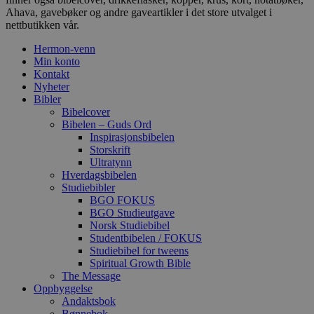
Ahava, gavebøker og andre gaveartikler i det store utvalget i
nettbutikken vår.
Hermon-venn
Min konto
Kontakt
Nyheter
Bibler
Bibelcover
Bibelen – Guds Ord
Inspirasjonsbibelen
Storskrift
Ultratynn
Hverdagsbibelen
Studiebibler
BGO FOKUS
BGO Studieutgave
Norsk Studiebibel
Studentbibelen / FOKUS
Studiebibel for tweens
Spiritual Growth Bible
The Message
Oppbyggelse
Andaktsbok
Bønnebok