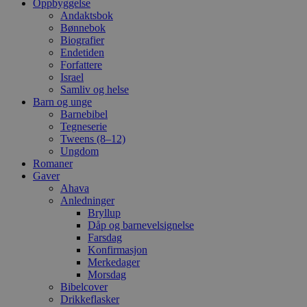
Oppbyggelse
Andaktsbok
Bønnebok
Biografier
Endetiden
Forfattere
Israel
Samliv og helse
Barn og unge
Barnebibel
Tegneserie
Tweens (8–12)
Ungdom
Romaner
Gaver
Ahava
Anledninger
Bryllup
Dåp og barnevelsignelse
Farsdag
Konfirmasjon
Merkedager
Morsdag
Bibelcover
Drikkeflasker