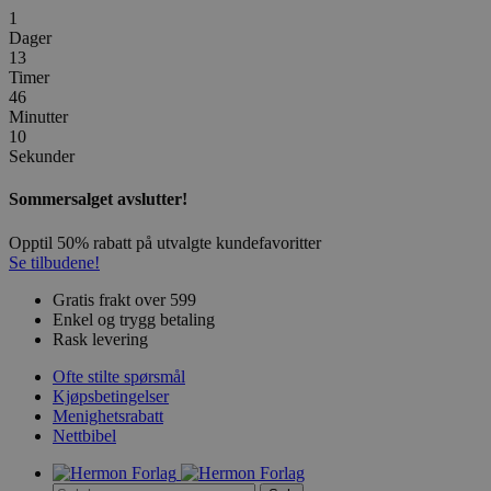
1
Dager
13
Timer
46
Minutter
10
Sekunder
Sommersalget avslutter!
Opptil 50% rabatt på utvalgte kundefavoritter
Se tilbudene!
Gratis frakt over 599
Enkel og trygg betaling
Rask levering
Ofte stilte spørsmål
Kjøpsbetingelser
Menighetsrabatt
Nettbibel