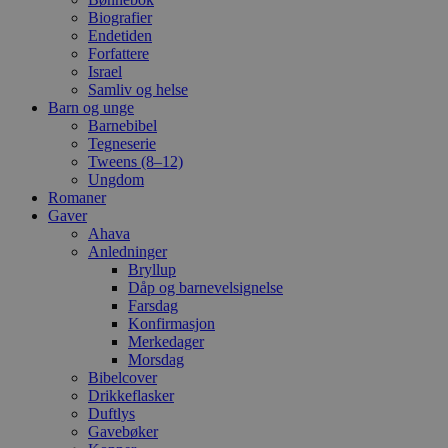
Biografier
Endetiden
Forfattere
Israel
Samliv og helse
Barn og unge
Barnebibel
Tegneserie
Tweens (8–12)
Ungdom
Romaner
Gaver
Ahava
Anledninger
Bryllup
Dåp og barnevelsignelse
Farsdag
Konfirmasjon
Merkedager
Morsdag
Bibelcover
Drikkeflasker
Duftlys
Gavebøker