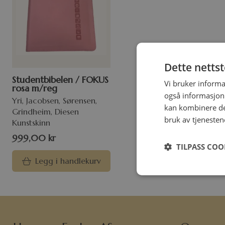
Dette netts
Studentbibelen / FOKUS
Vi bruker informa
rosa m/reg
også informasjon
Yri, Jacobsen, Sørensen,
kan kombinere de
Grindheim, Diesen
bruk av tjenesten
Kunstskinn
999,00
kr
TILPASS COO
Legg i handlekurv