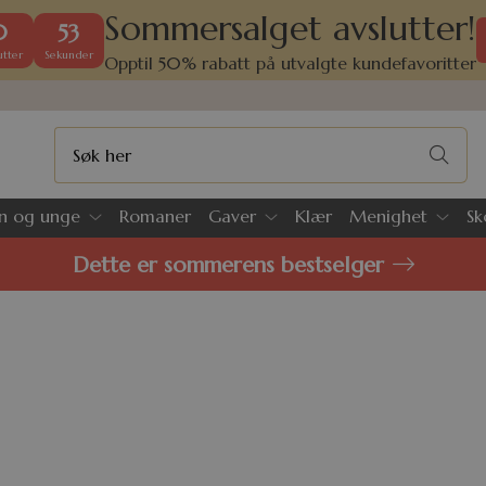
Sommersalget avslutter!
0
53
tter
Sekunder
Opptil 50% rabatt på utvalgte kundefavoritter
n og unge
Romaner
Gaver
Klær
Menighet
Sk
Dette er sommerens bestselger