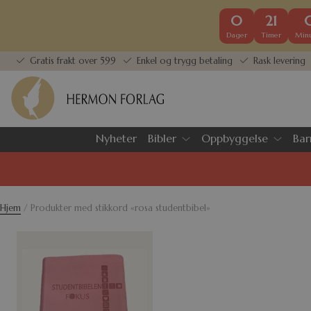
0
21
Dager
Timer
Minu
Gratis frakt over 599
Enkel og trygg betaling
Rask levering
Nyheter
Bibler
Oppbyggelse
Bar
Hjem
/ Produkter med stikkord «rosa studentbibel»