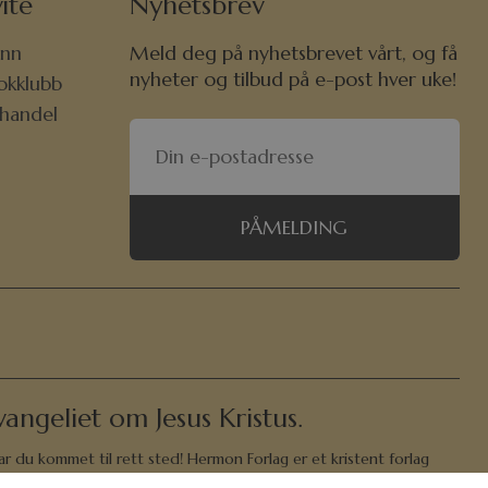
ite
Nyhetsbrev
nn
Meld deg på nyhetsbrevet vårt, og få
nyheter og tilbud på e-post hver uke!
okklubb
khandel
PÅMELDING
angeliet om Jesus Kristus.
ar du kommet til rett sted! Hermon Forlag er et kristent forlag
 og store barn å bli kjent med Bibelen, Gud og Jesus, og også et