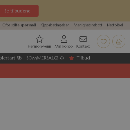
Se tilbudene!
Ofte stilte spørsmål
Kjøpsbetingelser
Menighetsrabatt
Nettbibel
Hermon-venn
Min konto
Kontakt
olestart 📚
SOMMERSALG! 🌻
Tilbud