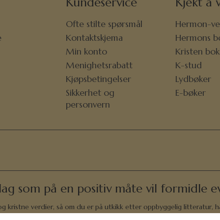
Kundeservice
Kjekt å v
Ofte stilte spørsmål
Hermon-ve
e
Kontaktskjema
Hermons b
r
Min konto
Kristen bo
Menighetsrabatt
K-stud
Kjøpsbetingelser
Lydbøker
Sikkerhet og
E-bøker
personvern
lag som på en positiv måte vil formidle ev
 kristne verdier, så om du er på utkikk etter oppbyggelig litteratur, h
andaktsbøker, romaner og oppbyggelsesbøker. Vi har bøker som lærer små