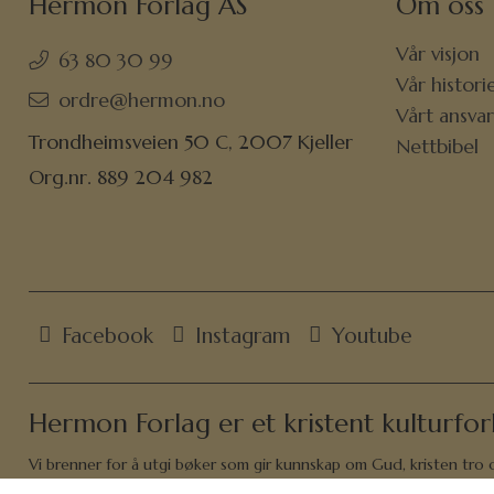
Hermon Forlag AS
Om oss
Vår visjon
63 80 30 99
Vår histori
ordre@hermon.no
Vårt ansva
Trondheimsveien 50 C, 2007 Kjeller
Nettbibel
Org.nr. 889 204 982
Facebook
Instagram
Youtube
Hermon Forlag er et kristent kulturfor
Vi brenner for å utgi bøker som gir kunnskap om Gud, kristen tro og
med stort utvalg av bibler, studiebibler, biografier, vitnesbyrd, 