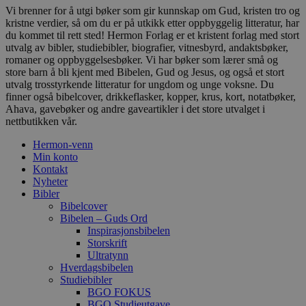
Vi brenner for å utgi bøker som gir kunnskap om Gud, kristen tro og
kristne verdier, så om du er på utkikk etter oppbyggelig litteratur, har
du kommet til rett sted! Hermon Forlag er et kristent forlag med stort
utvalg av bibler, studiebibler, biografier, vitnesbyrd, andaktsbøker,
romaner og oppbyggelsesbøker. Vi har bøker som lærer små og
store barn å bli kjent med Bibelen, Gud og Jesus, og også et stort
utvalg trosstyrkende litteratur for ungdom og unge voksne. Du
finner også bibelcover, drikkeflasker, kopper, krus, kort, notatbøker,
Ahava, gavebøker og andre gaveartikler i det store utvalget i
nettbutikken vår.
Hermon-venn
Min konto
Kontakt
Nyheter
Bibler
Bibelcover
Bibelen – Guds Ord
Inspirasjonsbibelen
Storskrift
Ultratynn
Hverdagsbibelen
Studiebibler
BGO FOKUS
BGO Studieutgave