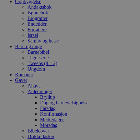
Oppbyggelse
Andaktsbok
Bønnebok
Biografier
Endetiden
Forfattere
Israel
Samliv og helse
Barn og unge
Barnebibel
Tegneserie
Tweens (8–12)
Ungdom
Romaner
Gaver
Ahava
Anledninger
Bryllup
Dåp og barnevelsignelse
Farsdag
Konfirmasjon
Merkedager
Morsdag
Bibelcover
Drikkeflasker