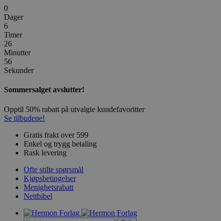
0
Dager
6
Timer
26
Minutter
56
Sekunder
Sommersalget avslutter!
Opptil 50% rabatt på utvalgte kundefavoritter
Se tilbudene!
Gratis frakt over 599
Enkel og trygg betaling
Rask levering
Ofte stilte spørsmål
Kjøpsbetingelser
Menighetsrabatt
Nettbibel