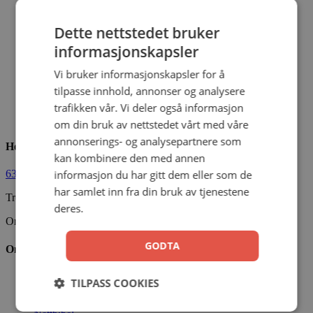
Dette nettstedet bruker
Studentbibelen / FOKUS rosa m/reg
informasjonskapsler
Yri, Jacobsen, Sørensen, Grindheim, Diesen
Vi bruker informasjonskapsler for å
tilpasse innhold, annonser og analysere
Kunstskinn
trafikken vår. Vi deler også informasjon
999,00
kr
Legg i handlekurv
om din bruk av nettstedet vårt med våre
annonserings- og analysepartnere som
Hermon Forlag AS
kan kombinere den med annen
informasjon du har gitt dem eller som de
63 80 30 99
ordre@hermon.no
har samlet inn fra din bruk av tjenestene
Trondheimsveien 50 C, 2007 Kjeller
deres.
Org.nr. 889 204 982
GODTA
Om oss
Vår visjon
TILPASS COOKIES
Vår historie
Vårt ansvar