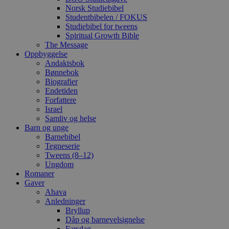
Norsk Studiebibel
Studentbibelen / FOKUS
Studiebibel for tweens
Spiritual Growth Bible
The Message
Oppbyggelse
Andaktsbok
Bønnebok
Biografier
Endetiden
Forfattere
Israel
Samliv og helse
Barn og unge
Barnebibel
Tegneserie
Tweens (8–12)
Ungdom
Romaner
Gaver
Ahava
Anledninger
Bryllup
Dåp og barnevelsignelse
Farsdag