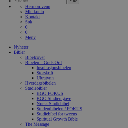
Søk
Hermon-venn
Min konto
Kontakt
Søk
0
0
Meny
Nyheter
Bibler
Bibelcover
Bibelen – Guds Ord
Inspirasjonsbibelen
Storskrift
Ultratynn
Hverdagsbibelen
Studiebibler
BGO FOKUS
BGO Studieutgave
Norsk Studiebibel
Studentbibelen / FOKUS
Studiebibel for tweens
Spiritual Growth Bible
The Message