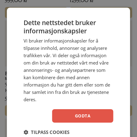
999,00
kr
1299,00
kr
Velg alternativ
Velg alternativ
Dette nettstedet bruker
informasjonskapsler
Vi bruker informasjonskapsler for å
tilpasse innhold, annonser og analysere
trafikken vår. Vi deler også informasjon
om din bruk av nettstedet vårt med våre
annonserings- og analysepartnere som
Bibelen – Guds Ord / FOKUS
Hverdagslys – 365 andakter
kan kombinere den med annen
skifergrått u/reg
Linda Helén Haukland
50+ norske bidragsytere!
informasjon du har gitt dem eller som de
Innbundet
Kunstskinn
har samlet inn fra din bruk av tjenestene
999,00
kr
379,00
kr
deres.
Velg alternativ
Legg i handlekurv
GODTA
TILPASS COOKIES