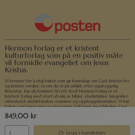
Hermon Forlag er et kristent
kulturforlag som på en positiv måte
vil formidle evangeliet om Jesus
Kristus.
Vi brenner for å utgi bøker som gir kunnskap om Gud, kristen tro
og kristne verdier, så om du er på utkikk etter oppbyggelig
litteratur, har du kommet til rett sted! Hermon Forlag er et
kristent forlag med stort utvalg av bibler, studiebibler, biografier,
vitnesbyrd, andaktsbøker, romaner og oppbyggelsesbøker. Vi har
bøker som lærer små og store barn å bli kjent med Bibelen, Gud
og Jesus, og også et stort utvalg trosstyrkende litteratur for
849,00
kr
ungdom og unge voksne. Du finner også bibelcover,
drikkeflasker, kopper, krus, kort, notatbøker, Ahava, gavebøker
og andre gaveartikler i det store utvalget i nettbutikken vår.
Legg i handlekurv