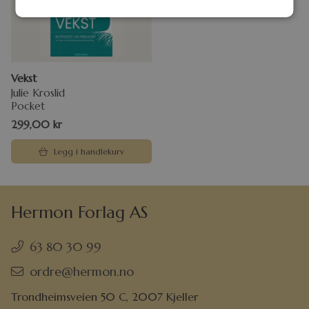
Vekst
Julie Kroslid
Pocket
299,00
kr
Legg i handlekurv
Hermon Forlag AS
63 80 30 99
ordre@hermon.no
Trondheimsveien 50 C, 2007 Kjeller