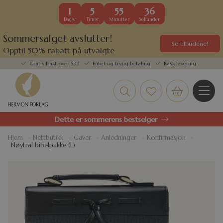
1
5
55
36
Dager
Timer
Minutter
Sekunder
Sommersalget avslutter!
Se tilbudene!
Opptil 50% rabatt på utvalgte
kundefavoritter
Gratis frakt over 599
Enkel og trygg betaling
Rask levering
Dette er sommerens bestselger
Hjem
»
Nettbutikk
»
Gaver
»
Anledninger
»
Konfirmasjon
»
Nøytral bibelpakke (L)