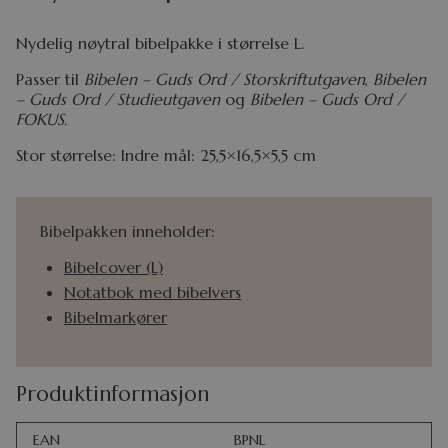
Nydelig nøytral bibelpakke i størrelse L.
Passer til
Bibelen – Guds Ord / Storskriftutgaven
,
Bibelen
– Guds Ord / Studieutgaven
og
Bibelen – Guds Ord /
FOKUS.
Stor størrelse: Indre mål: 25,5×16,5×5,5 cm
Bibelpakken inneholder:
Bibelcover (L)
Notatbok med bibelvers
Bibelmarkører
Produktinformasjon
EAN
BPNL