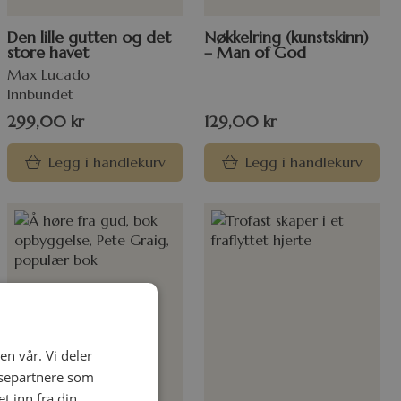
Den lille gutten og det
Nøkkelring (kunstskinn)
store havet
– Man of God
Max Lucado
Innbundet
299,00
kr
129,00
kr
Legg i handlekurv
Legg i handlekurv
en vår. Vi deler
ysepartnere som
 inn fra din