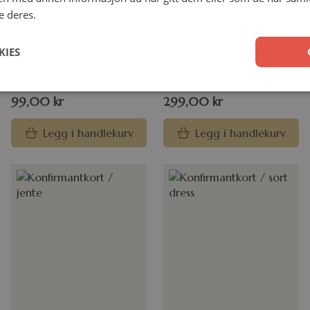
e deres.
Den lille froskens guide
Nærmere enn du tror
til egenpleie
KIES
Johnny Omdal
Maybell Eequay
Pocket
Innbundet
99,00
kr
299,00
kr
Legg i handlekurv
Legg i handlekurv