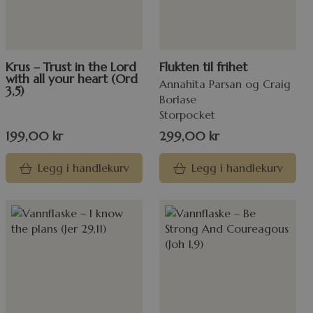
Krus – Trust in the Lord
Flukten til frihet
with all your heart (Ord
Annahita Parsan og Craig
3,5)
Borlase
Storpocket
199,00
kr
299,00
kr
Legg i handlekurv
Legg i handlekurv