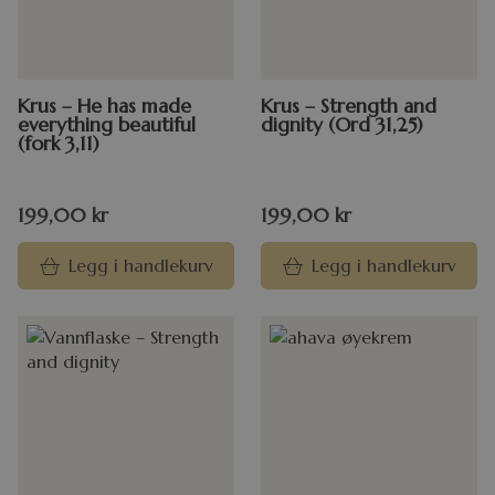
Krus – He has made
Krus – Strength and
everything beautiful
dignity (Ord 31,25)
(fork 3,11)
199,00
kr
199,00
kr
Legg i handlekurv
Legg i handlekurv