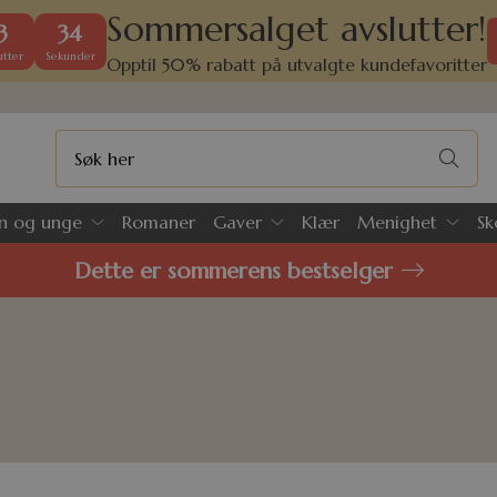
Sommersalget avslutter!
3
33
tter
Sekunder
Opptil 50% rabatt på utvalgte kundefavoritter
n og unge
Romaner
Gaver
Klær
Menighet
Sk
Dette er sommerens bestselger