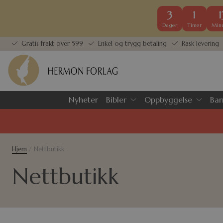
3
1
1
Dager
Timer
Minu
Gratis frakt over 599
Enkel og trygg betaling
Rask levering
Nyheter
Bibler
Oppbyggelse
Bar
Hjem
/ Nettbutikk
Nettbutikk