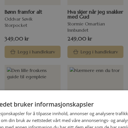
Bønn framfor alt
Hva skjer når jeg snakker
med Gud
Oddvar Søvik
Stormie Omartian
Storpocket
Innbundet
349,00
kr
249,00
kr
Legg i handlekurv
Legg i handlekurv
tedet bruker informasjonskapsler
sjonskapsler for å tilpasse innhold, annonser og analysere trafikk
 om din bruk av nettstedet vårt med våre annonserings- og anal
n med annen informasjon du har gitt dem eller som de har samlet