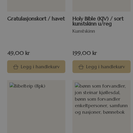
Gratulasjonskort / havet
Holy Bible (KJV) / sort
kunstskinn u/reg
Kunstskinn
49,00
kr
199,00
kr
Legg i handlekurv
Legg i handlekurv