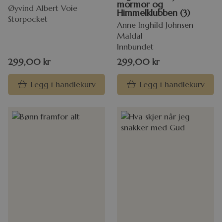
mormor og
Øyvind Albert Voie
Himmelklubben (3)
Storpocket
Anne Inghild Johnsen
Maldal
Innbundet
299,00
kr
299,00
kr
Legg i handlekurv
Legg i handlekurv