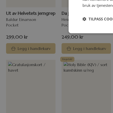
bruk av tjenesten
Ut av Helvetets jerngrep
Da jeg fikk se Himmelen
TILPASS COO
Baldur Einarsson
Heidi Barr
Pocket
Pocket
299,00
kr
249,00
kr
Legg i handlekurv
Legg i handlekurv
Engelsk!