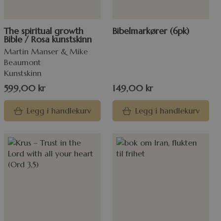
The spiritual growth
Bibelmarkører (6pk)
Bible / Rosa kunstskinn
Martin Manser & Mike
Beaumont
Kunstskinn
599,00
kr
149,00
kr
Legg i handlekurv
Legg i handlekurv