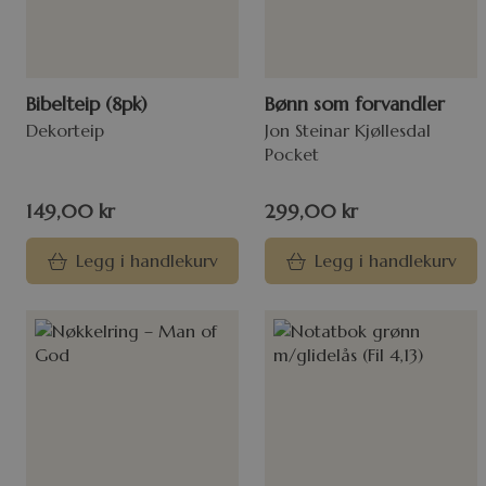
Bibelteip (8pk)
Bønn som forvandler
Dekorteip
Jon Steinar Kjøllesdal
Pocket
149,00
kr
299,00
kr
Legg i handlekurv
Legg i handlekurv