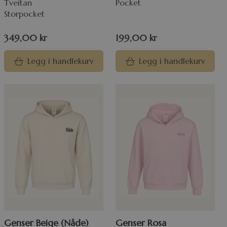
Tveitan
Pocket
Storpocket
349,00
kr
199,00
kr
Legg i handlekurv
Legg i handlekurv
Genser Beige (Nåde)
Genser Rosa