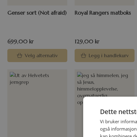
Genser sort (Not afraid)
Royal Rangers matboks
699,00
kr
129,00
kr
Velg alternativ
Legg i handlekurv
Dette netts
Vi bruker informa
også informasjon
kan kombinere de