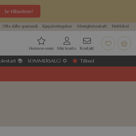
Se tilbudene!
Ofte stilte spørsmål
Kjøpsbetingelser
Menighetsrabatt
Nettbibel
Hermon-venn
Min konto
Kontakt
olestart 📚
SOMMERSALG! 🌻
Tilbud