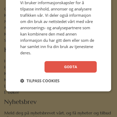
Vi bruker informasjonskapsler for å
tilpasse innhold, annonser og analysere
Ofte stilte spørsmål
trafikken vår. Vi deler også informasjon
Kontaktskjema
om din bruk av nettstedet vårt med våre
Min konto
annonserings- og analysepartnere som
Menighetsrabatt
kan kombinere den med annen
Kjøpsbetingelser
informasjon du har gitt dem eller som de
Sikkerhet og personvern
har samlet inn fra din bruk av tjenestene
Kjekt å vite
deres.
Hermon-venn
GODTA
Hermons bokklubb
Kristen bokhandel
K-stud
TILPASS COOKIES
Lydbøker
E-bøker
Nyhetsbrev
Meld deg på nyhetsbrevet vårt, og få nyheter og tilbud