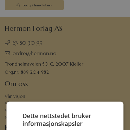
Legg i handlekurv
Hermon Forlag AS
63 80 30 99
ordre@hermon.no
Trondheimsveien 50 C, 2007 Kjeller
Org.nr. 889 204 982
Om oss
Vår visjon
Vår historie
Vårt ansvar
Dette nettstedet bruker
Nettbibel
informasjonskapsler
Kundeservice