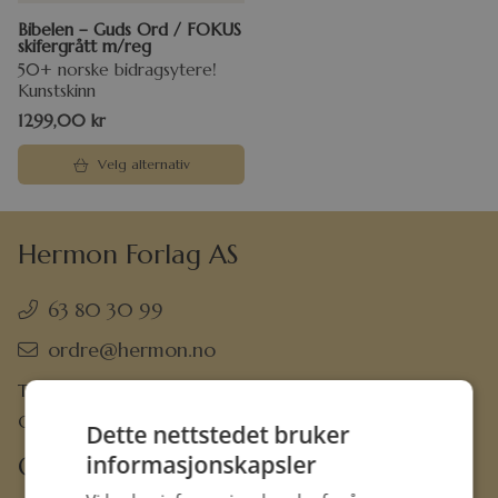
Bibelen – Guds Ord / FOKUS
skifergrått m/reg
50+ norske bidragsytere!
Kunstskinn
1299,00
kr
Velg alternativ
Hermon Forlag AS
63 80 30 99
ordre@hermon.no
Trondheimsveien 50 C, 2007 Kjeller
Org.nr. 889 204 982
Dette nettstedet bruker
informasjonskapsler
Om oss