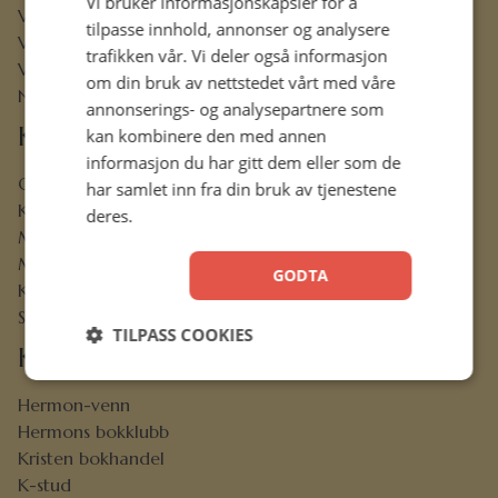
Vi bruker informasjonskapsler for å
Vår visjon
tilpasse innhold, annonser og analysere
Vår historie
trafikken vår. Vi deler også informasjon
Vårt ansvar
om din bruk av nettstedet vårt med våre
Nettbibel
annonserings- og analysepartnere som
Kundeservice
kan kombinere den med annen
informasjon du har gitt dem eller som de
Ofte stilte spørsmål
har samlet inn fra din bruk av tjenestene
Kontaktskjema
deres.
Min konto
Menighetsrabatt
GODTA
Kjøpsbetingelser
Sikkerhet og personvern
TILPASS COOKIES
Kjekt å vite
Hermon-venn
Hermons bokklubb
Kristen bokhandel
K-stud