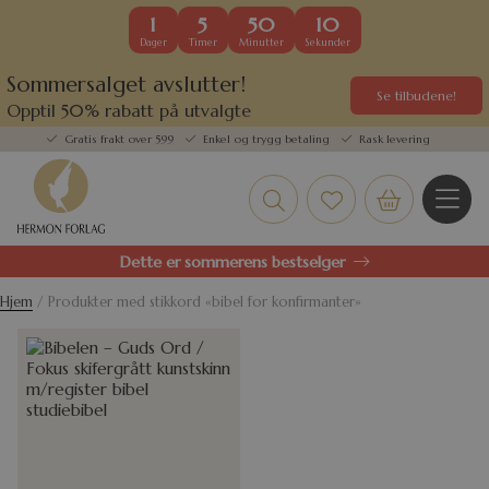
1
5
50
10
Dager
Timer
Minutter
Sekunder
Sommersalget avslutter!
Se tilbudene!
Opptil 50% rabatt på utvalgte
kundefavoritter
Gratis frakt over 599
Enkel og trygg betaling
Rask levering
Dette er sommerens bestselger
Hjem
/ Produkter med stikkord «bibel for konfirmanter»