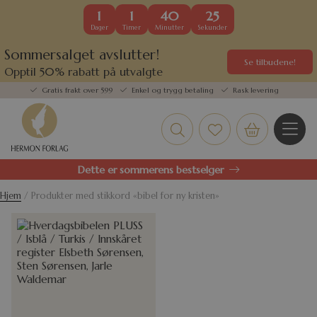
1
1
40
25
Dager
Timer
Minutter
Sekunder
Sommersalget avslutter!
Se tilbudene!
Opptil 50% rabatt på utvalgte
kundefavoritter
Gratis frakt over 599
Enkel og trygg betaling
Rask levering
Dette er sommerens bestselger
Hjem
/ Produkter med stikkord «bibel for ny kristen»