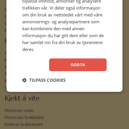
tilpasse innhold, annonser og analysere
trafikken vår. Vi deler også informasjon
Vår visjon
om din bruk av nettstedet vårt med våre
Vår historie
annonserings- og analysepartnere som
Vårt ansvar
kan kombinere den med annen
Nettbibel
informasjon du har gitt dem eller som de
Kundeservice
har samlet inn fra din bruk av tjenestene
deres.
Ofte stilte spørsmål
Kontaktskjema
GODTA
Min konto
Menighetsrabatt
TILPASS COOKIES
Kjøpsbetingelser
Sikkerhet og personvern
Kjekt å vite
Hermon-venn
Hermons bokklubb
Kristen bokhandel