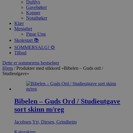
Duftlys
Gavebøker
Kopper
Notatbøker
Klær
Menighet
Pinse Ung
Skolestart 📚
SOMMERSALG! 🌻
Tilbud
Dette er sommerens bestselger
Hjem
/ Produkter med stikkord «Bibelen – Guds ord /
Studieutgave»
Bibelen – Guds Ord / Studieutgave
sort skinn m/reg
Jacobsen,Yri, Diesen, Grindheim
Kalveskinn