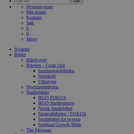
Søk
Hermon-venn
Min konto
Kontakt
Søk
0
0
Meny
Nyheter
Bibler
Bibelcover
Bibelen – Guds Ord
Inspirasjonsbibelen
Storskrift
Ultratynn
Hverdagsbibelen
Studiebibler
BGO FOKUS
BGO Studieutgave
Norsk Studiebibel
Studentbibelen / FOKUS
Studiebibel for tweens
Spiritual Growth Bible
The Message