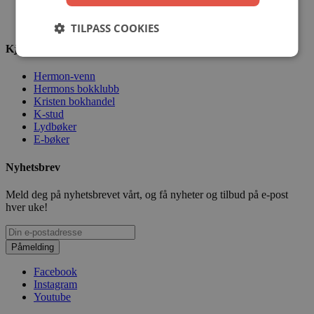
Kjøpsbetingelser
Sikkerhet og personvern
TILPASS COOKIES
Kjekt å vite
Hermon-venn
Hermons bokklubb
Kristen bokhandel
K-stud
Lydbøker
E-bøker
Nyhetsbrev
Meld deg på nyhetsbrevet vårt, og få nyheter og tilbud på e-post
hver uke!
Påmelding
Facebook
Instagram
Youtube