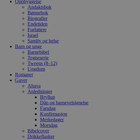
Oppbyggelse
Andaktsbok
Bønnebok
Biografier
Endetiden
Forfattere
Israel
Samliv og helse
Barn og unge
Barnebibel
Tegneserie
Tweens (8–12)
Ungdom
Romaner
Gaver
Ahava
Anledninger
Bryllup
Dåp og barnevelsignelse
Farsdag
Konfirmasjon
Merkedager
Morsdag
Bibelcover
Drikkeflasker