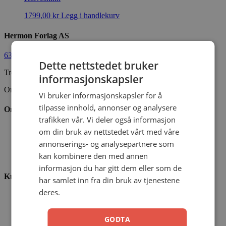
1799,00
kr
Legg i handlekurv
Hermon Forlag AS
63 80 30 99
ordre@hermon.no
Dette nettstedet bruker
Trondheimsveien 50 C, 2007 Kjeller
informasjonskapsler
Org.nr. 889 204 982
Vi bruker informasjonskapsler for å
tilpasse innhold, annonser og analysere
Om oss
trafikken vår. Vi deler også informasjon
Vår visjon
om din bruk av nettstedet vårt med våre
Vår historie
annonserings- og analysepartnere som
Vårt ansvar
kan kombinere den med annen
Nettbibel
informasjon du har gitt dem eller som de
Kundeservice
har samlet inn fra din bruk av tjenestene
deres.
Ofte stilte spørsmål
Kontaktskjema
Min konto
GODTA
Menighetsrabatt