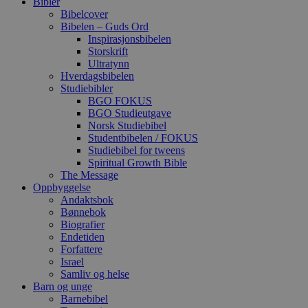
Bibler
Bibelcover
Bibelen – Guds Ord
Inspirasjonsbibelen
Storskrift
Ultratynn
Hverdagsbibelen
Studiebibler
BGO FOKUS
BGO Studieutgave
Norsk Studiebibel
Studentbibelen / FOKUS
Studiebibel for tweens
Spiritual Growth Bible
The Message
Oppbyggelse
Andaktsbok
Bønnebok
Biografier
Endetiden
Forfattere
Israel
Samliv og helse
Barn og unge
Barnebibel