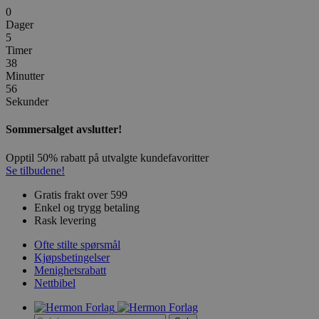
0
Dager
5
Timer
38
Minutter
56
Sekunder
Sommersalget avslutter!
Opptil 50% rabatt på utvalgte kundefavoritter
Se tilbudene!
Gratis frakt over 599
Enkel og trygg betaling
Rask levering
Ofte stilte spørsmål
Kjøpsbetingelser
Menighetsrabatt
Nettbibel