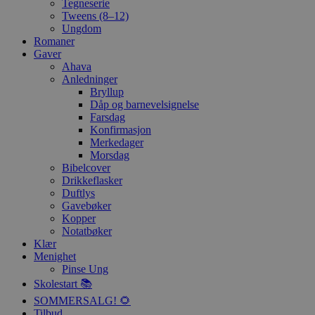
Tegneserie
Tweens (8–12)
Ungdom
Romaner
Gaver
Ahava
Anledninger
Bryllup
Dåp og barnevelsignelse
Farsdag
Konfirmasjon
Merkedager
Morsdag
Bibelcover
Drikkeflasker
Duftlys
Gavebøker
Kopper
Notatbøker
Klær
Menighet
Pinse Ung
Skolestart 📚
SOMMERSALG! 🌻
Tilbud