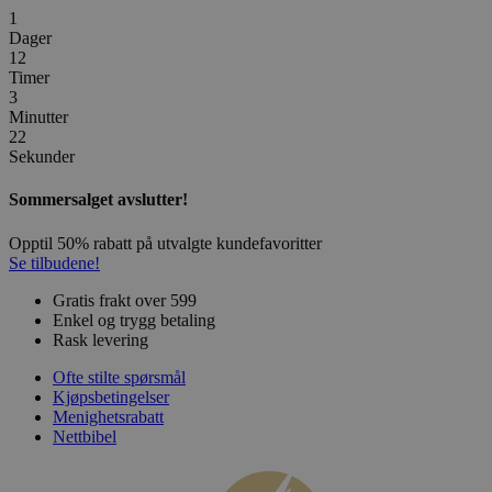
1
Dager
12
Timer
3
Minutter
22
Sekunder
Sommersalget avslutter!
Opptil 50% rabatt på utvalgte kundefavoritter
Se tilbudene!
Gratis frakt over 599
Enkel og trygg betaling
Rask levering
Ofte stilte spørsmål
Kjøpsbetingelser
Menighetsrabatt
Nettbibel