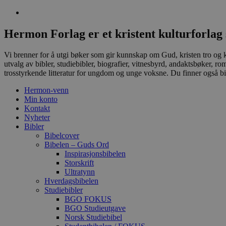
Hermon Forlag er et kristent kulturforlag 
Vi brenner for å utgi bøker som gir kunnskap om Gud, kristen tro og kri
utvalg av bibler, studiebibler, biografier, vitnesbyrd, andaktsbøker, 
trosstyrkende litteratur for ungdom og unge voksne. Du finner også bib
Hermon-venn
Min konto
Kontakt
Nyheter
Bibler
Bibelcover
Bibelen – Guds Ord
Inspirasjonsbibelen
Storskrift
Ultratynn
Hverdagsbibelen
Studiebibler
BGO FOKUS
BGO Studieutgave
Norsk Studiebibel