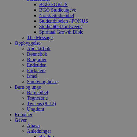
BGO FOKUS
BGO Studieutgave
Norsk Studiebibel
Studentbibelen / FOKUS
Studiebibel for tweens
Spiritual Growth Bible
The Message
Oppbyggelse
Andaktsbok
Bønnebok
Biografier
Endetiden
Forfattere
Israel
Samliv og helse
Barn og unge
Barnebibel
Tegneserie
Tweens (8–12)
Ungdom
Romaner
Gaver
Ahava
Anledninger
Bryllup