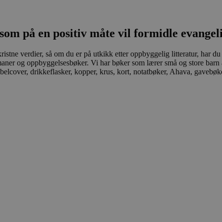
som på en positiv måte vil formidle evangel
stne verdier, så om du er på utkikk etter oppbyggelig litteratur, har du 
romaner og oppbyggelsesbøker. Vi har bøker som lærer små og store barn 
elcover, drikkeflasker, kopper, krus, kort, notatbøker, Ahava, gavebøker 