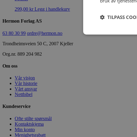
bruk av tjenesten
299,00
kr
Legg i handlekurv
TILPASS COO
Hermon Forlag AS
63 80 30 99
ordre@hermon.no
Trondheimsveien 50 C, 2007 Kjeller
Org.nr. 889 204 982
Om oss
Vår visjon
Vår historie
Vårt ansvar
Nettbibel
Kundeservice
Ofte stilte spørsmål
Kontaktskjema
Min konto
Menighetsrabatt