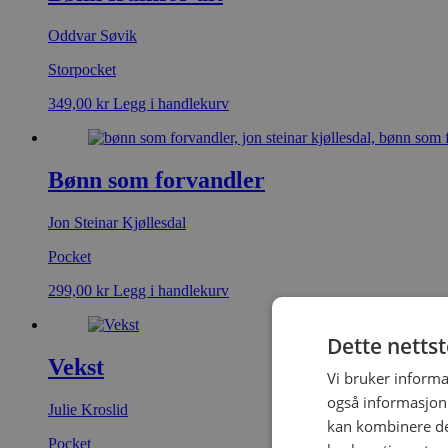
Oddvar Søvik
Storpocket
349,00
kr
Legg i handlekurv
Bønn som forvandler
Jon Steinar Kjøllesdal
Pocket
299,00
kr
Legg i handlekurv
Dette netts
Vekst
Vi bruker informa
også informasjon
Julie Kroslid
kan kombinere de
Pocket