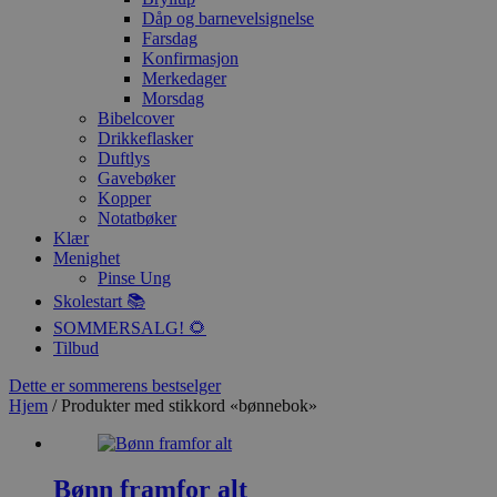
Dåp og barnevelsignelse
Farsdag
Konfirmasjon
Merkedager
Morsdag
Bibelcover
Drikkeflasker
Duftlys
Gavebøker
Kopper
Notatbøker
Klær
Menighet
Pinse Ung
Skolestart 📚
SOMMERSALG! 🌻
Tilbud
Dette er sommerens bestselger
Hjem
/ Produkter med stikkord «bønnebok»
Bønn framfor alt