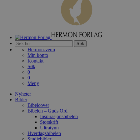
Søk
Hermon-venn
Min konto
Kontakt
Søk
0
0
Meny
Nyheter
Bibler
Bibelcover
Bibelen – Guds Ord
Inspirasjonsbibelen
Storskrift
Ultratynn
Hverdagsbibelen
Studiebibler