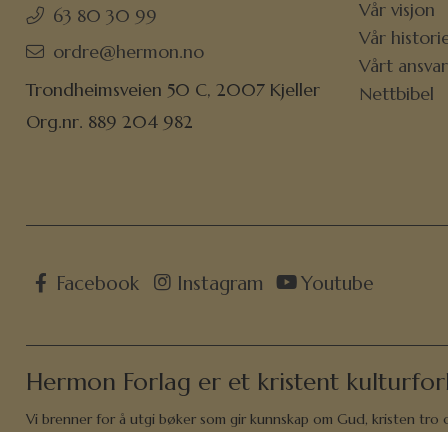
Vår visjon
63 80 30 99
Vår histori
ordre@hermon.no
Vårt ansva
Trondheimsveien 50 C, 2007 Kjeller
Nettbibel
Org.nr. 889 204 982
Facebook
Instagram
Youtube
Hermon Forlag er et kristent kulturfor
Vi brenner for å utgi bøker som gir kunnskap om Gud, kristen tro og
med stort utvalg av bibler, studiebibler, biografier, vitnesbyrd, 