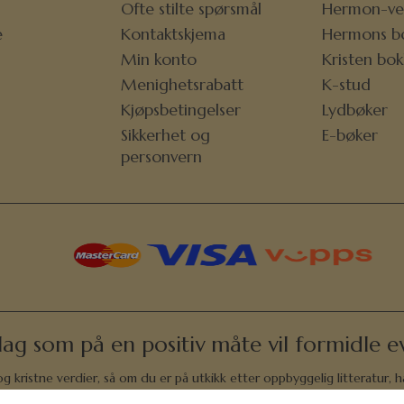
Ofte stilte spørsmål
Hermon-ve
e
Kontaktskjema
Hermons b
r
Min konto
Kristen bo
Menighetsrabatt
K-stud
Kjøpsbetingelser
Lydbøker
Sikkerhet og
E-bøker
personvern
lag som på en positiv måte vil formidle ev
 kristne verdier, så om du er på utkikk etter oppbyggelig litteratur, h
andaktsbøker, romaner og oppbyggelsesbøker. Vi har bøker som lærer små