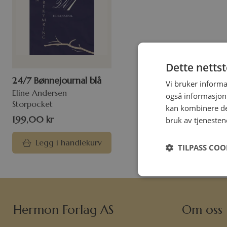
Dette netts
24/7 Bønnejournal blå
Vi bruker informa
Eline Andersen
også informasjon
Storpocket
kan kombinere de
199,00
kr
bruk av tjenesten
Legg i handlekurv
TILPASS COO
Hermon Forlag AS
Om oss