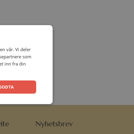
en vår. Vi deler
ysepartnere som
 inn fra din
GODTA
ite
Nyhetsbrev