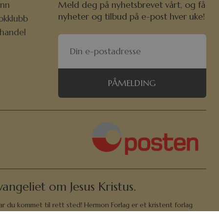
nn
Meld deg på nyhetsbrevet vårt, og få
nyheter og tilbud på e-post hver uke!
okklubb
khandel
PÅMELDING
angeliet om Jesus Kristus.
ar du kommet til rett sted! Hermon Forlag er et kristent forlag
 og store barn å bli kjent med Bibelen, Gud og Jesus, og også et