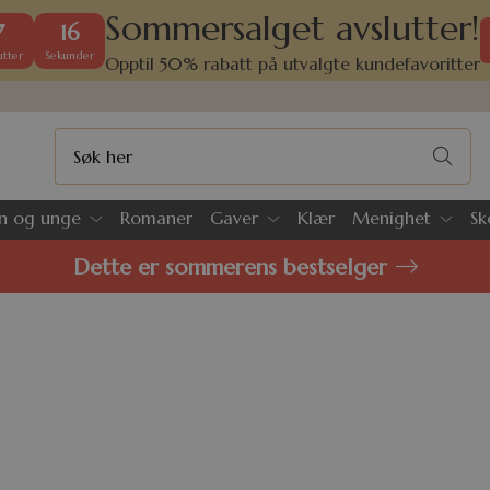
Sommersalget avslutter!
7
16
tter
Sekunder
Opptil 50% rabatt på utvalgte kundefavoritter
n og unge
Romaner
Gaver
Klær
Menighet
Sk
Dette er sommerens bestselger