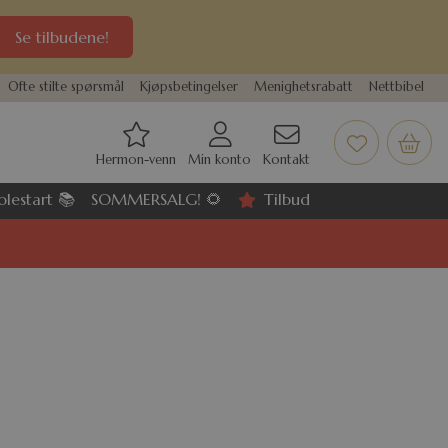
Se tilbudene!
Ofte stilte spørsmål
Kjøpsbetingelser
Menighetsrabatt
Nettbibel
Hermon-venn
Min konto
Kontakt
olestart 📚
SOMMERSALG! 🌻
Tilbud