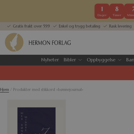
1
8
Dager
Timer
Minu
Gratis frakt over 599
Enkel og trygg betaling
Rask levering
Nyheter
Bibler
Oppbyggelse
Bar
Hjem
/ Produkter med stikkord «bønnejournal»