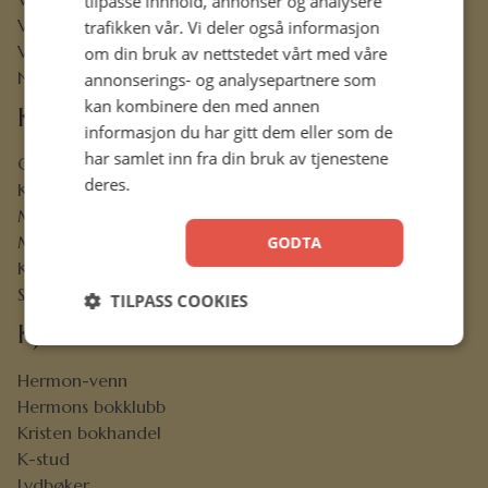
tilpasse innhold, annonser og analysere
Vår historie
trafikken vår. Vi deler også informasjon
Vårt ansvar
om din bruk av nettstedet vårt med våre
Nettbibel
annonserings- og analysepartnere som
kan kombinere den med annen
Kundeservice
informasjon du har gitt dem eller som de
har samlet inn fra din bruk av tjenestene
Ofte stilte spørsmål
deres.
Kontaktskjema
Min konto
Menighetsrabatt
GODTA
Kjøpsbetingelser
Sikkerhet og personvern
TILPASS COOKIES
Kjekt å vite
Hermon-venn
Hermons bokklubb
Kristen bokhandel
K-stud
Lydbøker