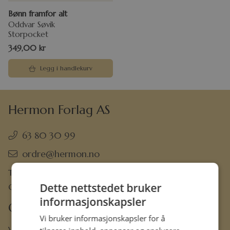
Bønn framfor alt
Oddvar Søvik
Storpocket
349,00
kr
Legg i handlekurv
Hermon Forlag AS
63 80 30 99
ordre@hermon.no
Trondheimsveien 50 C, 2007 Kjeller
Dette nettstedet bruker
Org.nr. 889 204 982
informasjonskapsler
Om oss
Vi bruker informasjonskapsler for å
Vår visjon