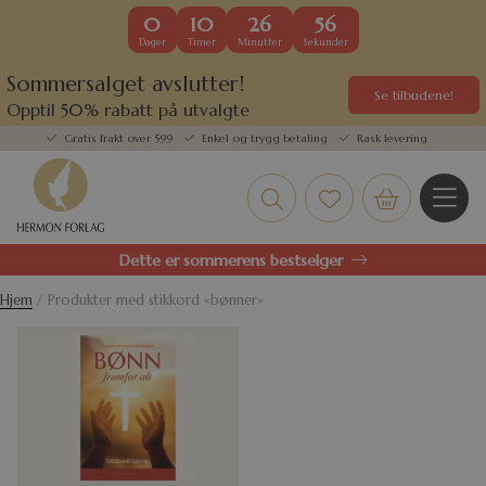
0
10
26
56
Dager
Timer
Minutter
Sekunder
Sommersalget avslutter!
Se tilbudene!
Opptil 50% rabatt på utvalgte
kundefavoritter
Gratis frakt over 599
Enkel og trygg betaling
Rask levering
Dette er sommerens bestselger
Hjem
/ Produkter med stikkord «bønner»