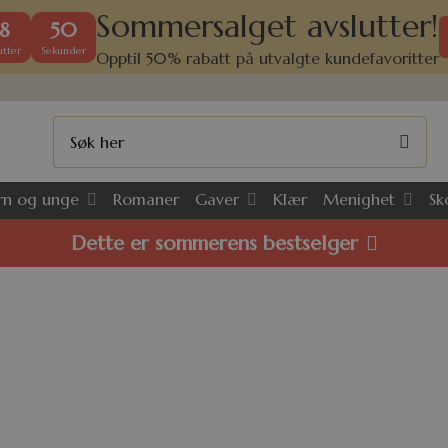
Sommersalget avslutter!
8
50
tter
Sekunder
Opptil 50% rabatt på utvalgte kundefavoritter
rn og unge
Gaver
Menighet
Romaner
Klær
Sk
Dette er sommerens bestselger