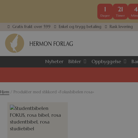
1
21
4
Dager
Timer
Minu
Gratis frakt over 599
Enkel og trygg betaling
Rask levering
Bibler
Oppbyggelse
Ba
Nyheter
Hjem
/ Produkter med stikkord «Fokusbibelen rosa»