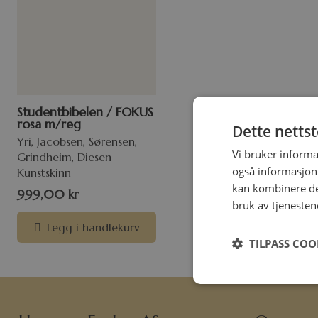
Studentbibelen / FOKUS
rosa m/reg
Dette netts
Yri, Jacobsen, Sørensen,
Vi bruker informa
Grindheim, Diesen
også informasjon
Kunstskinn
kan kombinere de
999,00
kr
bruk av tjenesten
Legg i handlekurv
TILPASS COO