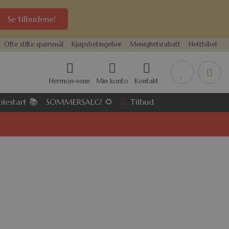
Se tilbudene!
Ofte stilte spørsmål
Kjøpsbetingelser
Menighetsrabatt
Nettbibel
Hermon-venn
Min konto
Kontakt
Tilbud
olestart 📚
SOMMERSALG! 🌻