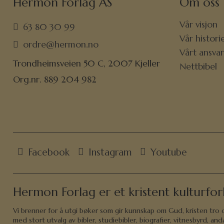
Hermon Forlag AS
Om oss
Vår visjon
63 80 30 99
Vår histori
ordre@hermon.no
Vårt ansva
Trondheimsveien 50 C, 2007 Kjeller
Nettbibel
Org.nr. 889 204 982
Facebook
Instagram
Youtube
Hermon Forlag er et kristent kulturfor
Vi brenner for å utgi bøker som gir kunnskap om Gud, kristen tro og
med stort utvalg av bibler, studiebibler, biografier, vitnesbyrd, 