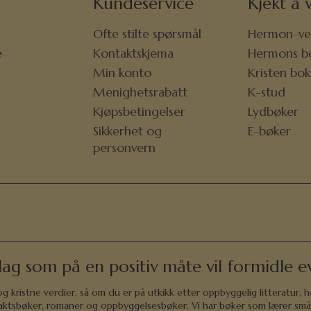
Kundeservice
Kjekt å v
Ofte stilte spørsmål
Hermon-ve
e
Kontaktskjema
Hermons b
r
Min konto
Kristen bo
Menighetsrabatt
K-stud
Kjøpsbetingelser
Lydbøker
Sikkerhet og
E-bøker
personvern
lag som på en positiv måte vil formidle ev
 kristne verdier, så om du er på utkikk etter oppbyggelig litteratur, h
andaktsbøker, romaner og oppbyggelsesbøker. Vi har bøker som lærer små