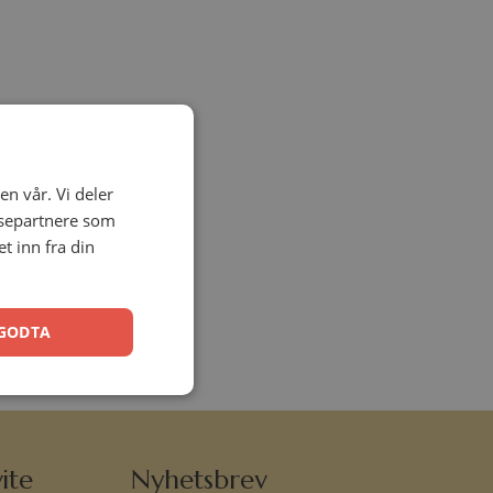
en vår. Vi deler
ysepartnere som
 inn fra din
GODTA
ite
Nyhetsbrev