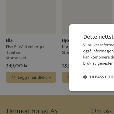
Dette netts
Ella
Hjemkomsten #3
Vi bruker informa
Else B. Wattenberger
Karen Kingsbury
også informasjon
Tveitan
Storpocket
kan kombinere de
Storpocket
bruk av tjenesten
349,00
kr
299,00
kr
TILPASS COO
Legg i handlekurv
Legg i handlekurv
Hermon Forlag AS
Om oss