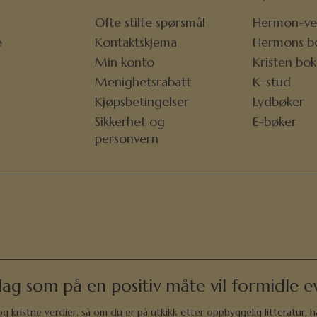
Ofte stilte spørsmål
Hermon-ve
e
Kontaktskjema
Hermons b
r
Min konto
Kristen bo
Menighetsrabatt
K-stud
Kjøpsbetingelser
Lydbøker
Sikkerhet og
E-bøker
personvern
lag som på en positiv måte vil formidle ev
 kristne verdier, så om du er på utkikk etter oppbyggelig litteratur, h