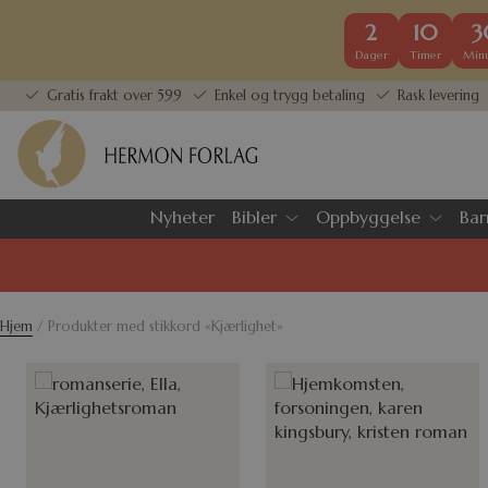
2
10
3
Dager
Timer
Minu
Gratis frakt over 599
Enkel og trygg betaling
Rask levering
Nyheter
Bibler
Oppbyggelse
Bar
Hjem
/ Produkter med stikkord «Kjærlighet»