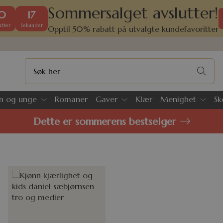
Sommersalget avslutter!
0
17
tter
Sekunder
Opptil 50% rabatt på utvalgte kundefavoritter
n og unge
Romaner
Gaver
Klær
Menighet
Sk
Dette er sommerens bestselger