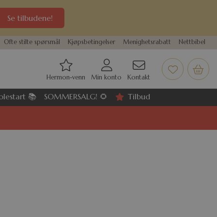
Se tilbudene!
Ofte stilte spørsmål
Kjøpsbetingelser
Menighetsrabatt
Nettbibel
Hermon-venn
Min konto
Kontakt
olestart 📚
SOMMERSALG! 🌻
Tilbud