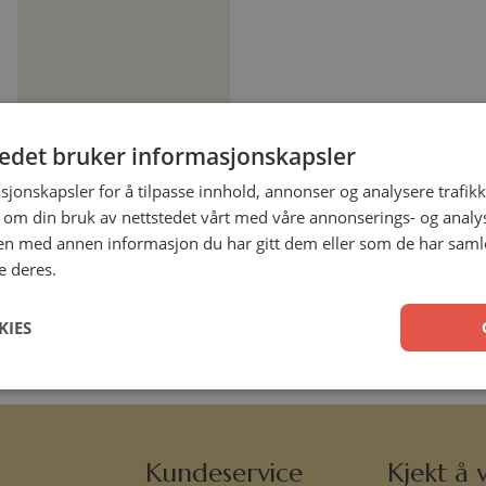
tedet bruker informasjonskapsler
Kjønn, kjærlighet og
kids
sjonskapsler for å tilpasse innhold, annonser og analysere trafikk
 om din bruk av nettstedet vårt med våre annonserings- og anal
Daniel Sæbjørnsen
Mykbind
n med annen informasjon du har gitt dem eller som de har samlet
e deres.
299,00
kr
KIES
Legg i handlekurv
Kundeservice
Kjekt å v