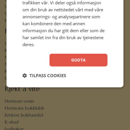
trafikken vår. Vi deler også informasjon
Vår historie
om din bruk av nettstedet vårt med våre
Vårt ansvar
annonserings- og analysepartnere som
Nettbibel
kan kombinere den med annen
Kundeservice
informasjon du har gitt dem eller som de
har samlet inn fra din bruk av tjenestene
Ofte stilte spørsmål
deres.
Kontaktskjema
Min konto
GODTA
Menighetsrabatt
Kjøpsbetingelser
TILPASS COOKIES
Sikkerhet og personvern
Kjekt å vite
Hermon-venn
Hermons bokklubb
Kristen bokhandel
K-stud
Lydbøker