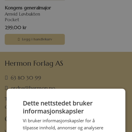
Kongens generalmajor
Arnvid Løvbukten
Pocket
299,00
kr
Legg i handlekurv
Hermon Forlag AS
63 80 30 99
ordre@hermon.no
Trondheimsveien 50 C, 2007 Kjeller
Dette nettstedet bruker
Org.nr. 889 204 982
informasjonskapsler
Om oss
Vi bruker informasjonskapsler for å
tilpasse innhold, annonser og analysere
Vår visjon