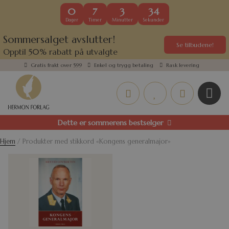
0
7
3
34
Dager
Timer
Minutter
Sekunder
Sommersalget avslutter!
Se tilbudene!
Opptil 50% rabatt på utvalgte
kundefavoritter
Gratis frakt over 599
Enkel og trygg betaling
Rask levering
Dette er sommerens bestselger
Hjem
/ Produkter med stikkord «Kongens generalmajor»