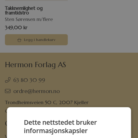
Takknemlighet og
framtidstro
Sten Sørensen m/flere
349,00
kr
Legg i handlekurv
Hermon Forlag AS
63 80 30 99
ordre@hermon.no
Trondheimsveien 50 C, 2007 Kjeller
Org.nr. 889 204 982
Dette nettstedet bruker
Om oss
informasjonskapsler
Vår visjon