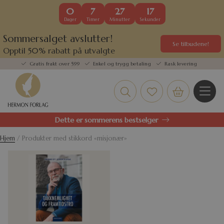
0
7
27
17
Dager
Timer
Minutter
Sekunder
Sommersalget avslutter!
Se tilbudene!
Opptil 50% rabatt på utvalgte
kundefavoritter
Gratis frakt over 599
Enkel og trygg betaling
Rask levering
Dette er sommerens bestselger
Hjem
/ Produkter med stikkord «misjonær»