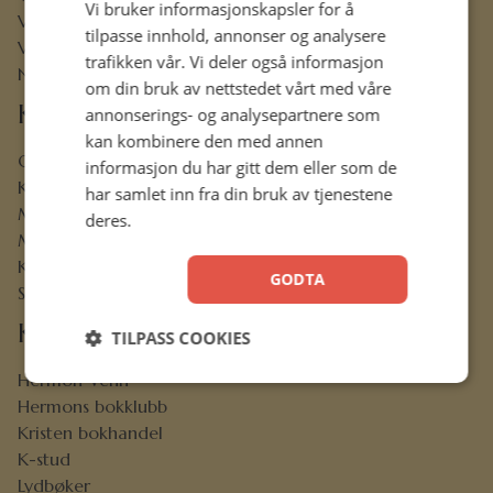
Vi bruker informasjonskapsler for å
Vår historie
tilpasse innhold, annonser og analysere
Vårt ansvar
trafikken vår. Vi deler også informasjon
Nettbibel
om din bruk av nettstedet vårt med våre
Kundeservice
annonserings- og analysepartnere som
kan kombinere den med annen
Ofte stilte spørsmål
informasjon du har gitt dem eller som de
Kontaktskjema
har samlet inn fra din bruk av tjenestene
Min konto
deres.
Menighetsrabatt
Kjøpsbetingelser
GODTA
Sikkerhet og personvern
Kjekt å vite
TILPASS COOKIES
Hermon-venn
Hermons bokklubb
Kristen bokhandel
K-stud
Lydbøker