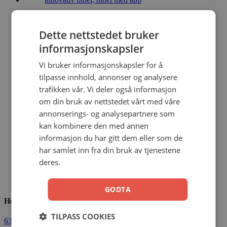
Studentbibelen / FOKUS brun u/reg
Dette nettstedet bruker
Yri, Jacobsen, Sørensen, Grindheim, Diesen
informasjonskapsler
Kunstskinn
Vi bruker informasjonskapsler for å
tilpasse innhold, annonser og analysere
799,00
kr
Legg i handlekurv
trafikken vår. Vi deler også informasjon
om din bruk av nettstedet vårt med våre
annonserings- og analysepartnere som
Studentbibelen / FOKUS rosa m/reg
kan kombinere den med annen
informasjon du har gitt dem eller som de
Yri, Jacobsen, Sørensen, Grindheim, Diesen
har samlet inn fra din bruk av tjenestene
deres.
Kunstskinn
999,00
kr
Legg i handlekurv
GODTA
Hermon Forlag AS
TILPASS COOKIES
63 80 30 99
ordre@hermon.no