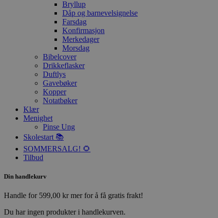
Bryllup
Dåp og barnevelsignelse
Farsdag
Konfirmasjon
Merkedager
Morsdag
Bibelcover
Drikkeflasker
Duftlys
Gavebøker
Kopper
Notatbøker
Klær
Menighet
Pinse Ung
Skolestart 📚
SOMMERSALG! 🌻
Tilbud
Din handlekurv
Handle for
599,00
kr
mer for å få gratis frakt!
Du har ingen produkter i handlekurven.