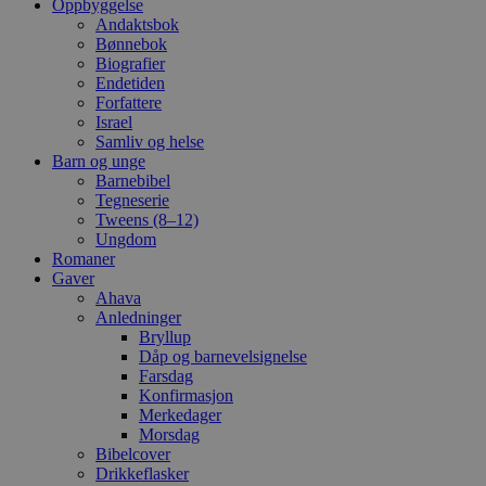
Oppbyggelse
Andaktsbok
Bønnebok
Biografier
Endetiden
Forfattere
Israel
Samliv og helse
Barn og unge
Barnebibel
Tegneserie
Tweens (8–12)
Ungdom
Romaner
Gaver
Ahava
Anledninger
Bryllup
Dåp og barnevelsignelse
Farsdag
Konfirmasjon
Merkedager
Morsdag
Bibelcover
Drikkeflasker