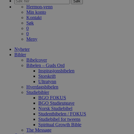
Søk
Hermon-venn
Min konto
Kontakt
Søk
0
0
Meny
Nyheter
Bibler
Bibelcover
Bibelen – Guds Ord
Inspirasjonsbibelen
Storskrift
Ultratynn
Hverdagsbibelen
Studiebibler
BGO FOKUS
BGO Studieutgave
Norsk Studiebibel
Studentbibelen / FOKUS
Studiebibel for tweens
Spiritual Growth Bible
The Message