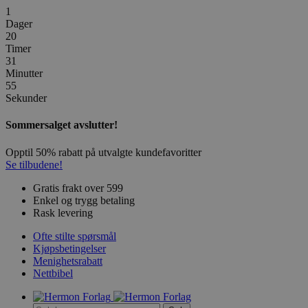
1
Dager
20
Timer
31
Minutter
55
Sekunder
Sommersalget avslutter!
Opptil 50% rabatt på utvalgte kundefavoritter
Se tilbudene!
Gratis frakt over 599
Enkel og trygg betaling
Rask levering
Ofte stilte spørsmål
Kjøpsbetingelser
Menighetsrabatt
Nettbibel