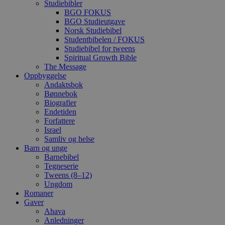
Studiebibler
BGO FOKUS
BGO Studieutgave
Norsk Studiebibel
Studentbibelen / FOKUS
Studiebibel for tweens
Spiritual Growth Bible
The Message
Oppbyggelse
Andaktsbok
Bønnebok
Biografier
Endetiden
Forfattere
Israel
Samliv og helse
Barn og unge
Barnebibel
Tegneserie
Tweens (8–12)
Ungdom
Romaner
Gaver
Ahava
Anledninger