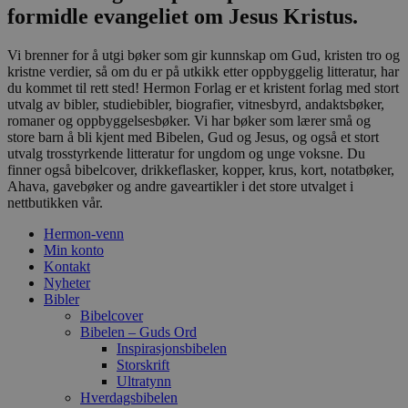
formidle evangeliet om Jesus Kristus.
Vi brenner for å utgi bøker som gir kunnskap om Gud, kristen tro og
kristne verdier, så om du er på utkikk etter oppbyggelig litteratur, har
du kommet til rett sted! Hermon Forlag er et kristent forlag med stort
utvalg av bibler, studiebibler, biografier, vitnesbyrd, andaktsbøker,
romaner og oppbyggelsesbøker. Vi har bøker som lærer små og
store barn å bli kjent med Bibelen, Gud og Jesus, og også et stort
utvalg trosstyrkende litteratur for ungdom og unge voksne. Du
finner også bibelcover, drikkeflasker, kopper, krus, kort, notatbøker,
Ahava, gavebøker og andre gaveartikler i det store utvalget i
nettbutikken vår.
Hermon-venn
Min konto
Kontakt
Nyheter
Bibler
Bibelcover
Bibelen – Guds Ord
Inspirasjonsbibelen
Storskrift
Ultratynn
Hverdagsbibelen