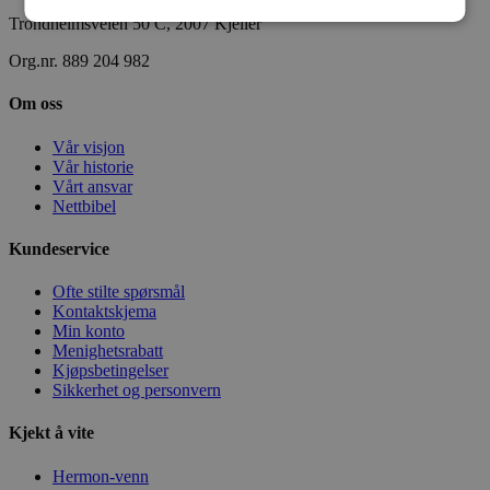
Trondheimsveien 50 C, 2007 Kjeller
Org.nr. 889 204 982
Om oss
Vår visjon
Vår historie
Vårt ansvar
Nettbibel
Kundeservice
Ofte stilte spørsmål
Kontaktskjema
Min konto
Menighetsrabatt
Kjøpsbetingelser
Sikkerhet og personvern
Kjekt å vite
Hermon-venn