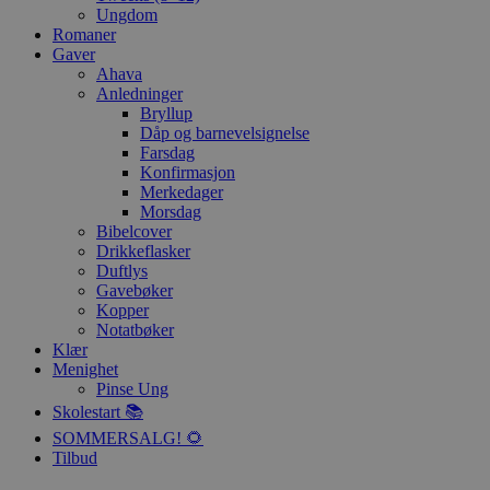
Ungdom
Romaner
Gaver
Ahava
Anledninger
Bryllup
Dåp og barnevelsignelse
Farsdag
Konfirmasjon
Merkedager
Morsdag
Bibelcover
Drikkeflasker
Duftlys
Gavebøker
Kopper
Notatbøker
Klær
Menighet
Pinse Ung
Skolestart 📚
SOMMERSALG! 🌻
Tilbud