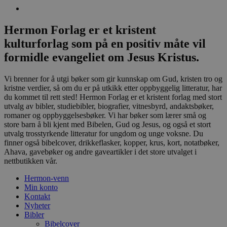
Hermon Forlag er et kristent
kulturforlag som på en positiv måte vil
formidle evangeliet om Jesus Kristus.
Vi brenner for å utgi bøker som gir kunnskap om Gud, kristen tro og
kristne verdier, så om du er på utkikk etter oppbyggelig litteratur, har
du kommet til rett sted! Hermon Forlag er et kristent forlag med stort
utvalg av bibler, studiebibler, biografier, vitnesbyrd, andaktsbøker,
romaner og oppbyggelsesbøker. Vi har bøker som lærer små og
store barn å bli kjent med Bibelen, Gud og Jesus, og også et stort
utvalg trosstyrkende litteratur for ungdom og unge voksne. Du
finner også bibelcover, drikkeflasker, kopper, krus, kort, notatbøker,
Ahava, gavebøker og andre gaveartikler i det store utvalget i
nettbutikken vår.
Hermon-venn
Min konto
Kontakt
Nyheter
Bibler
Bibelcover