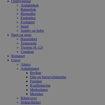
Oppbyggelse
Andaktsbok
Bønnebok
Biografier
Endetiden
Forfattere
Israel
Samliv og helse
Barn og unge
Barnebibel
Tegneserie
Tweens (8–12)
Ungdom
Romaner
Gaver
Ahava
Anledninger
Bryllup
Dåp og barnevelsignelse
Farsdag
Konfirmasjon
Merkedager
Morsdag
Bibelcover
Drikkeflasker