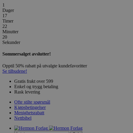
1
Dager
17
Timer
22
Minutter
20
Sekunder
Sommersalget avslutter!
Opptil 50% rabatt på utvalgte kundefavoritter
Se tilbudene!
Gratis frakt over 599
Enkel og trygg betaling
Rask levering
Ofte stilte spørsmål
Kjøpsbetingelser
Menighetsrabatt
Nettbibel