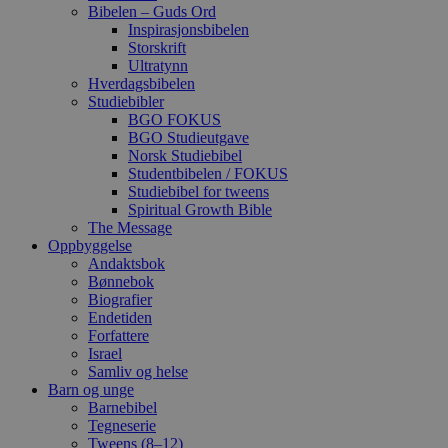
Bibelen – Guds Ord
Inspirasjonsbibelen
Storskrift
Ultratynn
Hverdagsbibelen
Studiebibler
BGO FOKUS
BGO Studieutgave
Norsk Studiebibel
Studentbibelen / FOKUS
Studiebibel for tweens
Spiritual Growth Bible
The Message
Oppbyggelse
Andaktsbok
Bønnebok
Biografier
Endetiden
Forfattere
Israel
Samliv og helse
Barn og unge
Barnebibel
Tegneserie
Tweens (8–12)