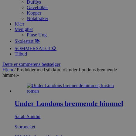
Duftlys
Gavebøker
Kopper
Notatbøker
Klær
Menighet
Pinse Ung
Skolestart 📚
SOMMERSALG! 🌻
Tilbud
Dette er sommerens bestselger
Hjem
/ Produkter med stikkord «Under Londons brennende
himmel»
Under Londons brennende himmel
Sarah Sundin
Storpocket