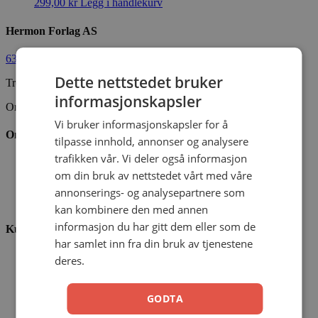
299,00
kr
Legg i handlekurv
Hermon Forlag AS
63 80 30 99
ordre@hermon.no
Dette nettstedet bruker
Trondheimsveien 50 C, 2007 Kjeller
informasjonskapsler
Org.nr. 889 204 982
Vi bruker informasjonskapsler for å
Om oss
tilpasse innhold, annonser og analysere
trafikken vår. Vi deler også informasjon
Vår visjon
om din bruk av nettstedet vårt med våre
Vår historie
Vårt ansvar
annonserings- og analysepartnere som
Nettbibel
kan kombinere den med annen
informasjon du har gitt dem eller som de
Kundeservice
har samlet inn fra din bruk av tjenestene
Ofte stilte spørsmål
deres.
Kontaktskjema
Min konto
Menighetsrabatt
GODTA
Kjøpsbetingelser