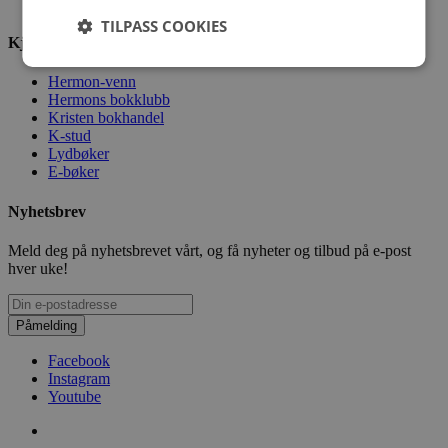
Sikkerhet og personvern
TILPASS COOKIES
Kjekt å vite
Hermon-venn
Hermons bokklubb
Kristen bokhandel
K-stud
Lydbøker
E-bøker
Nyhetsbrev
Meld deg på nyhetsbrevet vårt, og få nyheter og tilbud på e-post
hver uke!
Påmelding
Facebook
Instagram
Youtube