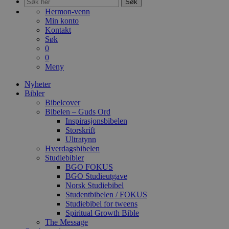
Søk
Hermon-venn
Min konto
Kontakt
Søk
0
0
Meny
Nyheter
Bibler
Bibelcover
Bibelen – Guds Ord
Inspirasjonsbibelen
Storskrift
Ultratynn
Hverdagsbibelen
Studiebibler
BGO FOKUS
BGO Studieutgave
Norsk Studiebibel
Studentbibelen / FOKUS
Studiebibel for tweens
Spiritual Growth Bible
The Message