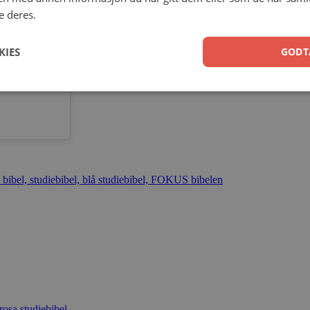
e deres.
KIES
GODT