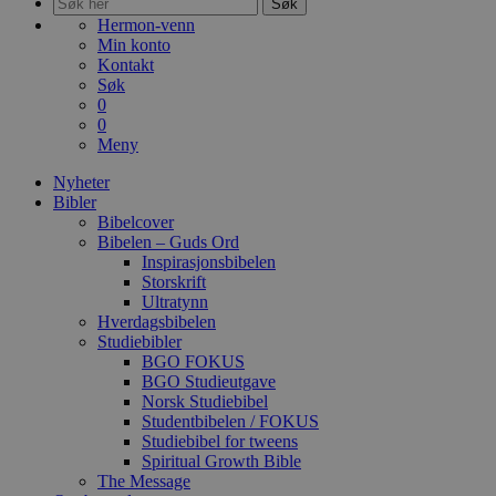
Søk
Hermon-venn
Min konto
Kontakt
Søk
0
0
Meny
Nyheter
Bibler
Bibelcover
Bibelen – Guds Ord
Inspirasjonsbibelen
Storskrift
Ultratynn
Hverdagsbibelen
Studiebibler
BGO FOKUS
BGO Studieutgave
Norsk Studiebibel
Studentbibelen / FOKUS
Studiebibel for tweens
Spiritual Growth Bible
The Message