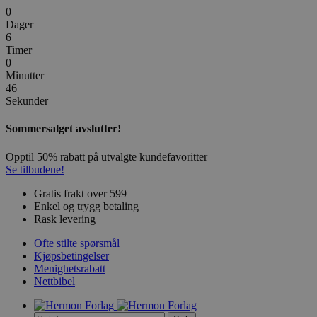
0
Dager
6
Timer
0
Minutter
46
Sekunder
Sommersalget avslutter!
Opptil 50% rabatt på utvalgte kundefavoritter
Se tilbudene!
Gratis frakt over 599
Enkel og trygg betaling
Rask levering
Ofte stilte spørsmål
Kjøpsbetingelser
Menighetsrabatt
Nettbibel