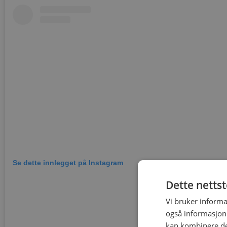
Se dette innlegget på Instagram
Dette netts
Vi bruker informa
også informasjon
kan kombinere de