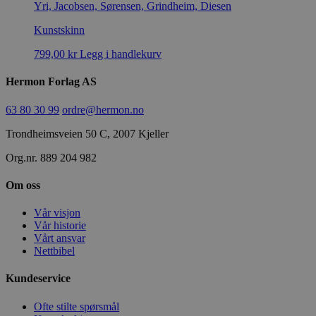
Yri, Jacobsen, Sørensen, Grindheim, Diesen
Kunstskinn
799,00
kr
Legg i handlekurv
Hermon Forlag AS
63 80 30 99
ordre@hermon.no
Trondheimsveien 50 C, 2007 Kjeller
Org.nr. 889 204 982
Om oss
Vår visjon
Vår historie
Vårt ansvar
Nettbibel
Kundeservice
Ofte stilte spørsmål