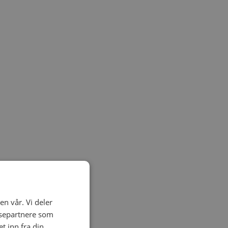
en vår. Vi deler
ysepartnere som
 inn fra din