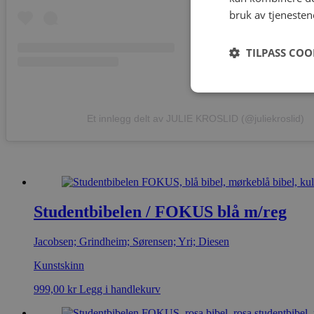
bruk av tjenesten
TILPASS COO
Et innlegg delt av JULIE KROSLID (@juliekroslid)
Studentbibelen / FOKUS blå m/reg
Jacobsen; Grindheim; Sørensen; Yri; Diesen
Kunstskinn
999,00
kr
Legg i handlekurv