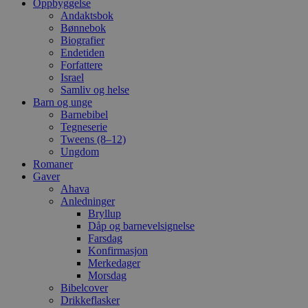
Oppbyggelse
Andaktsbok
Bønnebok
Biografier
Endetiden
Forfattere
Israel
Samliv og helse
Barn og unge
Barnebibel
Tegneserie
Tweens (8–12)
Ungdom
Romaner
Gaver
Ahava
Anledninger
Bryllup
Dåp og barnevelsignelse
Farsdag
Konfirmasjon
Merkedager
Morsdag
Bibelcover
Drikkeflasker