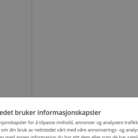
tedet bruker informasjonskapsler
sjonskapsler for å tilpasse innhold, annonser og analysere trafikk
 om din bruk av nettstedet vårt med våre annonserings- og anal
n med annen informasjon du har gitt dem eller som de har samlet