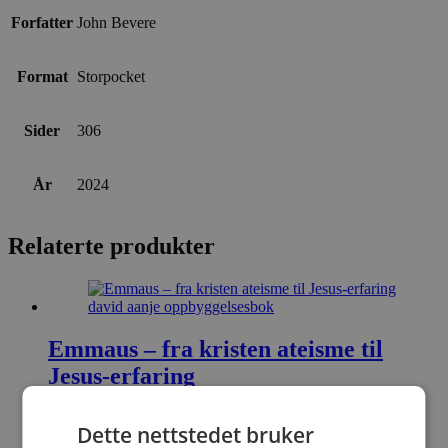
Forfatter
John Bevere
Format
Storpocket
Sider
306
År
2024
Relaterte produkter
Emmaus – fra kristen ateisme til
Jesus-erfaring
David Aanje
Dette nettstedet bruker