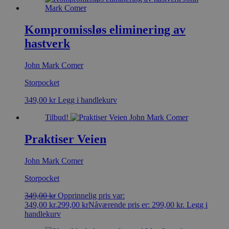
Kompromissløs eliminering av
hastverk
John Mark Comer
Storpocket
349,00
kr
Legg i handlekurv
Tilbud!
Praktiser Veien
John Mark Comer
Storpocket
349,00
kr
Opprinnelig pris var:
349,00 kr.
299,00
kr
Nåværende pris er: 299,00 kr.
Legg i
handlekurv