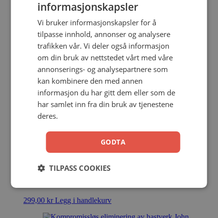
Storpocket
informasjonskapsler
349,00
kr
Legg i handlekurv
Vi bruker informasjonskapsler for å
tilpasse innhold, annonser og analysere
trafikken vår. Vi deler også informasjon
Gå og fortell!
om din bruk av nettstedet vårt med våre
annonserings- og analysepartnere som
Oddvar Søvik
kan kombinere den med annen
informasjon du har gitt dem eller som de
Pocket
har samlet inn fra din bruk av tjenestene
249,00
kr
Legg i handlekurv
deres.
GODTA
Hans navn skal være Jesus
TILPASS COOKIES
Jarle Waldemar
Innbundet
299,00
kr
Legg i handlekurv