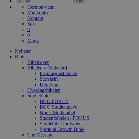
Søk
Hermon-venn
Min konto
Kontakt
Søk
0
0
Meny
Nyheter
Bibler
Bibelcover
Bibelen – Guds Ord
Inspirasjonsbibelen
Storskrift
Ultratynn
Hverdagsbibelen
Studiebibler
BGO FOKUS
BGO Studieutgave
Norsk Studiebibel
Studentbibelen / FOKUS
Studiebibel for tweens
Spiritual Growth Bible
The Message