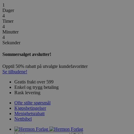
1
Dager
4
Timer
4
Minutter
4
Sekunder
Sommersalget avslutter!
Opptil 50% rabatt på utvalgte kundefavoritter
Se tilbudene!
Gratis frakt over 599
Enkel og trygg betaling
Rask levering
Ofte stilte spørsmål
Kjøpsbetingelser
Menighetsrabatt
Nettbibel