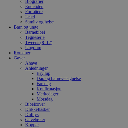
Biografier
Endetiden
Forfattere
Israel
Samliv og helse
Barn og unge
Barnebibel
Tegneserie
Tweens (8–12)
Ungdom
Romaner
Gaver
Ahava
Anledninger
Bryllup
Dåp og barnevelsignelse
Farsdag
Konfirmasjon
Merkedager
Morsdag
Bibelcover
Drikkeflasker
Duftlys
Gavebøker
Kopper