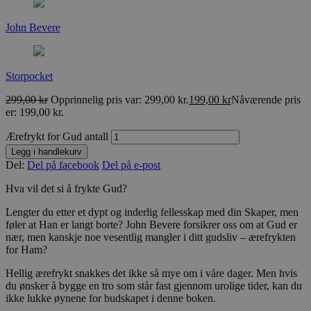
John Bevere
Storpocket
299,00
kr
Opprinnelig pris var: 299,00 kr.
199,00
kr
Nåværende pris
er: 199,00 kr.
Ærefrykt for Gud antall
Legg i handlekurv
Del:
Del på facebook
Del på e-post
Hva vil det si å frykte Gud?
Lengter du etter et dypt og inderlig fellesskap med din Skaper, men
føler at Han er langt borte? John Bevere forsikrer oss om at Gud er
nær, men kanskje noe vesentlig mangler i ditt gudsliv – ærefrykten
for Ham?
Hellig ærefrykt snakkes det ikke så mye om i våre dager. Men hvis
du ønsker å bygge en tro som står fast gjennom urolige tider, kan du
ikke lukke øynene for budskapet i denne boken.