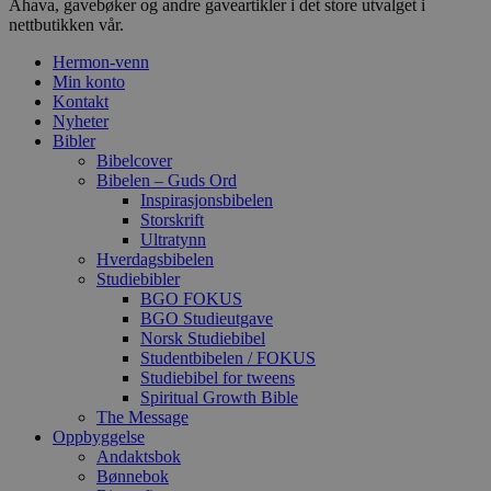
Ahava, gavebøker og andre gaveartikler i det store utvalget i
nettbutikken vår.
Hermon-venn
Min konto
Kontakt
Nyheter
Bibler
Bibelcover
Bibelen – Guds Ord
Inspirasjonsbibelen
Storskrift
Ultratynn
Hverdagsbibelen
Studiebibler
BGO FOKUS
BGO Studieutgave
Norsk Studiebibel
Studentbibelen / FOKUS
Studiebibel for tweens
Spiritual Growth Bible
The Message
Oppbyggelse
Andaktsbok
Bønnebok