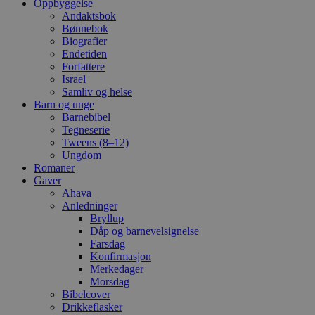
Oppbyggelse
Andaktsbok
Bønnebok
Biografier
Endetiden
Forfattere
Israel
Samliv og helse
Barn og unge
Barnebibel
Tegneserie
Tweens (8–12)
Ungdom
Romaner
Gaver
Ahava
Anledninger
Bryllup
Dåp og barnevelsignelse
Farsdag
Konfirmasjon
Merkedager
Morsdag
Bibelcover
Drikkeflasker