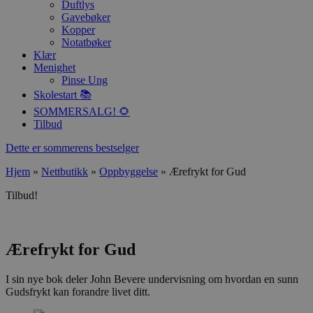
Duftlys
Gavebøker
Kopper
Notatbøker
Klær
Menighet
Pinse Ung
Skolestart 📚
SOMMERSALG! 🌻
Tilbud
Dette er sommerens bestselger
Hjem
»
Nettbutikk
»
Oppbyggelse
»
Ærefrykt for Gud
Tilbud!
Ærefrykt for Gud
I sin nye bok deler John Bevere undervisning om hvordan en sunn
Gudsfrykt kan forandre livet ditt.