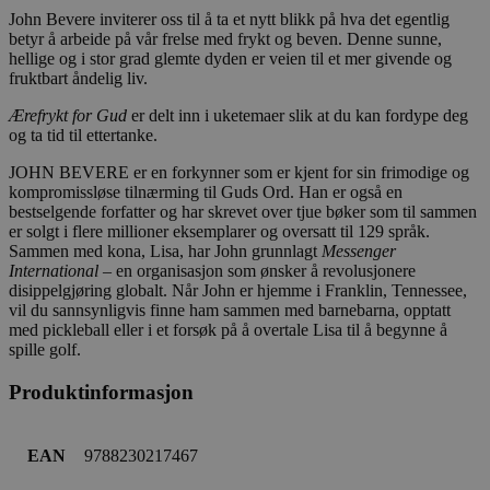
John Bevere inviterer oss til å ta et nytt blikk på hva det egentlig
betyr å arbeide på vår frelse med frykt og beven. Denne sunne,
hellige og i stor grad glemte dyden er veien til et mer givende og
fruktbart åndelig liv.
Ærefrykt for Gud
er delt inn i uketemaer slik at du kan fordype deg
og ta tid til ettertanke.
JOHN BEVERE er en forkynner som er kjent for sin frimodige og
kompromissløse tilnærming til Guds Ord. Han er også en
bestselgende forfatter og har skrevet over tjue bøker som til sammen
er solgt i flere millioner eksemplarer og oversatt til 129 språk.
Sammen med kona, Lisa, har John grunnlagt
Messenger
International
– en organisasjon som ønsker å revolusjonere
disippelgjøring globalt. Når John er hjemme i Franklin, Tennessee,
vil du sannsynligvis finne ham sammen med barnebarna, opptatt
med pickleball eller i et forsøk på å overtale Lisa til å begynne å
spille golf.
Produktinformasjon
EAN
9788230217467